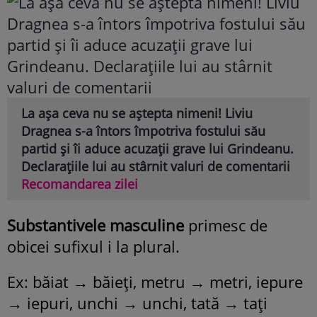
La așa ceva nu se aștepta nimeni! Liviu
Dragnea s-a întors împotriva fostului său
partid și îi aduce acuzații grave lui Grindeanu.
Declarațiile lui au stârnit valuri de comentarii
Recomandarea zilei
Substantivele masculine
primesc de
obicei sufixul i la plural.
Ex: băiat → băieți, metru → metri, iepure
→ iepuri, unchi → unchi, tată → tați