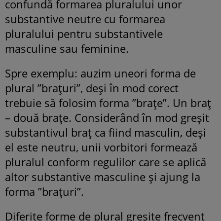
confundă formarea pluralului unor
substantive neutre cu formarea
pluralului pentru substantivele
masculine sau feminine.
Spre exemplu: auzim uneori forma de
plural ”brațuri”, deși în mod corect
trebuie să folosim forma ”brațe”. Un braț
– două brațe. Considerând în mod greșit
substantivul braț ca fiind masculin, deși
el este neutru, unii vorbitori formează
pluralul conform regulilor care se aplică
altor substantive masculine și ajung la
forma ”brațuri”.
Diferite forme de plural greșite frecvent