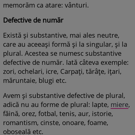
memorăm ca atare: vânturi.
Defective de număr
Există și substantive, mai ales neutre,
care au aceeași formă și la singular, și la
plural. Acestea se numesc substantive
defective de număr. Iată câteva exemple:
zori, ochelari, icre, Carpați, tărâțe, ițari,
măruntaie, blugi etc.
Avem și substantive defective de plural,
adică nu au forme de plural: lapte,
miere
,
făină, orez, fotbal, tenis, aur, istorie,
romantism, cinste, onoare, foame,
oboseală etc.