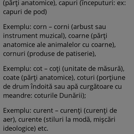
(părți anatomice), capuri (începuturi: ex:
capuri de pod)
Exemplu: corn – corni (arbust sau
instrument muzical), coarne (părți
anatomice ale animalelor cu coarne),
cornuri (produse de patiserie),
Exemplu: cot – coţi (unitate de măsură),
coate (părți anatomice), coturi (porțiune
de drum îndoită sau apă curgătoare cu
meandre: coturile Dunării);
Exemplu: curent – curenţi (curenți de
aer), curente (stiluri la modă, mișcări
ideologice) etc.