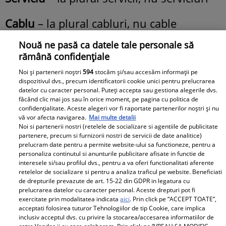
Cablu
– la plural cabluri, nu cable
Nouă ne pasă ca datele tale personale să
Implant
– la plural implanturi, nu
rămână confidențiale
implante
Noi și partenerii noștri
594
stocăm și/sau accesăm informații pe
dispozitivul dvs., precum identificatorii cookie unici pentru prelucrarea
Monolog
– la plural monologuri, nu
datelor cu caracter personal. Puteți accepta sau gestiona alegerile dvs.
făcând clic mai jos sau în orice moment, pe pagina cu politica de
monoloage
confidențialitate. Aceste alegeri vor fi raportate partenerilor noștri și nu
vă vor afecta navigarea.
Mai multe detalii
Necrolog
– la plural necrologuri, nu
Noi si partenerii nostri (retelele de socializare si agentiile de publicitate
partenere, precum si furnizorii nostri de servicii de date analitice)
necroloage
prelucram date pentru a permite website-ului sa functioneze, pentru a
personaliza continutul si anunturile publicitare afisate in functie de
interesele si/sau profilul dvs., pentru a va oferi functionalitati aferente
Manta
– la plural mantale, nu mantăi
retelelor de socializare si pentru a analiza traficul pe website. Beneficiati
de drepturile prevazute de art. 15-22 din GDPR in legatura cu
prelucrarea datelor cu caracter personal. Aceste drepturi pot fi
Sarma
– la plural sarmale, nu sarmăi
exercitate prin modalitatea indicata
aici
. Prin click pe “ACCEPT TOATE”,
acceptati folosirea tuturor Tehnologiilor de tip Cookie, care implica
Ingredient
– la plural ingrediente, nu
inclusiv acceptul dvs. cu privire la stocarea/accesarea informatiilor de