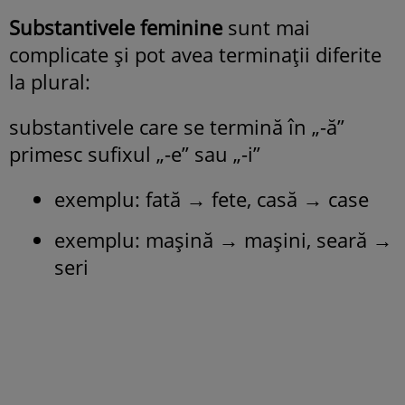
Substantivele feminine
sunt mai
complicate și pot avea terminații diferite
la plural:
substantivele care se termină în „-ă”
primesc sufixul „-e” sau „-i”
exemplu: fată → fete, casă → case
exemplu: mașină → mașini, seară →
seri