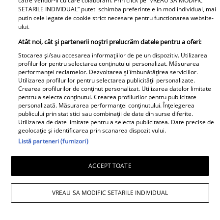
catre Vendor-ii cu care colaboram. Prin click pe “VREAU SA MODIFIC
ingredienți
SETARILE INDIVIDUAL” puteti schimba preferintele in mod individual, mai
putin cele legate de cookie strict necesare pentru functionarea website-
ului.
Laser
– la plural lasere, nu laseri
Atât noi, cât și partenerii noștri prelucrăm datele pentru a oferi:
Orar
– la plural orare, nu orarii
Stocarea și/sau accesarea informațiilor de pe un dispozitiv. Utilizarea
profilurilor pentru selectarea conținutului personalizat. Măsurarea
performanței reclamelor. Dezvoltarea și îmbunătățirea serviciilor.
Reactor
– la plural reactoare, nu reactori
Utilizarea profilurilor pentru selectarea publicității personalizate.
Crearea profilurilor de conținut personalizat. Utilizarea datelor limitate
pentru a selecta conținutul. Crearea profilurilor pentru publicitate
Jantă
– la plural jante, nu jenți/genți
personalizată. Măsurarea performanței conținutului. Înțelegerea
publicului prin statistici sau combinații de date din surse diferite.
Utilizarea de date limitate pentru a selecta publicitatea. Date precise de
Cum este corect: vise sau
geolocație și identificarea prin scanarea dispozitivului.
Listă parteneri (furnizori)
visuri?
ACCEPT TOATE
Una dintre cele mai frecvent auzite forme
VREAU SA MODIFIC SETARILE INDIVIDUAL
de plural greșite sau, mai bine zis,
folosite greșit este forma de plural a