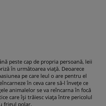
ână peste cap de propria persoană, leii
priză în următoarea viaţă. Deoarece
pasiunea pe care leul o are pentru el
reîncarneze în ceva care să-l înveţe ce
egele animalelor se va reîncarna în focă
ce care îşi trăiesc viaţa între pericolul
u frigul polar.