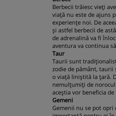
Berbecii trăiesc vieţi a
viaţă nu este de ajuns p
experienţe noi. De aceea
şi astfel berbecii de as
de adrenalină va fi înloc
aventura va continua să 
Taur
Taurii sunt tradiţionalisţ
zodie de pământ, taurii 
o viaţă liniştită la ţară.
nemulţumiţi de norocul 
aceştia vor beneficia de 
Gemeni
Gemenii nu se pot opri 
importantă pentru ei în 