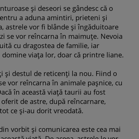
venturoase şi deseori se gândesc că o
Fiica Iuliei Albu și a lui Mihai 
entru a aduna amintiri, prieteni şi
strălucit la banchet. Mikaela a
, astrele vor fi blânde şi îngăduitoare
purtat o rochie creată de cele
mamă și i-a împrumutat panto
tăzi se vor reîncarna în maimuţe. Nevoia
Valentino: „M-am simțit ca o
uită cu dragostea de familie, iar
prințesă”
domine viaţa lor, doar că printre liane.
i şi destul de reticenţi la nou. Fiind o
se vor reîncarna în animale paşnice, cu
 Dacă în această viaţă taurii au fost
oferit de astre, după reîncarnare,
tot ce şi-au dorit vreodată.
din vorbit şi comunicarea este cea mai
această viaţă. De aceea, astrele le vor