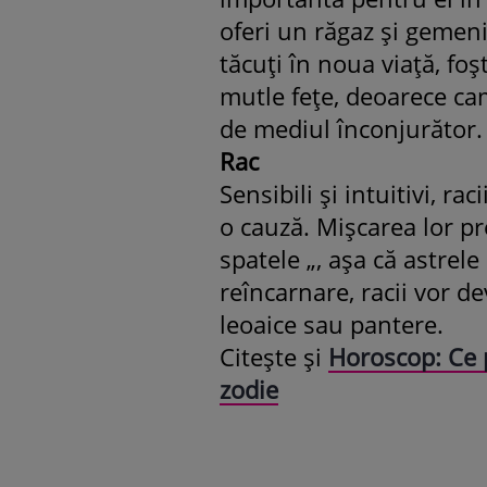
oferi un răgaz şi gemeni
tăcuţi în noua viaţă, fo
mutle feţe, deoarece cam
de mediul înconjurător.
Rac
Sensibili şi intuitivi, r
o cauză. Mişcarea lor pr
spatele „, aşa că astrele
reîncarnare, racii vor dev
leoaice sau pantere.
Citeşte şi
Horoscop: Ce p
zodie