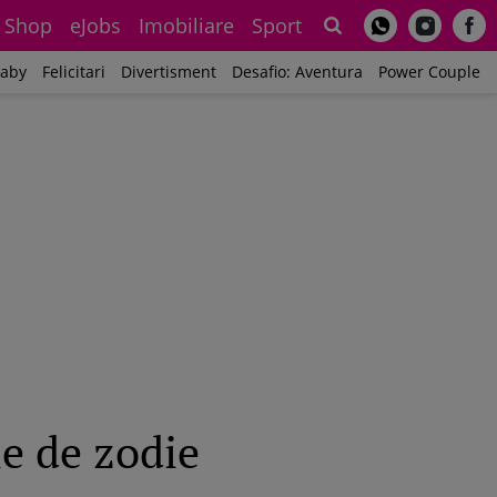
Shop
eJobs
Imobiliare
Sport
Sh
aby
Felicitari
Divertisment
Desafio: Aventura
Power Couple
ie de zodie