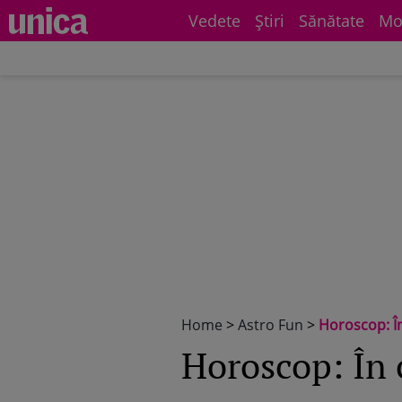
Vedete
Știri
Sănătate
Mo
Home
>
Astro Fun
>
Horoscop: În
Horoscop: În c