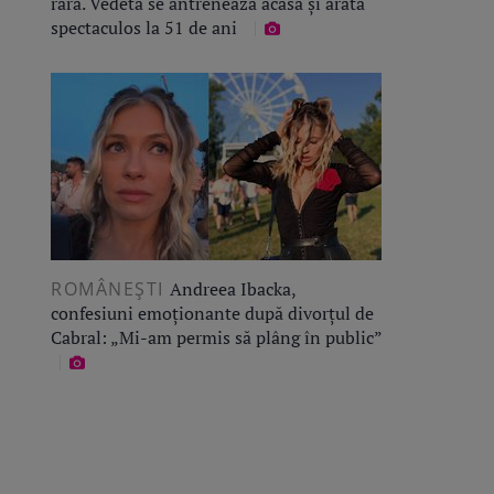
rară. Vedeta se antrenează acasă și arată
spectaculos la 51 de ani
ROMÂNEŞTI
Andreea Ibacka,
confesiuni emoționante după divorțul de
Cabral: „Mi-am permis să plâng în public”