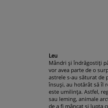
Leu
Mândri şi îndrăgostiţi p
vor avea parte de o sur
astrele s-au săturat de 
însuşi, au hotărât să îl 
este umilinţa. Astfel, r
sau leming, animale arcti
de a fi mâncat şi lupta c