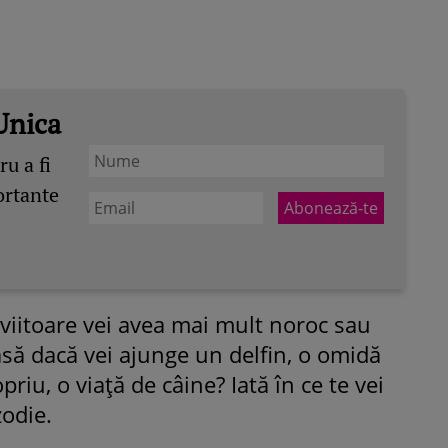
Unica
u a fi
ortante
a viitoare vei avea mai mult noroc sau
asă dacă vei ajunge un delfin, o omidă
priu, o viaţă de câine? Iată în ce te vei
zodie.
ROMÂNEŞTI
VEDETE