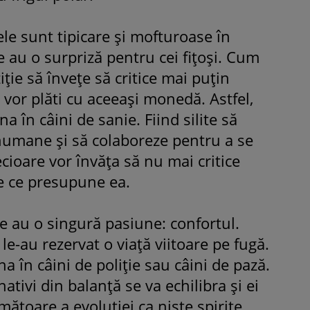
rele sunt tipicare şi mofturoase în
le au o surpriză pentru cei fiţoşi. Cum
iţie să înveţe să critice mai puţin
 vor plăti cu aceeaşi monedă. Astfel,
na în câini de sanie. Fiind silite să
numane şi să colaboreze pentru a se
ecioare vor învăţa să nu mai critice
ie ce presupune ea.
le au o singură pasiune: confortul.
le-au rezervat o viaţă viitoare pe fugă.
a în câini de poliţie sau câini de pază.
nativi din balanţă se va echilibra şi ei
mătoare a evoluţiei ca nişte spirite