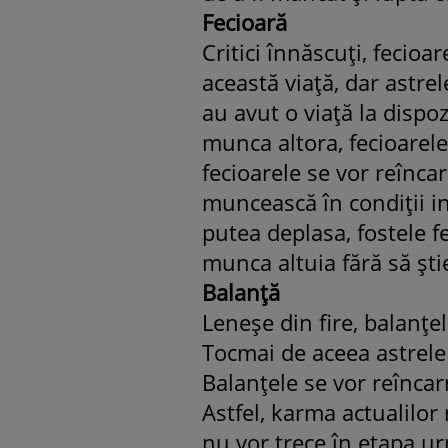
Fecioară
Critici înnăscuţi, fecioa
această viaţă, dar astre
au avut o viaţă la dispoz
munca altora, fecioarele
fecioarele se vor reîncar
muncească în condiţii i
putea deplasa, fostele f
munca altuia fără să şt
Balanţă
Leneşe din fire, balanţe
Tocmai de aceea astrele 
Balanţele se vor reîncarn
Astfel, karma actualilor 
nu vor trece în etapa ur