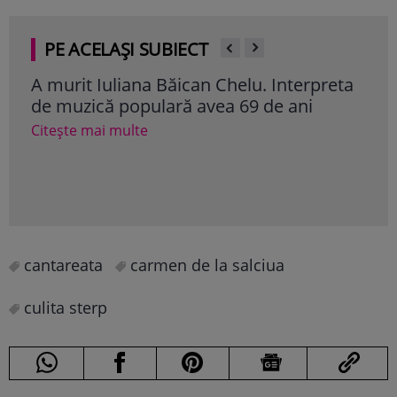
PE ACELAȘI SUBIECT
A murit Iuliana Băican Chelu. Interpreta
Leg
de muzică populară avea 69 de ani
Patt
Citește mai multe
Cite
cantareata
carmen de la salciua
culita sterp