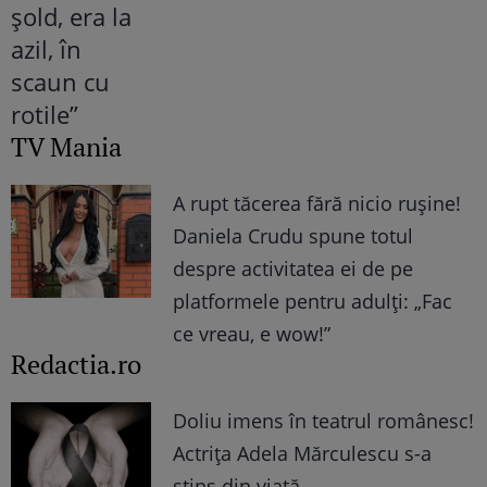
TV Mania
A rupt tăcerea fără nicio rușine!
Daniela Crudu spune totul
despre activitatea ei de pe
platformele pentru adulți: „Fac
ce vreau, e wow!”
Redactia.ro
Doliu imens în teatrul românesc!
Actrița Adela Mărculescu s-a
stins din viață