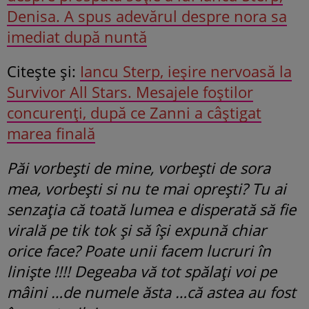
Denisa. A spus adevărul despre nora sa
imediat după nuntă
Citeşte şi:
Iancu Sterp, ieșire nervoasă la
Survivor All Stars. Mesajele foștilor
concurenți, după ce Zanni a câștigat
marea finală
Păi vorbești de mine, vorbești de sora
mea, vorbești si nu te mai oprești? Tu ai
senzația că toată lumea e disperată să fie
virală pe tik tok și să își expună chiar
orice face? Poate unii facem lucruri în
liniște !!!! Degeaba vă tot spălați voi pe
mâini …de numele ăsta …că astea au fost