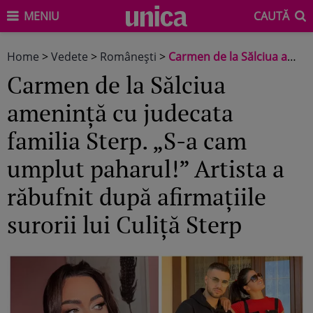
MENIU
CAUTĂ
Home
>
Vedete
>
Româneşti
>
Carmen de la Sălciua amenință cu judecata familia Sterp. „S-a cam umplut paharul!” Artista a răbufnit după afirmațiile surorii lui Culiță Sterp
Carmen de la Sălciua
amenință cu judecata
familia Sterp. „S-a cam
umplut paharul!” Artista a
răbufnit după afirmațiile
surorii lui Culiță Sterp