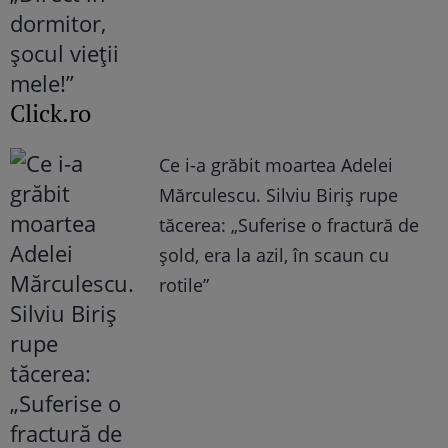
Click.ro
Ce i-a grăbit moartea Adelei
Mărculescu. Silviu Biriș rupe
tăcerea: „Suferise o fractură de
șold, era la azil, în scaun cu
rotile”