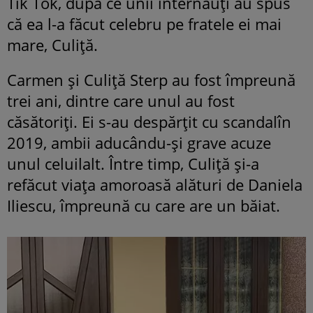
Tik Tok, după ce unii internauți au spus
că ea l-a făcut celebru pe fratele ei mai
mare, Culiță.
Carmen și Culiță Sterp au fost împreună
trei ani, dintre care unul au fost
căsătoriți. Ei s-au despărțit cu scandalîn
2019, ambii aducându-și grave acuze
unul celuilalt. Între timp, Culiță și-a
refăcut viața amoroasă alături de Daniela
Iliescu, împreună cu care are un băiat.