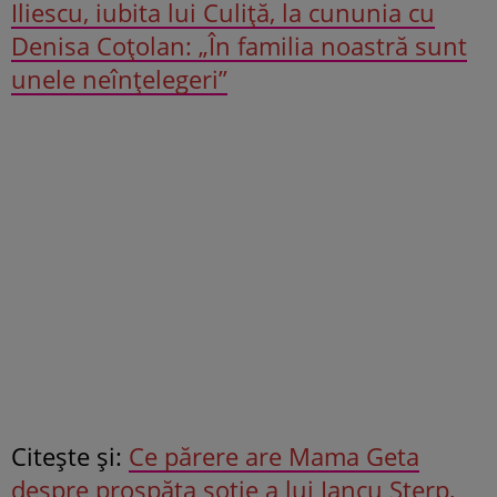
Iliescu, iubita lui Culiță, la cununia cu
Denisa Coțolan: „În familia noastră sunt
unele neînțelegeri”
Citeşte şi:
Ce părere are Mama Geta
despre prospăta soție a lui Iancu Sterp,