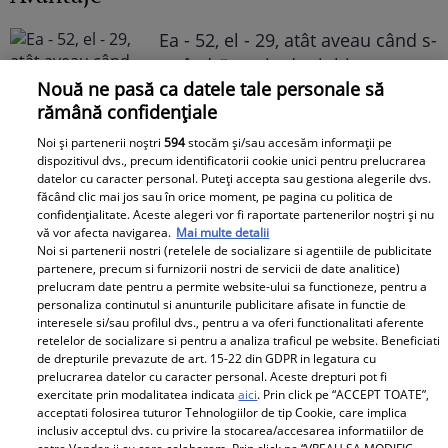
Ea - 52, el - 29, atât aveau când s-
au îndrăgostit, dar iubirea nu a
Nouă ne pasă ca datele tale personale să
rezistat. La 6 luni de la
rămână confidențiale
despărțirea de Octavian Ene, uite
cum a răspuns Daniela Nane la
Noi și partenerii noștri
594
stocăm și/sau accesăm informații pe
dispozitivul dvs., precum identificatorii cookie unici pentru prelucrarea
o întrebare incomodă! ȘAH MAT!
datelor cu caracter personal. Puteți accepta sau gestiona alegerile dvs.
făcând clic mai jos sau în orice moment, pe pagina cu politica de
confidențialitate. Aceste alegeri vor fi raportate partenerilor noștri și nu
vă vor afecta navigarea.
Mai multe detalii
Noi si partenerii nostri (retelele de socializare si agentiile de publicitate
partenere, precum si furnizorii nostri de servicii de date analitice)
prelucram date pentru a permite website-ului sa functioneze, pentru a
personaliza continutul si anunturile publicitare afisate in functie de
interesele si/sau profilul dvs., pentru a va oferi functionalitati aferente
retelelor de socializare si pentru a analiza traficul pe website. Beneficiati
Cabral rupe tăcerea după
de drepturile prevazute de art. 15-22 din GDPR in legatura cu
divorțul de Andreea Ibacka. „Nu
prelucrarea datelor cu caracter personal. Aceste drepturi pot fi
mi-a convenit să spun asta cu
exercitate prin modalitatea indicata
aici
. Prin click pe “ACCEPT TOATE”,
acceptati folosirea tuturor Tehnologiilor de tip Cookie, care implica
voce tare. M-a afectat”
inclusiv acceptul dvs. cu privire la stocarea/accesarea informatiilor de