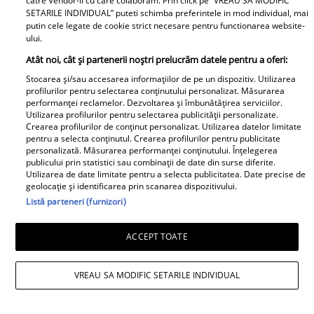
catre Vendor-ii cu care colaboram. Prin click pe “VREAU SA MODIFIC
SETARILE INDIVIDUAL” puteti schimba preferintele in mod individual, mai
putin cele legate de cookie strict necesare pentru functionarea website-
ului.
Atât noi, cât și partenerii noștri prelucrăm datele pentru a oferi:
Elle
Stocarea și/sau accesarea informațiilor de pe un dispozitiv. Utilizarea
profilurilor pentru selectarea conținutului personalizat. Măsurarea
O mai ții minte pe Janine Sârbu?
performanței reclamelor. Dezvoltarea și îmbunătățirea serviciilor.
Utilizarea profilurilor pentru selectarea publicității personalizate.
Cum arată și cu ce se ocupă
Crearea profilurilor de conținut personalizat. Utilizarea datelor limitate
acum fosta soție a lui Adrian
pentru a selecta conținutul. Crearea profilurilor pentru publicitate
personalizată. Măsurarea performanței conținutului. Înțelegerea
Sârbu și unul dintre cele mai
publicului prin statistici sau combinații de date din surse diferite.
apreciate modele din anii 90. A
Utilizarea de date limitate pentru a selecta publicitatea. Date precise de
geolocație și identificarea prin scanarea dispozitivului.
fost decorată recent de
Listă parteneri (furnizori)
Ministerul Culturii din Franța.
Foto
ACCEPT TOATE
VREAU SA MODIFIC SETARILE INDIVIDUAL