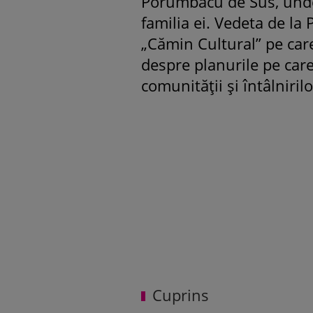
Porumbacu de Sus, unde
familia ei. Vedeta de la 
„Cămin Cultural” pe care
despre planurile pe care
comunității și întâlniril
Cuprins