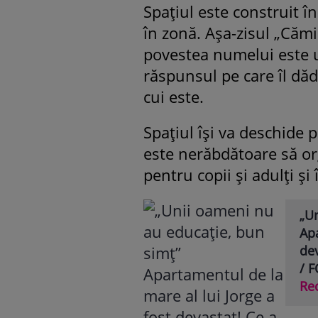
Spațiul este construit î
în zonă. Așa-zisul „Cămi
povestea numelui este u
răspunsul pe care îl dăd
cui este.
Spațiul își va deschide p
este nerăbdătoare să org
pentru copii și adulți și 
„U
Apa
dev
/ 
Re