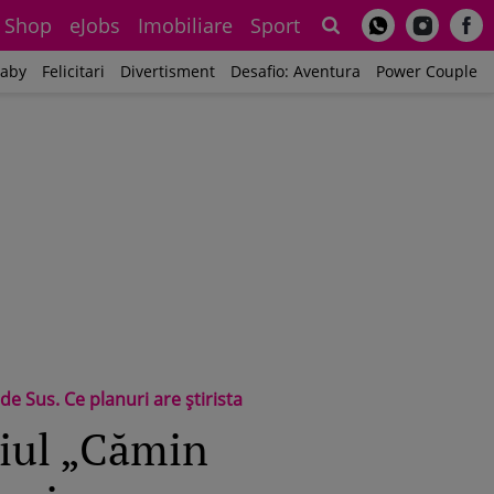
Shop
eJobs
Imobiliare
Sport
Sh
aby
Felicitari
Divertisment
Desafio: Aventura
Power Couple
e Sus. Ce planuri are știrista
riul „Cămin