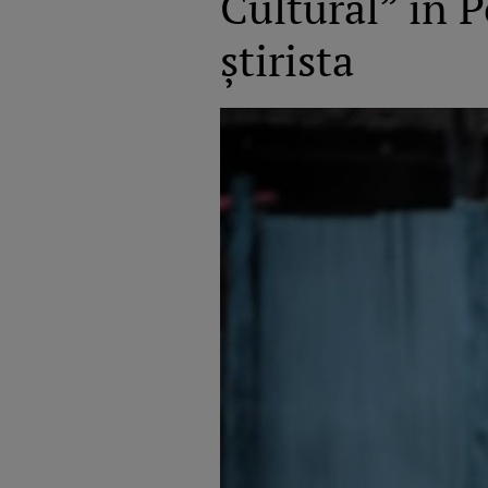
Cultural” în 
știrista