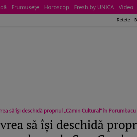
dă
Frumuseţe
Horoscop
Fresh by UNICA
Video
Retete
B
ea să își deschidă propriul „Cămin Cultural” în Porumbacu d
vrea să își deschidă prop