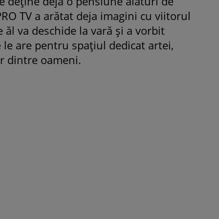
 deține deja o pensiune alături de
PRO TV a arătat deja imagini cu viitorul
 ăl va deschide la vară și a vorbit
 le are pentru spațiul dedicat artei,
ROMÂNEŞTI
VEDETE
or dintre oameni.
Fiica Iuliei Albu și a lui Mihai 
strălucit la banchet. Mikaela a
purtat o rochie creată de cele
mamă și i-a împrumutat panto
Valentino: „M-am simțit ca o
prințesă”