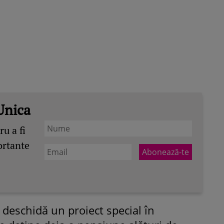
Unica
u a fi
ortante
 deschidă un proiect special în