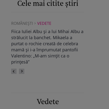
Cele mai citite știri
ROMÂNEŞTI
VEDETE
ROMÂNEŞTI
Albu a
Maya Castellano, show cu trupa de
Ce a găsit D
dans. Cum și-a surprins Antonia
Pop, viitoare
bra
fiica: „Atât de mândră”
vechile relaț
fii
fie calmă” /
Vedete