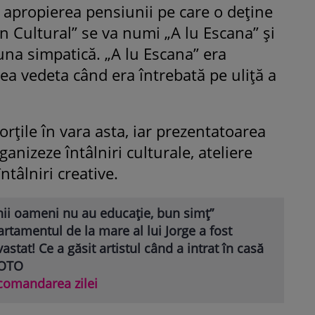
n apropierea pensiunii pe care o deține
n Cultural” se va numi „A lu Escana” și
na simpatică. „A lu Escana” era
ea vedeta când era întrebată pe uliță a
orțile în vara asta, iar prezentatoarea
anizeze întâlniri culturale, ateliere
întâlniri creative.
nii oameni nu au educație, bun simț”
rtamentul de la mare al lui Jorge a fost
astat! Ce a găsit artistul când a intrat în casă
FOTO
comandarea zilei