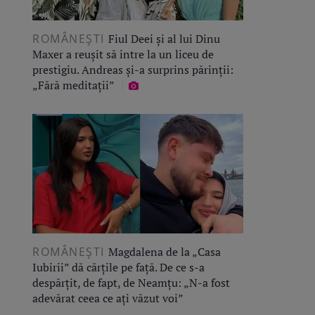
ROMÂNEŞTI
Fiul Deei și al lui Dinu
Maxer a reușit să intre la un liceu de
prestigiu. Andreas și-a surprins părinții:
„Fără meditații”
ROMÂNEŞTI
Magdalena de la „Casa
Iubirii” dă cărțile pe față. De ce s-a
despărțit, de fapt, de Neamțu: „N-a fost
adevărat ceea ce ați văzut voi”