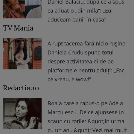
Daniel Balaciu, după ce a spus
că a luat-o „din milă”: „Eu
aduceam banii în casă!”
TV Mania
A rupt tăcerea fără nicio rușine!
Daniela Crudu spune totul
despre activitatea ei de pe
platformele pentru adulți: „Fac
ce vreau, e wow!”
Redactia.ro
Boala care a rapus-o pe Adela
Marculescu. De ce ajunsese in
scaun cu rotile: &quot;In urma
cu un an...&quot; Vezi mai mult