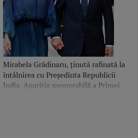
Mirabela Grădinaru, ținută rafinată la
întâlnirea cu Președinta Republicii
India. Apariția memorabilă a Primei
Doamne a României