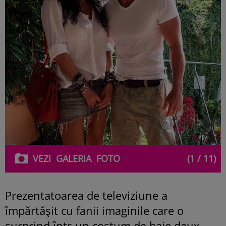
VEZI
GALERIA
FOTO
(1 / 11)
Prezentatoarea de televiziune a
împărtășit cu fanii imaginile care o
surprind într-un costum de baie deux