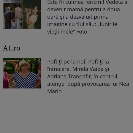
Este în culmea fericirii! Vedeta a
devenit mamă pentru a doua
oară și a dezvăluit prima
imagine cu fiul său: „Iubirile
vieții mele” Foto
A1.ro
Poftiți pe la noi: Poftiți la
întrecere. Mirela Vaida și
Adriana Trandafir, în centrul
atenției după provocarea lui Nea
Mărin