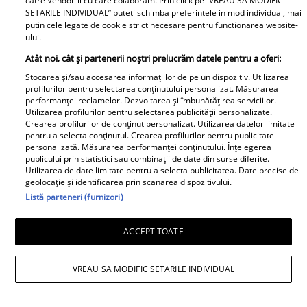
catre Vendor-ii cu care colaboram. Prin click pe “VREAU SA MODIFIC
SETARILE INDIVIDUAL” puteti schimba preferintele in mod individual, mai
putin cele legate de cookie strict necesare pentru functionarea website-
ului.
Atât noi, cât și partenerii noștri prelucrăm datele pentru a oferi:
Stocarea și/sau accesarea informațiilor de pe un dispozitiv. Utilizarea
profilurilor pentru selectarea conținutului personalizat. Măsurarea
performanței reclamelor. Dezvoltarea și îmbunătățirea serviciilor.
Utilizarea profilurilor pentru selectarea publicității personalizate.
Crearea profilurilor de conținut personalizat. Utilizarea datelor limitate
Andreea Esca, mesaj emoționat de ziua
pentru a selecta conținutul. Crearea profilurilor pentru publicitate
personalizată. Măsurarea performanței conținutului. Înțelegerea
fiului ei. Aris Eram a împlinit 23 de ani:
publicului prin statistici sau combinații de date din surse diferite.
Utilizarea de date limitate pentru a selecta publicitatea. Date precise de
„Te-ai transformat într-un bărbat
geolocație și identificarea prin scanarea dispozitivului.
Listă parteneri (furnizori)
șarmant și înțelept”
ACCEPT TOATE
VREAU SA MODIFIC SETARILE INDIVIDUAL