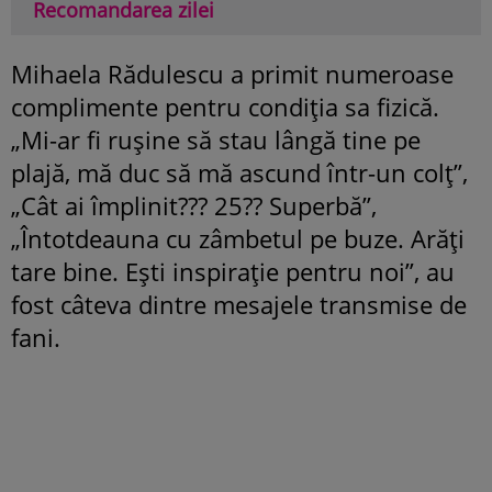
Recomandarea zilei
Mihaela Rădulescu a primit numeroase
complimente pentru condiția sa fizică.
„Mi-ar fi rușine să stau lângă tine pe
plajă, mă duc să mă ascund într-un colț”,
„Cât ai împlinit??? 25?? Superbă”,
„Întotdeauna cu zâmbetul pe buze. Arăți
tare bine. Ești inspirație pentru noi”, au
fost câteva dintre mesajele transmise de
fani.