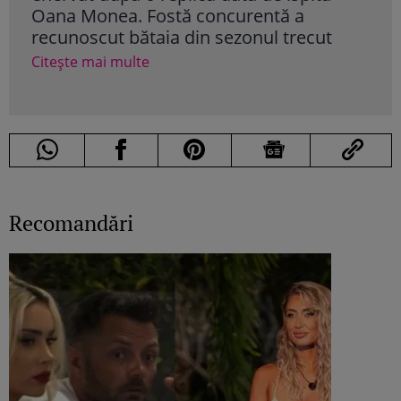
Oana Monea. Fostă concurentă a
Izv
recunoscut bătaia din sezonul trecut
Col
era
Citește mai multe
Cite
Recomandări