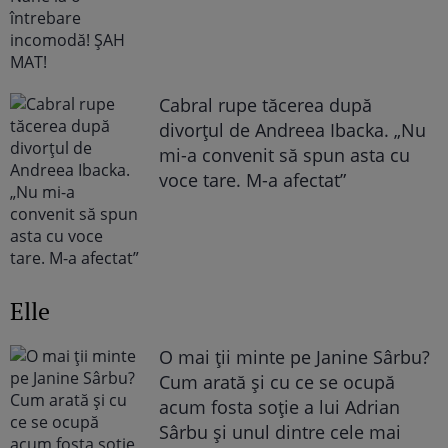
Cabral rupe tăcerea după
divorțul de Andreea Ibacka. „Nu
mi-a convenit să spun asta cu
voce tare. M-a afectat”
Elle
O mai ții minte pe Janine Sârbu?
Cum arată și cu ce se ocupă
acum fosta soție a lui Adrian
Sârbu și unul dintre cele mai