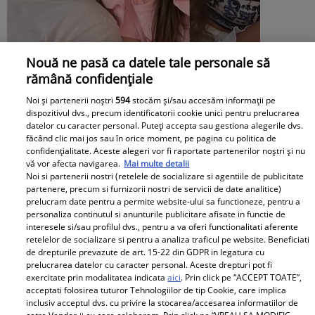
Nouă ne pasă ca datele tale personale să
rămână confidențiale
Ce pensie alimentară plătește Victor
Noi și partenerii noștri
594
stocăm și/sau accesăm informații pe
dispozitivul dvs., precum identificatorii cookie unici pentru prelucrarea
Slav pentru Sofia, fiica lui și a Biancăi
datelor cu caracter personal. Puteți accepta sau gestiona alegerile dvs.
făcând clic mai jos sau în orice moment, pe pagina cu politica de
Drăgușanu: „Eu nu știu ce salariu are el,
confidențialitate. Aceste alegeri vor fi raportate partenerilor noștri și nu
vă vor afecta navigarea.
Mai multe detalii
dar cred că ar putea să facă mai mult
Noi si partenerii nostri (retelele de socializare si agentiile de publicitate
partenere, precum si furnizorii nostri de servicii de date analitice)
pentru copilul lui”
prelucram date pentru a permite website-ului sa functioneze, pentru a
personaliza continutul si anunturile publicitare afisate in functie de
interesele si/sau profilul dvs., pentru a va oferi functionalitati aferente
retelelor de socializare si pentru a analiza traficul pe website. Beneficiati
de drepturile prevazute de art. 15-22 din GDPR in legatura cu
prelucrarea datelor cu caracter personal. Aceste drepturi pot fi
exercitate prin modalitatea indicata
aici
. Prin click pe “ACCEPT TOATE”,
acceptati folosirea tuturor Tehnologiilor de tip Cookie, care implica
inclusiv acceptul dvs. cu privire la stocarea/accesarea informatiilor de