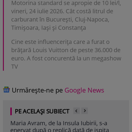
Motorina standard se apropie de 10 lei/l,
vineri, 24 iulie 2026. Cât costă litrul de
carburant în București, Cluj-Napoca,
Timișoara, Iași și Constanța
Cine este influencerița care a furat o
brățară Louis Vuitton de peste 36.000 de
euro. A fost concurentă la un megashow
TV
Urmărește-ne pe
Google News
PE ACELAȘI SUBIECT
Maria Avram, de la Insula Iubirii, s-a
Bon
enervat după o replică dată de ispita
spat