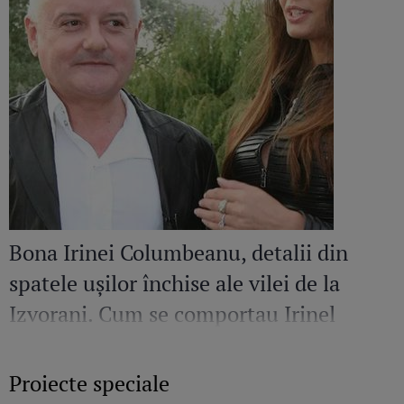
Bona Irinei Columbeanu, detalii din
spatele ușilor închise ale vilei de la
Izvorani. Cum se comportau Irinel
Columbeanu și Monica Gabor când nu
erau în public
Proiecte speciale