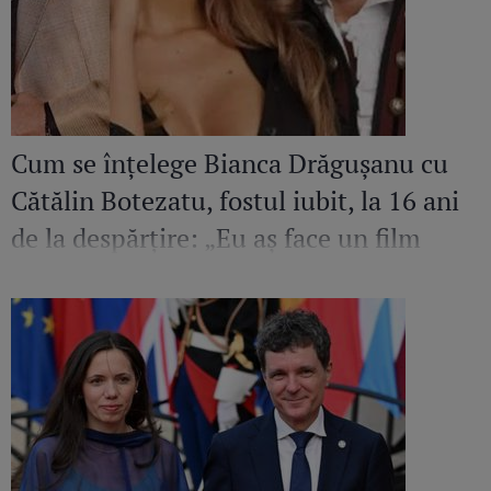
Cum se înțelege Bianca Drăgușanu cu
Cătălin Botezatu, fostul iubit, la 16 ani
de la despărțire: „Eu aș face un film
despre el. Sunt mândră și fericită să
cunosc un om de calitatea aceasta”