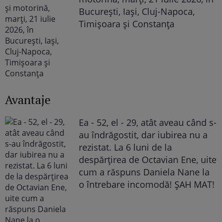
București, Iași, Cluj-Napoca,
Timișoara și Constanța
Avantaje
Ea - 52, el - 29, atât aveau când s-
au îndrăgostit, dar iubirea nu a
rezistat. La 6 luni de la
despărțirea de Octavian Ene, uite
cum a răspuns Daniela Nane la
o întrebare incomodă! ȘAH MAT!