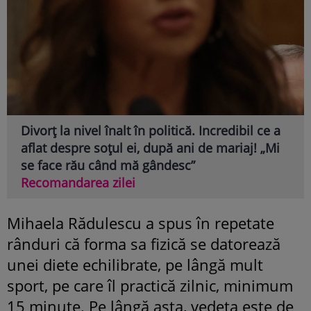
Divorț la nivel înalt în politică. Incredibil ce a
aflat despre soțul ei, după ani de mariaj! „Mi
se face rău când mă gândesc”
Recomandarea zilei
Mihaela Rădulescu a spus în repetate
rânduri că forma sa fizică se datorează
unei diete echilibrate, pe lângă mult
sport, pe care îl practică zilnic, minimum
15 minute. Pe lângă asta, vedeta este de