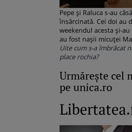
Pepe şi Raluca s-au căsă
însărcinată. Cei doi au d
weekendul acesta şi-au 
au fost naşii micuţei Ma
Uite cum s-a îmbrăcat naş
place rochia?
Urmăreşte cel 
pe unica.ro
Libertatea.