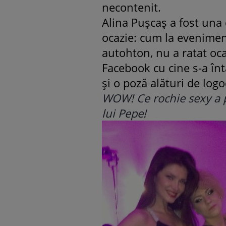
necontenit.
Alina Puşcaş a fost una 
ocazie: cum la evenimen
autohton, nu a ratat ocaz
Facebook cu cine s-a înt
şi o poză alături de logo
WOW! Ce rochie sexy a pu
lui Pepe!