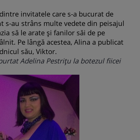
dintre invitatele care s-a bucurat de
ROMÂNEŞTI
VEDETE
t s-au strâns multe vedete din peisajul
Fiica Iuliei Albu și a lui Mihai 
ia să le arate şi fanilor săi de pe
strălucit la banchet. Mikaela a
âlnit. Pe lângă acestea, Alina a publicat
purtat o rochie creată de cele
mamă și i-a împrumutat panto
dnicul său, Viktor.
Valentino: „M-am simțit ca o
rtat Adelina Pestriţu la botezul fiicei
prințesă”