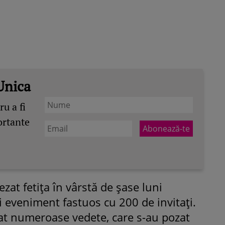
Unica
u a fi
ortante
tezat fetiţa în vârstă de şase luni
i eveniment fastuos cu 200 de invitaţi.
pat numeroase vedete, care s-au pozat