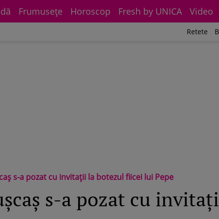
dă
Frumuseţe
Horoscop
Fresh by UNICA
Video
Retete
B
aş s-a pozat cu invitaţii la botezul fiicei lui Pepe
şcaş s-a pozat cu invitaţi