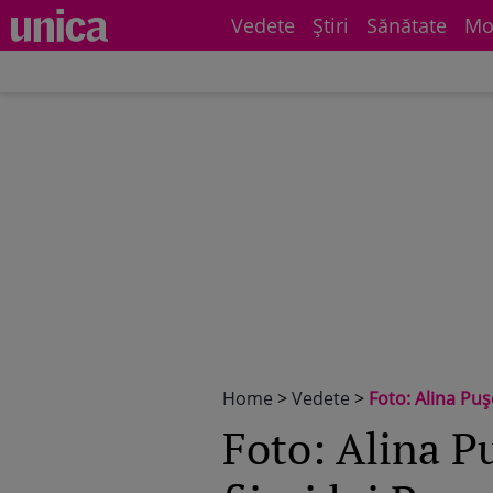
Vedete
Știri
Sănătate
Mo
Home
>
Vedete
>
Foto: Alina Puşc
Foto: Alina Pu