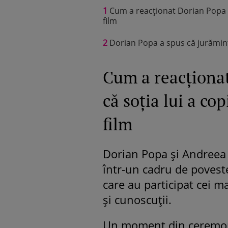
1
Cum a reacționat Dorian Popa du
film
2
Dorian Popa a spus că jurămint
Cum a reacționat
că soția lui a co
film
Dorian Popa și Andreea 
într-un cadru de poveste
care au participat cei ma
și cunoscuții.
Un moment din ceremonie