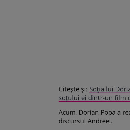
Citește și:
Soția lui Dor
soțului ei dintr-un film 
Acum, Dorian Popa a reac
discursul Andreei.