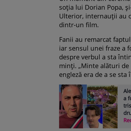
soția lui Dorian Popa, ș
Ulterior, internauții au
dintr-un film.
Fanii au remarcat faptul
iar sensul unei fraze a 
despre verbul a sta înti
minți. „Minte alături de
engleză era de a se sta 
Ale
a f
tri
dr
Re