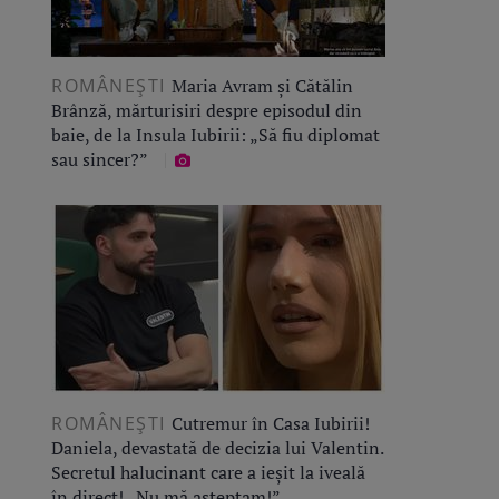
ROMÂNEŞTI
Maria Avram și Cătălin
Brânză, mărturisiri despre episodul din
baie, de la Insula Iubirii: „Să fiu diplomat
sau sincer?”
ROMÂNEŞTI
Cutremur în Casa Iubirii!
Daniela, devastată de decizia lui Valentin.
Secretul halucinant care a ieșit la iveală
în direct! „Nu mă așteptam!”