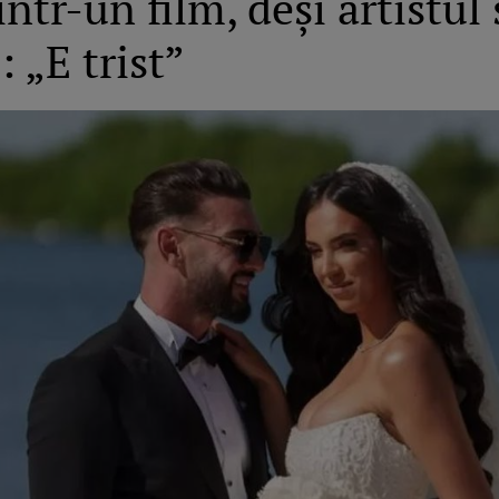
ntr-un film, deși artistul
: „E trist”