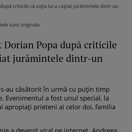
pă criticile că soția lui a copiat jurămintele dintr-un
ele sunt originale
 Dorian Popa după criticile
piat jurămintele dintr-un
s-au căsătorit în urmă cu puțin timp
. Evenimentul a fost unul special, la
i apropiați prieteni ai celor doi, familia
 a devenit viral pe internet. Andreea,