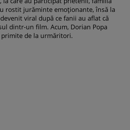
a care au participat prietenii, familia
-au rostit jurăminte emoționante, însă la
evenit viral după ce fanii au aflat că
sul dintr-un film. Acum, Dorian Popa
ROMÂNEŞTI
VEDETE
 primite de la urmăritori.
Fiica Iuliei Albu și a lui Mihai 
strălucit la banchet. Mikaela a
purtat o rochie creată de cele
mamă și i-a împrumutat panto
Valentino: „M-am simțit ca o
prințesă”