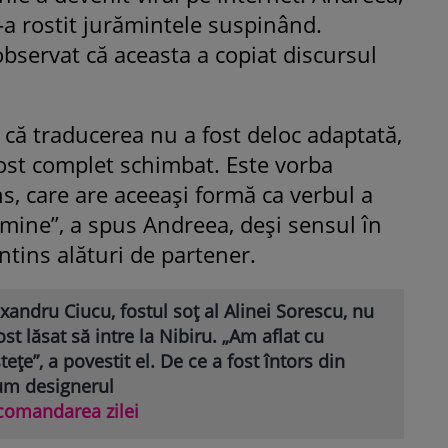
i-a rostit jurămintele suspinând.
 observat că aceasta a copiat discursul
 că traducerea nu a fost deloc adaptată,
fost complet schimbat. Este vorba
ns, care are aceeași formă ca verbul a
 mine”, a spus Andreea, deși sensul în
întins alături de partener.
xandru Ciucu, fostul soț al Alinei Sorescu, nu
ost lăsat să intre la Nibiru. „Am aflat cu
stețe”, a povestit el. De ce a fost întors din
um designerul
comandarea zilei