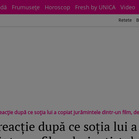
dă
Frumuseţe
Horoscop
Fresh by UNICA
Video
Retete
B
ție după ce soția lui a copiat jurămintele dintr-un film, deși artistul 
eacție după ce soția lui a