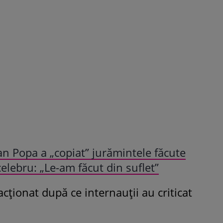
ian Popa a „copiat” jurămintele făcute
celebru: „Le-am făcut din suflet”
ționat după ce internauții au criticat