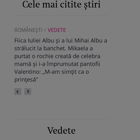
Cele mai citite știri
ROMÂNEŞTI
VEDETE
ROMÂNEŞTI
Albu a
Maya Castellano, show cu trupa de
Ce a găsit D
dans. Cum și-a surprins Antonia
Pop, viitoare
bra
fiica: „Atât de mândră”
vechile relaț
fii
fie calmă” /
Vedete