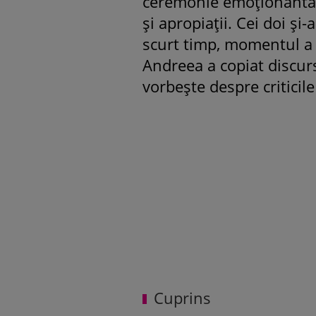
ceremonie emoționantă, l
și apropiații. Cei doi și
scurt timp, momentul a d
Andreea a copiat discur
vorbește despre criticile
Cuprins