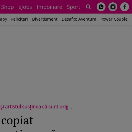
Shop
eJobs
Imobiliare
Sport
Sh
aby
Felicitari
Divertisment
Desafio: Aventura
Power Couple
susținea că sunt originale: „E trist”
 copiat