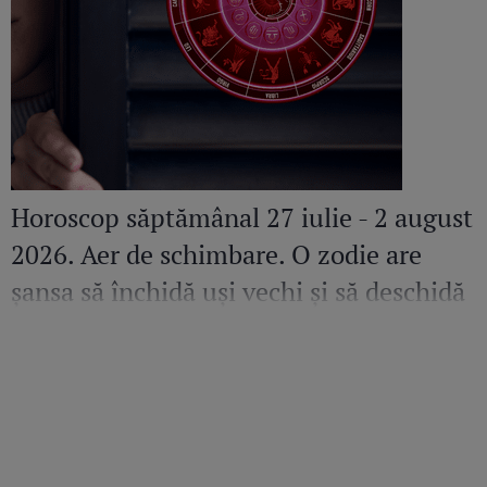
Horoscop săptămânal 27 iulie - 2 august
2026. Aer de schimbare. O zodie are
șansa să închidă uși vechi și să deschidă
altele pline de promisiuni