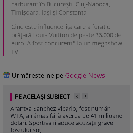
carburant în București, Cluj-Napoca,
Timișoara, Iași și Constanța
Cine este influencerița care a furat o
brățară Louis Vuitton de peste 36.000 de
euro. A fost concurentă la un megashow
TV
Urmărește-ne pe
Google News
PE ACELAȘI SUBIECT
Arantxa Sanchez Vicario, fost număr 1
And
WTA, a rămas fără averea de 41 milioane
are
dolari. Sportiva îi aduce acuzații grave
grat
fostului soț
Cite