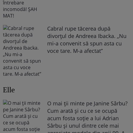
Cabral rupe tăcerea după
divorțul de Andreea Ibacka. „Nu
mi-a convenit să spun asta cu
voce tare. M-a afectat”
Elle
O mai ții minte pe Janine Sârbu?
Cum arată și cu ce se ocupă
acum fosta soție a lui Adrian
Sârbu și unul dintre cele mai