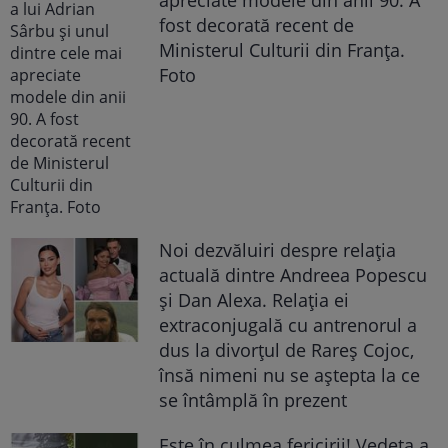
apreciate modele din anii 90. A
fost decorată recent de
Ministerul Culturii din Franța.
Foto
Noi dezvăluiri despre relația
actuală dintre Andreea Popescu
și Dan Alexa. Relația ei
extraconjugală cu antrenorul a
dus la divorțul de Rareș Cojoc,
însă nimeni nu se aștepta la ce
se întâmplă în prezent
Este în culmea fericirii! Vedeta a