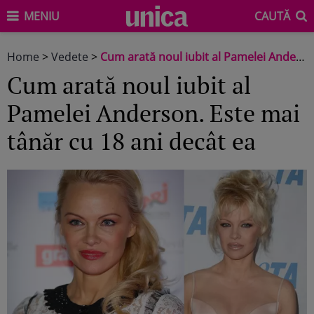
MENIU
CAUTĂ
Home
>
Vedete
>
Cum arată noul iubit al Pamelei Anderson. Este mai tânăr cu 18 ani decât ea
Cum arată noul iubit al
Pamelei Anderson. Este mai
tânăr cu 18 ani decât ea