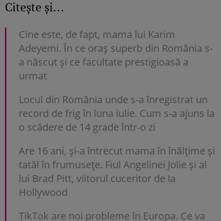
Citește și...
Cine este, de fapt, mama lui Karim
Adeyemi. În ce oraș superb din România s-
a născut și ce facultate prestigioasă a
urmat
Locul din România unde s-a înregistrat un
record de frig în luna iulie. Cum s-a ajuns la
o scădere de 14 grade într-o zi
Are 16 ani, și-a întrecut mama în înălțime și
tatăl în frumusețe. Fiul Angelinei Jolie și al
lui Brad Pitt, viitorul cuceritor de la
Hollywood
TikTok are noi probleme în Europa. Ce va