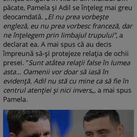
păcate, Pamela și Adil se înțeleg mai greu
deocamdată. „
El nu prea vorbeşte
engleză, eu nu prea vorbesc franceză, dar
ne înțelegem prin limbajul trupului”,
a
declarat ea. A mai spus că au decis
împreună să-și protejeze relația de ochii
presei. ”
Sunt atâtea relaţii false în lumea
asta… Oamenii vor doar să iasă în
evidenţă. Adil
nu stă cu mine ca să fie în
centrul atenţiei şi nici invers
„, a mai spus
Pamela.