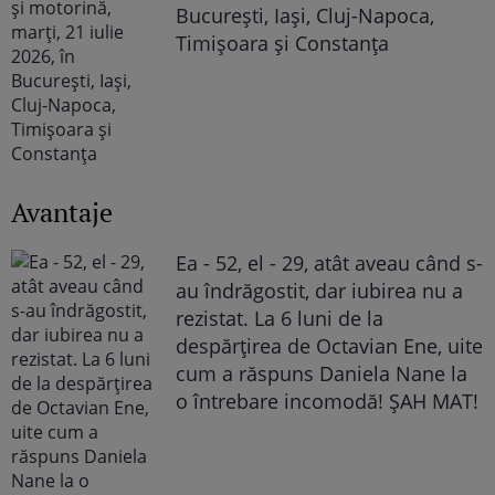
București, Iași, Cluj-Napoca,
Timișoara și Constanța
Avantaje
Ea - 52, el - 29, atât aveau când s-
au îndrăgostit, dar iubirea nu a
rezistat. La 6 luni de la
despărțirea de Octavian Ene, uite
cum a răspuns Daniela Nane la
o întrebare incomodă! ȘAH MAT!