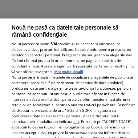
Nouă ne pasă ca datele tale personale să
rămână confidențiale
Noi și partenerii noștri
594
stocăm și/sau accesăm informații pe
dispozitivul dvs., precum identificatorii cookie unici pentru prelucrarea
datelor cu caracter personal. Puteți accepta sau gestiona alegerile dvs.
Observator News
făcând clic mai jos sau în orice moment, pe pagina cu politica de
confidențialitate. Aceste alegeri vor fi raportate partenerilor noștri și nu
Dronă doborâtă în premieră
vă vor afecta navigarea.
Mai multe detalii
Noi si partenerii nostri (retelele de socializare si agentiile de publicitate
deasupra României. A fost lovită
partenere, precum si furnizorii nostri de servicii de date analitice)
de racheta unui F-16 al Forţelor
prelucram date pentru a permite website-ului sa functioneze, pentru a
personaliza continutul si anunturile publicitare afisate in functie de
Aeriene Române
interesele si/sau profilul dvs., pentru a va oferi functionalitati aferente
retelelor de socializare si pentru a analiza traficul pe website. Beneficiati
de drepturile prevazute de art. 15-22 din GDPR in legatura cu
prelucrarea datelor cu caracter personal. Aceste drepturi pot fi
exercitate prin modalitatea indicata
aici
. Prin click pe “ACCEPT TOATE”,
acceptati folosirea tuturor Tehnologiilor de tip Cookie, care implica
inclusiv acceptul dvs. cu privire la stocarea/accesarea informatiilor de