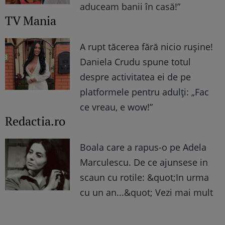
aduceam banii în casă!”
TV Mania
A rupt tăcerea fără nicio rușine!
Daniela Crudu spune totul
despre activitatea ei de pe
platformele pentru adulți: „Fac
ce vreau, e wow!”
Redactia.ro
Boala care a rapus-o pe Adela
Marculescu. De ce ajunsese in
scaun cu rotile: &quot;In urma
cu un an...&quot; Vezi mai mult