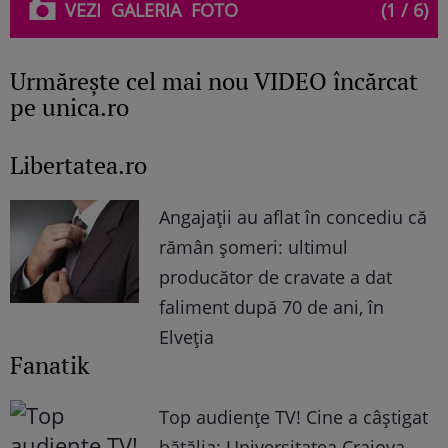
VEZI
GALERIA
FOTO
(1 / 6)
Urmăreşte cel mai nou VIDEO încărcat
pe unica.ro
Libertatea.ro
Angajații au aflat în concediu că
rămân șomeri: ultimul
producător de cravate a dat
faliment după 70 de ani, în
Elveția
Fanatik
Top audienţe TV! Cine a câştigat
bătălia: Universitatea Craiova,