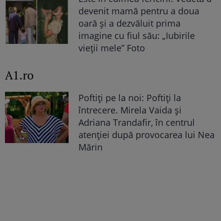
devenit mamă pentru a doua
oară și a dezvăluit prima
imagine cu fiul său: „Iubirile
vieții mele” Foto
A1.ro
Poftiți pe la noi: Poftiți la
întrecere. Mirela Vaida și
Adriana Trandafir, în centrul
atenției după provocarea lui Nea
Mărin