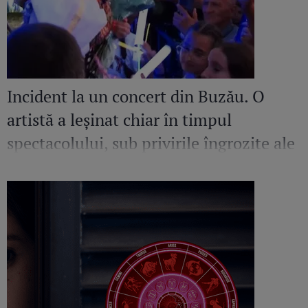
Incident la un concert din Buzău. O
artistă a leșinat chiar în timpul
spectacolului, sub privirile îngrozite ale
Mirelei Vaida