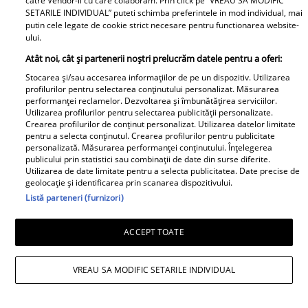
catre Vendor-ii cu care colaboram. Prin click pe “VREAU SA MODIFIC
Libertatea pentru Femei
SETARILE INDIVIDUAL” puteti schimba preferintele in mod individual, mai
putin cele legate de cookie strict necesare pentru functionarea website-
ului.
Atât noi, cât și partenerii noștri prelucrăm datele pentru a oferi:
Stocarea și/sau accesarea informațiilor de pe un dispozitiv. Utilizarea
profilurilor pentru selectarea conținutului personalizat. Măsurarea
performanței reclamelor. Dezvoltarea și îmbunătățirea serviciilor.
Utilizarea profilurilor pentru selectarea publicității personalizate.
Crearea profilurilor de conținut personalizat. Utilizarea datelor limitate
Bona Irinei
pentru a selecta conținutul. Crearea profilurilor pentru publicitate
Columbeanu spune
personalizată. Măsurarea performanței conținutului. Înțelegerea
Ca la Bollywood! Cum s-
publicului prin statistici sau combinații de date din surse diferite.
pentru prima dată ce a
Utilizarea de date limitate pentru a selecta publicitatea. Date precise de
a îmbrăcat Prima
trăit în vila de la
geolocație și identificarea prin scanarea dispozitivului.
Doamnă a României la
Izvorani. Ce nu s-a văzut
Listă parteneri (furnizori)
întâlnirea cu președinta
niciodată la TV: ”Eu am
Indiei la București.
cunoscut o altă latură a
ACCEPT TOATE
Niciodată nu a fost atât
relației lor. În casă era o
de îndrăzneață!
atmosferă..."
VREAU SA MODIFIC SETARILE INDIVIDUAL
Imaginile momentului
Adrian Rus „Sinner” a