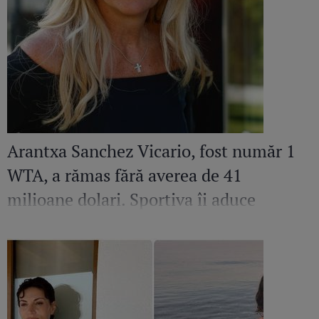
Arantxa Sanchez Vicario, fost număr 1
WTA, a rămas fără averea de 41
milioane dolari. Sportiva îi aduce
acuzații grave fostului soț