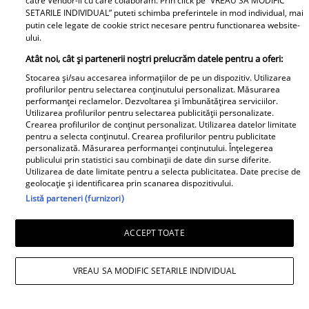
catre Vendor-ii cu care colaboram. Prin click pe “VREAU SA MODIFIC
Elle
SETARILE INDIVIDUAL” puteti schimba preferintele in mod individual, mai
putin cele legate de cookie strict necesare pentru functionarea website-
O mai ții minte pe Janine Sârbu?
ului.
Cum arată și cu ce se ocupă
Atât noi, cât și partenerii noștri prelucrăm datele pentru a oferi:
acum fosta soție a lui Adrian
Stocarea și/sau accesarea informațiilor de pe un dispozitiv. Utilizarea
Sârbu și unul dintre cele mai
profilurilor pentru selectarea conținutului personalizat. Măsurarea
performanței reclamelor. Dezvoltarea și îmbunătățirea serviciilor.
apreciate modele din anii 90. A
Utilizarea profilurilor pentru selectarea publicității personalizate.
fost decorată recent de
Crearea profilurilor de conținut personalizat. Utilizarea datelor limitate
pentru a selecta conținutul. Crearea profilurilor pentru publicitate
Ministerul Culturii din Franța.
personalizată. Măsurarea performanței conținutului. Înțelegerea
Foto
publicului prin statistici sau combinații de date din surse diferite.
Utilizarea de date limitate pentru a selecta publicitatea. Date precise de
geolocație și identificarea prin scanarea dispozitivului.
Listă parteneri (furnizori)
ACCEPT TOATE
VREAU SA MODIFIC SETARILE INDIVIDUAL
Noi dezvăluiri despre relația
actuală dintre Andreea Popescu