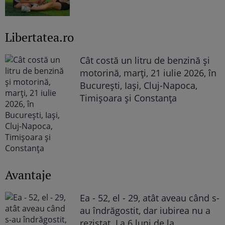
Libertatea.ro
Cât costă un litru de benzină și
motorină, marți, 21 iulie 2026, în
București, Iași, Cluj-Napoca,
Timișoara și Constanța
Avantaje
Ea - 52, el - 29, atât aveau când s-
au îndrăgostit, dar iubirea nu a
rezistat. La 6 luni de la