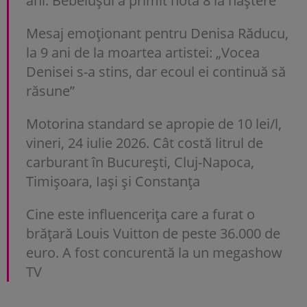
ani. Bebelușul a primit nota 8 la naștere
Mesaj emoționant pentru Denisa Răducu,
la 9 ani de la moartea artistei: „Vocea
Denisei s-a stins, dar ecoul ei continuă să
răsune”
Motorina standard se apropie de 10 lei/l,
vineri, 24 iulie 2026. Cât costă litrul de
carburant în București, Cluj-Napoca,
Timișoara, Iași și Constanța
Cine este influencerița care a furat o
brățară Louis Vuitton de peste 36.000 de
euro. A fost concurentă la un megashow
TV