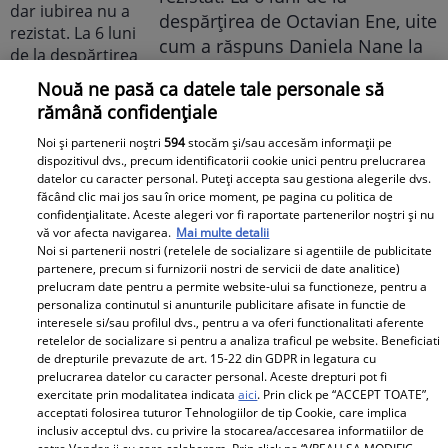
despărțirea de Octavian Ene, uite
cum a răspuns Daniela Nane la
o întrebare incomodă! ȘAH MAT!
Nouă ne pasă ca datele tale personale să
rămână confidențiale
Noi și partenerii noștri
594
stocăm și/sau accesăm informații pe
dispozitivul dvs., precum identificatorii cookie unici pentru prelucrarea
datelor cu caracter personal. Puteți accepta sau gestiona alegerile dvs.
făcând clic mai jos sau în orice moment, pe pagina cu politica de
confidențialitate. Aceste alegeri vor fi raportate partenerilor noștri și nu
vă vor afecta navigarea.
Mai multe detalii
Cabral rupe tăcerea după
Noi si partenerii nostri (retelele de socializare si agentiile de publicitate
partenere, precum si furnizorii nostri de servicii de date analitice)
divorțul de Andreea Ibacka. „Nu
prelucram date pentru a permite website-ului sa functioneze, pentru a
mi-a convenit să spun asta cu
personaliza continutul si anunturile publicitare afisate in functie de
interesele si/sau profilul dvs., pentru a va oferi functionalitati aferente
voce tare. M-a afectat”
retelelor de socializare si pentru a analiza traficul pe website. Beneficiati
de drepturile prevazute de art. 15-22 din GDPR in legatura cu
prelucrarea datelor cu caracter personal. Aceste drepturi pot fi
exercitate prin modalitatea indicata
aici
. Prin click pe “ACCEPT TOATE”,
acceptati folosirea tuturor Tehnologiilor de tip Cookie, care implica
inclusiv acceptul dvs. cu privire la stocarea/accesarea informatiilor de