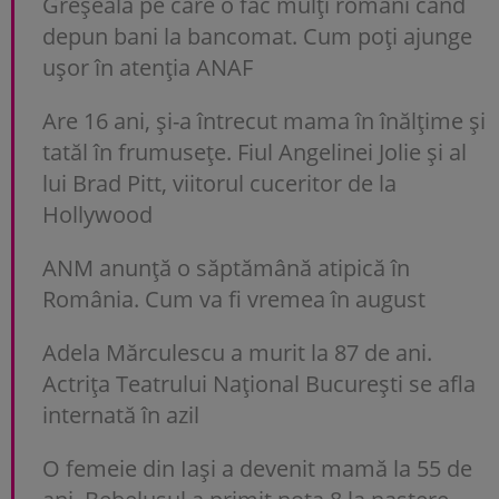
Greșeala pe care o fac mulți români când
depun bani la bancomat. Cum poți ajunge
uşor în atenția ANAF
Are 16 ani, și-a întrecut mama în înălțime și
tatăl în frumusețe. Fiul Angelinei Jolie și al
lui Brad Pitt, viitorul cuceritor de la
Hollywood
ANM anunță o săptămână atipică în
România. Cum va fi vremea în august
Adela Mărculescu a murit la 87 de ani.
Actrița Teatrului Național București se afla
internată în azil
O femeie din Iași a devenit mamă la 55 de