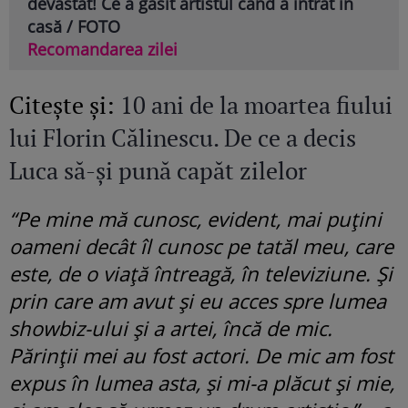
devastat! Ce a găsit artistul când a intrat în
casă / FOTO
Recomandarea zilei
Citeşte şi:
10 ani de la moartea fiului
lui Florin Călinescu. De ce a decis
Luca să-și pună capăt zilelor
“Pe mine mă cunosc, evident, mai puțini
oameni decât îl cunosc pe tatăl meu, care
este, de o viață întreagă, în televiziune. Și
prin care am avut și eu acces spre lumea
showbiz-ului și a artei, încă de mic.
Părinții mei au fost actori. De mic am fost
expus în lumea asta, și mi-a plăcut și mie,