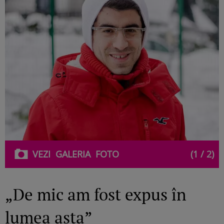
VEZI
GALERIA
FOTO
(1 / 2)
„De mic am fost expus în
lumea asta”