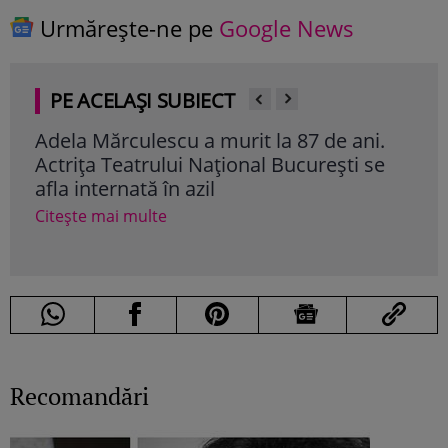
Urmărește-ne pe
Google News
PE ACELAȘI SUBIECT
i.
Mesaj emoționant pentru Denisa
Iri
se
Răducu, la 9 ani de la moartea artistei:
Ghe
„Vocea Denisei s-a stins, dar ecoul ei
mil
continuă să răsune”
cât
Citește mai multe
Cite
Recomandări