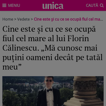
MENIU
CAUTĂ
Home
>
Vedete
>
Cine este și cu ce se ocupă fiul cel mare al lui Florin Călinescu. „Mă cunosc mai puțini oameni decât pe tatăl meu”
Cine este și cu ce se ocupă
fiul cel mare al lui Florin
Călinescu. „Mă cunosc mai
puțini oameni decât pe tatăl
meu”