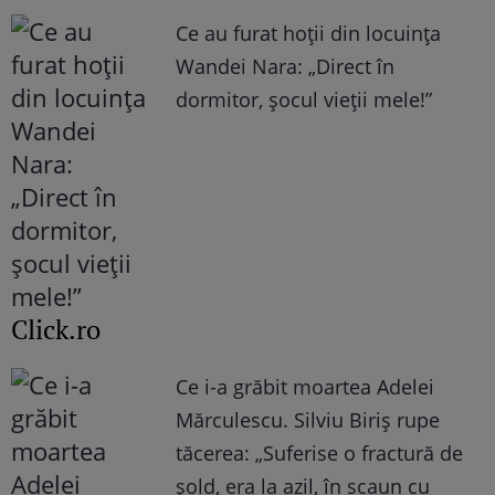
Ce au furat hoții din locuința
Wandei Nara: „Direct în
dormitor, șocul vieții mele!”
Click.ro
Ce i-a grăbit moartea Adelei
Mărculescu. Silviu Biriș rupe
tăcerea: „Suferise o fractură de
șold, era la azil, în scaun cu