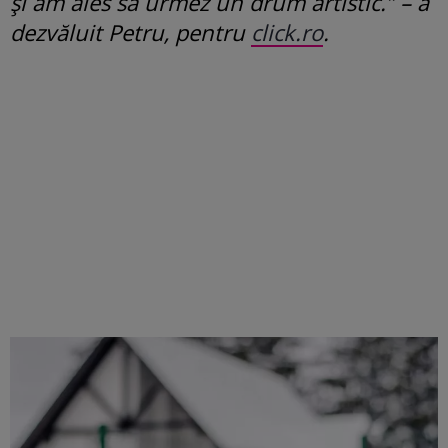
și am ales să urmez un drum artistic.” – a
dezvăluit Petru, pentru
click.ro
.