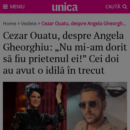
MENIU
CAUTĂ
Home
>
Vedete
>
Cezar Ouatu, despre Angela Gheorghiu: „Nu mi-am dorit să fiu prietenul ei!” Cei doi au avut o idilă în trecut
Cezar Ouatu, despre Angela
Gheorghiu: „Nu mi-am dorit
să fiu prietenul ei!” Cei doi
au avut o idilă în trecut