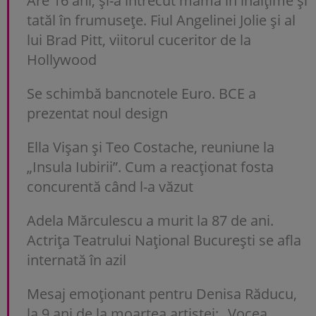
Are 16 ani, și-a întrecut mama în înălțime și
tatăl în frumusețe. Fiul Angelinei Jolie și al
lui Brad Pitt, viitorul cuceritor de la
Hollywood
Se schimbă bancnotele Euro. BCE a
prezentat noul design
Ella Vișan și Teo Costache, reuniune la
„Insula Iubirii”. Cum a reacționat fosta
concurentă când l-a văzut
Adela Mărculescu a murit la 87 de ani.
Actrița Teatrului Național București se afla
internată în azil
Mesaj emoționant pentru Denisa Răducu,
la 9 ani de la moartea artistei: „Vocea