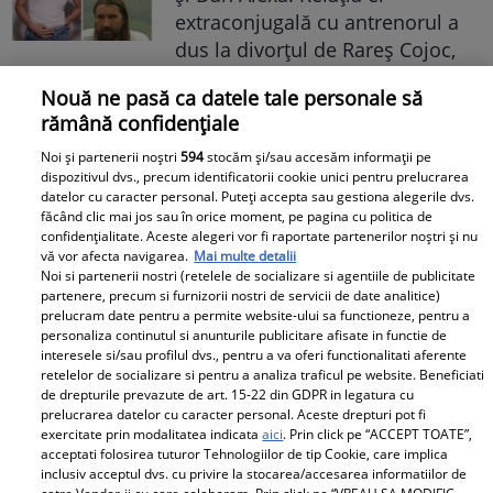
extraconjugală cu antrenorul a
dus la divorțul de Rareș Cojoc,
însă nimeni nu se aștepta la ce
Nouă ne pasă ca datele tale personale să
se întâmplă în prezent
rămână confidențiale
Este în culmea fericirii! Vedeta a
Noi și partenerii noștri
594
stocăm și/sau accesăm informații pe
dispozitivul dvs., precum identificatorii cookie unici pentru prelucrarea
devenit mamă pentru a doua
datelor cu caracter personal. Puteți accepta sau gestiona alegerile dvs.
oară și a dezvăluit prima
făcând clic mai jos sau în orice moment, pe pagina cu politica de
imagine cu fiul său: „Iubirile
confidențialitate. Aceste alegeri vor fi raportate partenerilor noștri și nu
vă vor afecta navigarea.
Mai multe detalii
vieții mele” Foto
Noi si partenerii nostri (retelele de socializare si agentiile de publicitate
partenere, precum si furnizorii nostri de servicii de date analitice)
prelucram date pentru a permite website-ului sa functioneze, pentru a
A1.ro
personaliza continutul si anunturile publicitare afisate in functie de
interesele si/sau profilul dvs., pentru a va oferi functionalitati aferente
Poftiți pe la noi: Poftiți la
retelelor de socializare si pentru a analiza traficul pe website. Beneficiati
de drepturile prevazute de art. 15-22 din GDPR in legatura cu
întrecere. Mirela Vaida și
prelucrarea datelor cu caracter personal. Aceste drepturi pot fi
Adriana Trandafir, în centrul
exercitate prin modalitatea indicata
aici
. Prin click pe “ACCEPT TOATE”,
atenției după provocarea lui Nea
acceptati folosirea tuturor Tehnologiilor de tip Cookie, care implica
inclusiv acceptul dvs. cu privire la stocarea/accesarea informatiilor de
Mărin