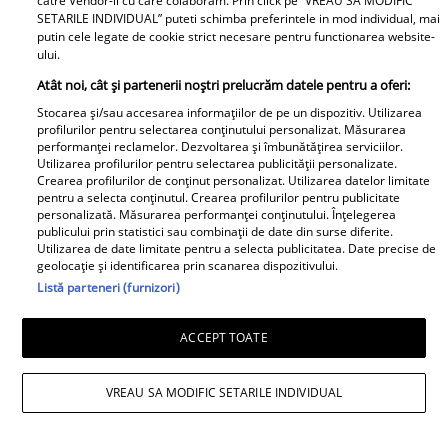
catre Vendor-ii cu care colaboram. Prin click pe “VREAU SA MODIFIC
SETARILE INDIVIDUAL” puteti schimba preferintele in mod individual, mai
putin cele legate de cookie strict necesare pentru functionarea website-
ului.
Atât noi, cât și partenerii noștri prelucrăm datele pentru a oferi:
Stocarea și/sau accesarea informațiilor de pe un dispozitiv. Utilizarea
profilurilor pentru selectarea conținutului personalizat. Măsurarea
performanței reclamelor. Dezvoltarea și îmbunătățirea serviciilor.
Utilizarea profilurilor pentru selectarea publicității personalizate.
Crearea profilurilor de conținut personalizat. Utilizarea datelor limitate
pentru a selecta conținutul. Crearea profilurilor pentru publicitate
personalizată. Măsurarea performanței conținutului. Înțelegerea
publicului prin statistici sau combinații de date din surse diferite.
Utilizarea de date limitate pentru a selecta publicitatea. Date precise de
geolocație și identificarea prin scanarea dispozitivului.
Listă parteneri (furnizori)
ACCEPT TOATE
VREAU SA MODIFIC SETARILE INDIVIDUAL