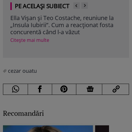
PE ACELAȘI SUBIECT
Ella Vișan și Teo Costache, reuniune la
Ade
„Insula Iubirii”. Cum a reacționat fosta
Act
concurentă când l-a văzut
afla
Citește mai multe
Cite
cezar ouatu
Recomandări