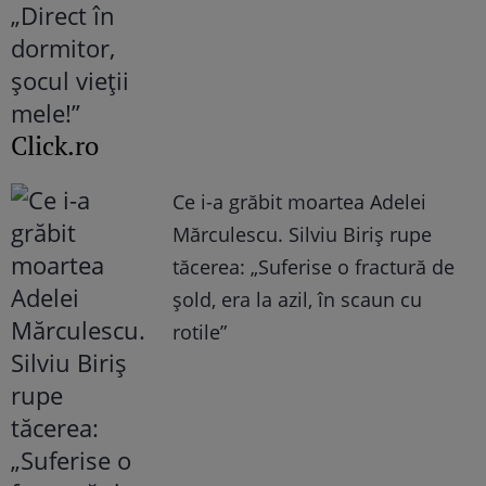
Click.ro
Ce i-a grăbit moartea Adelei
Mărculescu. Silviu Biriș rupe
tăcerea: „Suferise o fractură de
șold, era la azil, în scaun cu
rotile”