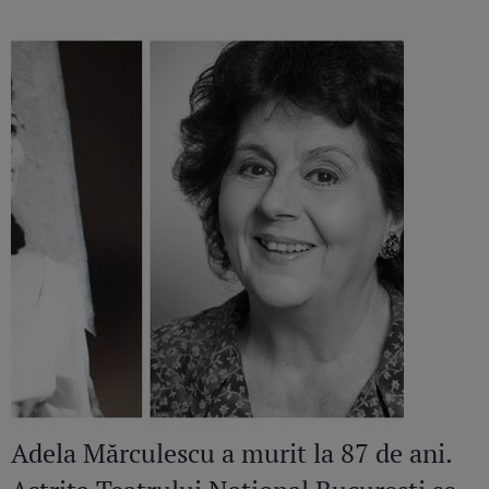
Adela Mărculescu a murit la 87 de ani.