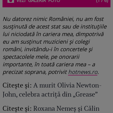
VEZI
GALERIA
FOTO
(1 / 6)
Nu datorez nimic României, nu am fost
susținută de acest stat sau de instituțiile
lui niciodată în cariera mea, dimpotrivă
eu am susținut muzicieni și colegi
români, invitându-i în concertele și
spectacolele mele, pe onorarii
importante, în toată cariera mea – a
precizat soprana, potrivit
hotnews.ro
.
Citeşte şi:
A murit Olivia Newton-
John, celebra actriță din „Grease”
Citeşte şi:
Roxana Nemeș și Călin