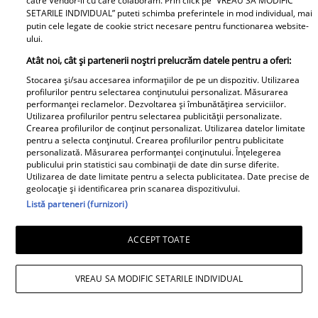
care “Insula iubirii” a
catre Vendor-ii cu care colaboram. Prin click pe “VREAU SA MODIFIC
liceu a intrat fiul genial
SETARILE INDIVIDUAL” puteti schimba preferintele in mod individual, mai
fost mutată în
putin cele legate de cookie strict necesare pentru functionarea website-
al Luminiței Anghel și
septembrie. Fanii sunt
ului.
ce note a luat la
revoltați, dar nu știau
Atât noi, cât și partenerii noștri prelucrăm datele pentru a oferi:
Evaluarea Națională. Ce
acest detaliu
Stocarea și/sau accesarea informațiilor de pe un dispozitiv. Utilizarea
a povestit solista acum
profilurilor pentru selectarea conținutului personalizat. Măsurarea
a stârnit un val de
performanței reclamelor. Dezvoltarea și îmbunătățirea serviciilor.
Utilizarea profilurilor pentru selectarea publicității personalizate.
reacții “Primul pe lista
Crearea profilurilor de conținut personalizat. Utilizarea datelor limitate
Adrian Rus „Sinner” a
lui de…”
pentru a selecta conținutul. Crearea profilurilor pentru publicitate
murit. Ultimul mesaj al
personalizată. Măsurarea performanței conținutului. Înțelegerea
Cine este eroul Mihail
publicului prin statistici sau combinații de date din surse diferite.
fostei iubite după
Soare, salvatorul lui
Utilizarea de date limitate pentru a selecta publicitatea. Date precise de
tragedia de la Brno
Alexandru, micuțul de 5
geolocație și identificarea prin scanarea dispozitivului.
Listă parteneri (furnizori)
frânge inimi
ani dispărut 3 zile în
pădure. Ce spune
Viva.ro
ACCEPT TOATE
despre copiii lui
VREAU SA MODIFIC SETARILE INDIVIDUAL