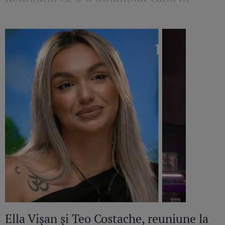
platou a apărut iubita fostului
concurent
Ella Vișan și Teo Costache, reuniune la