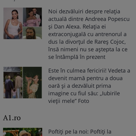
Noi dezvăluiri despre relația
actuală dintre Andreea Popescu
și Dan Alexa. Relația ei
extraconjugală cu antrenorul a
dus la divorțul de Rareș Cojoc,
însă nimeni nu se aștepta la ce
se întâmplă în prezent
Este în culmea fericirii! Vedeta a
devenit mamă pentru a doua
oară și a dezvăluit prima
imagine cu fiul său: „Iubirile
vieții mele” Foto
A1.ro
Poftiți pe la noi: Poftiți la