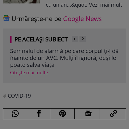
cu un an...&quot; Vezi mai mult
Urmărește-ne pe
Google News
PE ACELAȘI SUBIECT
Semnalul de alarmă pe care corpul ți-l dă
Ali
înainte de un AVC. Mulți îl ignoră, deși le
cole
poate salva viața
cli
Citește mai multe
Cite
COVID-19