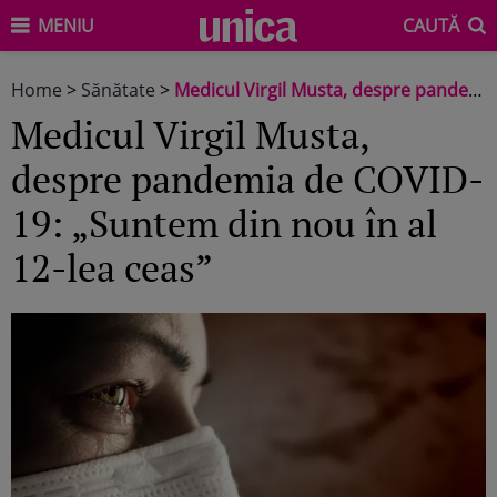
MENIU
CAUTĂ
Home
>
Sănătate
>
Medicul Virgil Musta, despre pandemia de COVID-19: „Suntem din nou în al 12-lea ceas”
Medicul Virgil Musta,
despre pandemia de COVID-
19: „Suntem din nou în al
12-lea ceas”