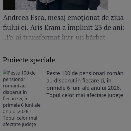
Andreea Esca, mesaj emoționat de ziua
fiului ei. Aris Eram a împlinit 23 de ani:
„Te-ai transformat într-un bărbat
șarmant și înțelept”
Proiecte speciale
Peste 100 de pensionari români
au dispărut în fiecare zi, în
primele 6 luni ale anului 2026.
Topul celor mai afectate județe