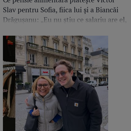
Slav pentru Sofia, fiica lui și a Biancăi
Drăgușanu: „Eu nu știu ce salariu are el,
dar cred că ar putea să facă mai mult
pentru copilul lui”