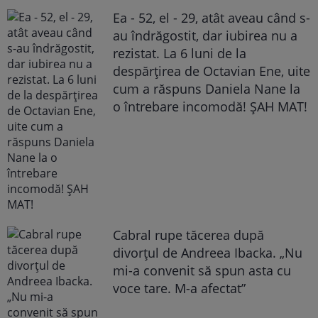
Ea - 52, el - 29, atât aveau când s-
au îndrăgostit, dar iubirea nu a
rezistat. La 6 luni de la
despărțirea de Octavian Ene, uite
cum a răspuns Daniela Nane la
o întrebare incomodă! ȘAH MAT!
Cabral rupe tăcerea după
divorțul de Andreea Ibacka. „Nu
mi-a convenit să spun asta cu
voce tare. M-a afectat”