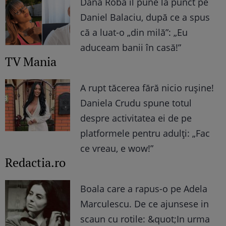
Dana Roba îl pune la punct pe
Daniel Balaciu, după ce a spus
că a luat-o „din milă”: „Eu
aduceam banii în casă!”
TV Mania
A rupt tăcerea fără nicio rușine!
Daniela Crudu spune totul
despre activitatea ei de pe
platformele pentru adulți: „Fac
ce vreau, e wow!”
Redactia.ro
Boala care a rapus-o pe Adela
Marculescu. De ce ajunsese in
scaun cu rotile: &quot;In urma