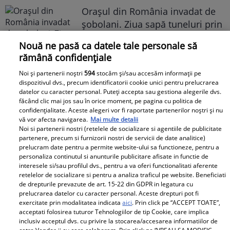
Oraşul din România invadat de
şobolani. Ziua sapă tuneluri prin
pereţii blocurilor: "Zici că eşti în
Nouă ne pasă ca datele tale personale să
India"
rămână confidențiale
Noi și partenerii noștri
594
stocăm și/sau accesăm informații pe
dispozitivul dvs., precum identificatorii cookie unici pentru prelucrarea
datelor cu caracter personal. Puteți accepta sau gestiona alegerile dvs.
făcând clic mai jos sau în orice moment, pe pagina cu politica de
Libertatea pentru Femei
confidențialitate. Aceste alegeri vor fi raportate partenerilor noștri și nu
vă vor afecta navigarea.
Mai multe detalii
Noi si partenerii nostri (retelele de socializare si agentiile de publicitate
partenere, precum si furnizorii nostri de servicii de date analitice)
prelucram date pentru a permite website-ului sa functioneze, pentru a
personaliza continutul si anunturile publicitare afisate in functie de
interesele si/sau profilul dvs., pentru a va oferi functionalitati aferente
retelelor de socializare si pentru a analiza traficul pe website. Beneficiati
de drepturile prevazute de art. 15-22 din GDPR in legatura cu
prelucrarea datelor cu caracter personal. Aceste drepturi pot fi
exercitate prin modalitatea indicata
aici
. Prin click pe “ACCEPT TOATE”,
Acum s-a aflat!
acceptati folosirea tuturor Tehnologiilor de tip Cookie, care implica
Adevăratul motiv pentru
inclusiv acceptul dvs. cu privire la stocarea/accesarea informatiilor de
Felicitări, Filip! La ce