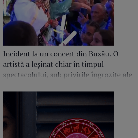
Incident la un concert din Buzău. O
artistă a leșinat chiar în timpul
spectacolului, sub privirile îngrozite ale
Mirelei Vaida