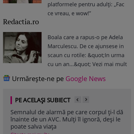
platformele pentru adulți: „Fac
ce vreau, e wow!”
Redactia.ro
Boala care a rapus-o pe Adela
Marculescu. De ce ajunsese in
scaun cu rotile: &quot;In urma
cu un an...&quot; Vezi mai mult
Urmărește-ne pe
Google News
PE ACELAȘI SUBIECT
Semnalul de alarmă pe care corpul ți-l dă
Ali
înainte de un AVC. Mulți îl ignoră, deși le
cole
poate salva viața
cli