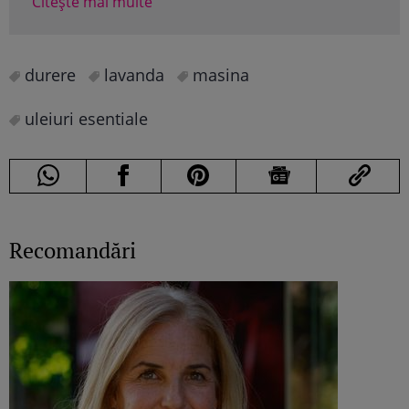
Citește mai multe
Cite
durere
lavanda
masina
uleiuri esentiale
Recomandări