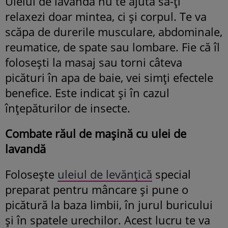
Uleiul de lavandă nu te ajută să-ți
relaxezi doar mintea, ci și corpul. Te va
scăpa de durerile musculare, abdominale,
reumatice, de spate sau lombare. Fie că îl
folosești la masaj sau torni câteva
picături în apa de baie, vei simți efectele
benefice. Este indicat și în cazul
înțepăturilor de insecte.
Combate răul de mașină cu ulei de
lavandă
Folosește
uleiul de levănțică
special
preparat pentru mâncare și pune o
picătură la baza limbii, în jurul buricului
și în spatele urechilor.
Acest lucru te va