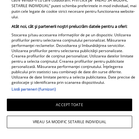
catre Vendor-ii cu care colaboram. Prin click pe “VREAU SA MODIFIC
SETARILE INDIVIDUAL” puteti schimba preferintele in mod individual, mai
putin cele legate de cookie strict necesare pentru functionarea website-
ului.
Atât noi, cât și partenerii noștri prelucrăm datele pentru a oferi:
Stocarea și/sau accesarea informațiilor de pe un dispozitiv. Utilizarea
profilurilor pentru selectarea conținutului personalizat. Măsurarea
performanței reclamelor. Dezvoltarea și îmbunătățirea serviciilor.
Andreea Marin, ipostază rară. Vedeta se
Utilizarea profilurilor pentru selectarea publicității personalizate.
Crearea profilurilor de conținut personalizat. Utilizarea datelor limitate
antrenează acasă și arată spectaculos la
pentru a selecta conținutul. Crearea profilurilor pentru publicitate
personalizată. Măsurarea performanței conținutului. Înțelegerea
51 de ani
publicului prin statistici sau combinații de date din surse diferite.
Utilizarea de date limitate pentru a selecta publicitatea. Date precise de
geolocație și identificarea prin scanarea dispozitivului.
Listă parteneri (furnizori)
ACCEPT TOATE
VREAU SA MODIFIC SETARILE INDIVIDUAL