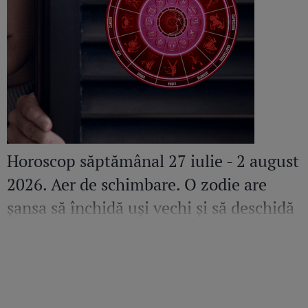
Horoscop săptămânal 27 iulie - 2 august
2026. Aer de schimbare. O zodie are
șansa să închidă uși vechi și să deschidă
altele pline de promisiuni