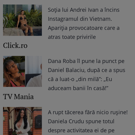
Soția lui Andrei Ivan a încins
Instagramul din Vietnam.
Apariția provocatoare care a
atras toate privirile
Click.ro
Dana Roba îl pune la punct pe
Daniel Balaciu, după ce a spus
că a luat-o „din milă”: „Eu
aduceam banii în casă!”
TV Mania
A rupt tăcerea fără nicio rușine!
Daniela Crudu spune totul
despre activitatea ei de pe