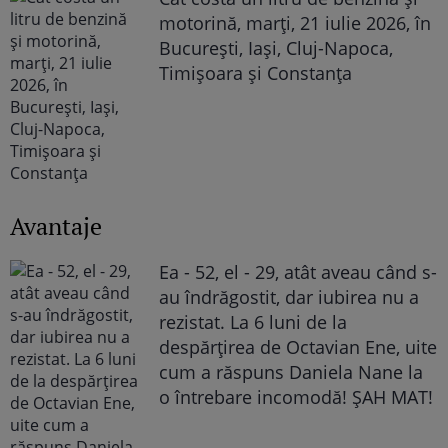
motorină, marți, 21 iulie 2026, în
București, Iași, Cluj-Napoca,
Timișoara și Constanța
Avantaje
Ea - 52, el - 29, atât aveau când s-
au îndrăgostit, dar iubirea nu a
rezistat. La 6 luni de la
despărțirea de Octavian Ene, uite
cum a răspuns Daniela Nane la
o întrebare incomodă! ȘAH MAT!