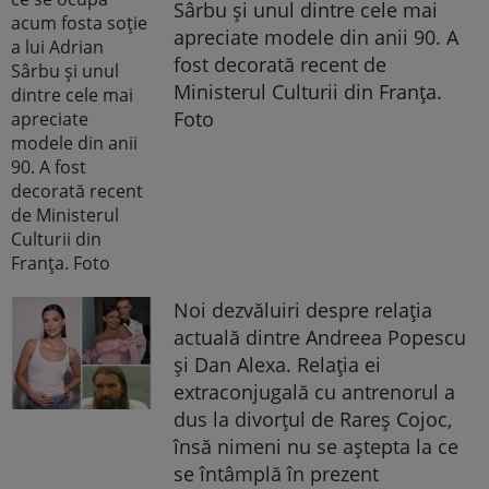
Sârbu și unul dintre cele mai
apreciate modele din anii 90. A
fost decorată recent de
Ministerul Culturii din Franța.
Foto
Noi dezvăluiri despre relația
actuală dintre Andreea Popescu
și Dan Alexa. Relația ei
extraconjugală cu antrenorul a
dus la divorțul de Rareș Cojoc,
însă nimeni nu se aștepta la ce
se întâmplă în prezent