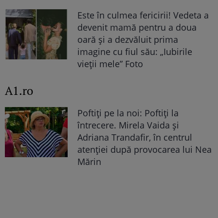
Este în culmea fericirii! Vedeta a
devenit mamă pentru a doua
oară și a dezvăluit prima
imagine cu fiul său: „Iubirile
vieții mele” Foto
A1.ro
Poftiți pe la noi: Poftiți la
întrecere. Mirela Vaida și
Adriana Trandafir, în centrul
atenției după provocarea lui Nea
Mărin