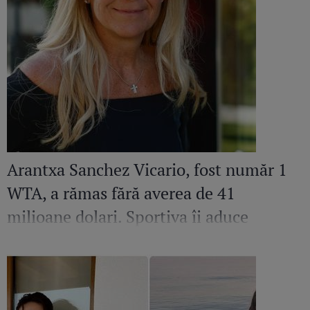
Arantxa Sanchez Vicario, fost număr 1
WTA, a rămas fără averea de 41
milioane dolari. Sportiva îi aduce
acuzații grave fostului soț