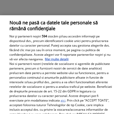
Nouă ne pasă ca datele tale personale să
rămână confidențiale
Noi și partenerii noștri
594
stocăm și/sau accesăm informații pe
dispozitivul dvs., precum identificatorii cookie unici pentru prelucrarea
datelor cu caracter personal. Puteți accepta sau gestiona alegerile dvs.
făcând clic mai jos sau în orice moment, pe pagina cu politica de
confidențialitate. Aceste alegeri vor fi raportate partenerilor noștri și nu
vă vor afecta navigarea.
Mai multe detalii
Noi si partenerii nostri (retelele de socializare si agentiile de publicitate
partenere, precum si furnizorii nostri de servicii de date analitice)
prelucram date pentru a permite website-ului sa functioneze, pentru a
personaliza continutul si anunturile publicitare afisate in functie de
interesele si/sau profilul dvs., pentru a va oferi functionalitati aferente
retelelor de socializare si pentru a analiza traficul pe website. Beneficiati
de drepturile prevazute de art. 15-22 din GDPR in legatura cu
prelucrarea datelor cu caracter personal. Aceste drepturi pot fi
exercitate prin modalitatea indicata
aici
. Prin click pe “ACCEPT TOATE”,
acceptati folosirea tuturor Tehnologiilor de tip Cookie, care implica
inclusiv acceptul dvs. cu privire la stocarea/accesarea informatiilor de