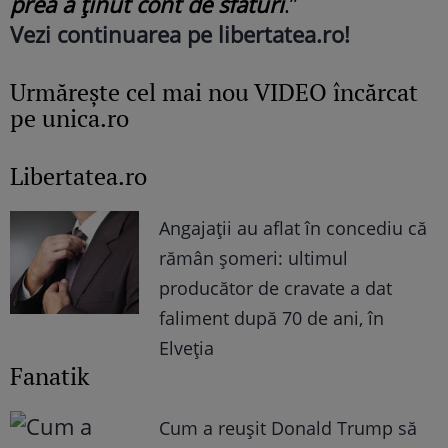
prea a ţinut cont de sfaturi
.”
Vezi continuarea pe libertatea.ro!
Urmăreşte cel mai nou VIDEO încărcat
pe unica.ro
Libertatea.ro
Angajații au aflat în concediu că
rămân șomeri: ultimul
producător de cravate a dat
faliment după 70 de ani, în
Elveția
Fanatik
Cum a reușit Donald Trump să