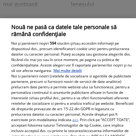
mai gustoasă
leneșului
Baby
Nouă ne pasă ca datele tale personale să
rămână confidențiale
Noi și partenerii noștri
594
stocăm și/sau accesăm informații pe
dispozitivul dvs., precum identificatorii cookie unici pentru prelucrarea
datelor cu caracter personal. Puteți accepta sau gestiona alegerile dvs.
făcând clic mai jos sau în orice moment, pe pagina cu politica de
confidențialitate. Aceste alegeri vor fi raportate partenerilor noștri și nu
vă vor afecta navigarea.
Mai multe detalii
Noi si partenerii nostri (retelele de socializare si agentiile de publicitate
Topul alimentelor din
Soțul Laurei Cosoi,
partenere, precum si furnizorii nostri de servicii de date analitice)
supermarket
Cosmin Curticăpean, a
prelucram date pentru a permite website-ului sa functioneze, pentru a
personaliza continutul si anunturile publicitare afisate in functie de
periculoase pentru
făcut cel mai așteptat
interesele si/sau profilul dvs., pentru a va oferi functionalitati aferente
copii. Atenționarea
anunț - a spus sexul
retelelor de socializare si pentru a analiza traficul pe website. Beneficiati
de drepturile prevazute de art. 15-22 din GDPR in legatura cu
nutriționiștilor
celui de-al 5-lea copil!!
prelucrarea datelor cu caracter personal. Aceste drepturi pot fi
După 4 fetițe urmează...
exercitate prin modalitatea indicata
aici
. Prin click pe “ACCEPT TOATE”,
Ce frumoooos!
acceptati folosirea tuturor Tehnologiilor de tip Cookie, care implica
inclusiv acceptul dvs. cu privire la stocarea/accesarea informatiilor de