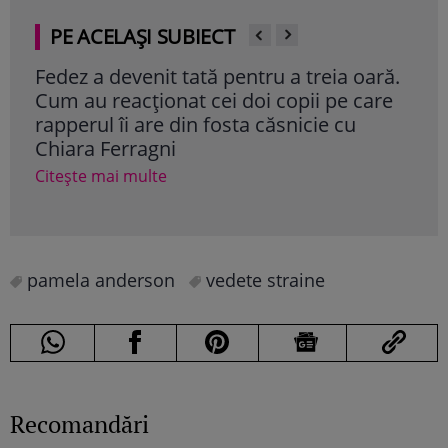
PE ACELAȘI SUBIECT
ră.
Brenda Fricker, „Doamna cu porumbeii”
Mag
re
din „Singur acasă 2”, a murit la 81 de ani
soțu
sec
Citește mai multe
Cite
pamela anderson
vedete straine
Recomandări