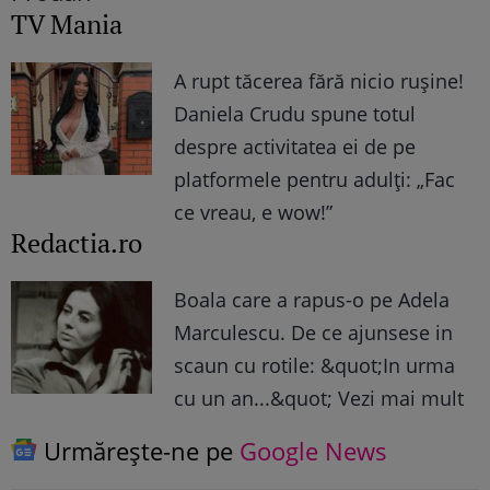
TV Mania
A rupt tăcerea fără nicio rușine!
Daniela Crudu spune totul
despre activitatea ei de pe
platformele pentru adulți: „Fac
ce vreau, e wow!”
Redactia.ro
Boala care a rapus-o pe Adela
Marculescu. De ce ajunsese in
scaun cu rotile: &quot;In urma
cu un an...&quot; Vezi mai mult
Urmărește-ne pe
Google News