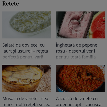
Retete
Salată de dovlecei cu
Înghețată de pepene
iaurt și usturoi – rețeta
roșu - desertul verii
perfectă pentru vară
pentru toată familia
Musaca de vinete - cea
Zacuscă de vinete cu
mai simplă rețetă și cea
ardei necopt – zacusca