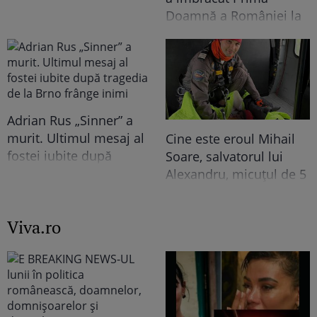
trăit în vila de la
Doamnă a României la
Izvorani. Ce nu s-a văzut
întâlnirea cu președinta
niciodată la TV: ”Eu am
Indiei la București.
cunoscut o altă latură a
Niciodată nu a fost atât
relației lor. În casă era o
de îndrăzneață!
atmosferă..."
Imaginile momentului
Adrian Rus „Sinner” a
murit. Ultimul mesaj al
Cine este eroul Mihail
fostei iubite după
Soare, salvatorul lui
tragedia de la Brno
Alexandru, micuțul de 5
frânge inimi
ani dispărut 3 zile în
pădure. Ce spune
Viva.ro
despre copiii lui