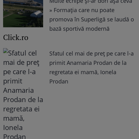
Multe echipe și-ar dori așa ceva
» Formația care nu poate
promova în Superligă se laudă o
bază sportivă modernă
Click.ro
Sfatul cel mai de preț pe care l-a
primit Anamaria Prodan de la
regretata ei mamă, Ionela
Prodan