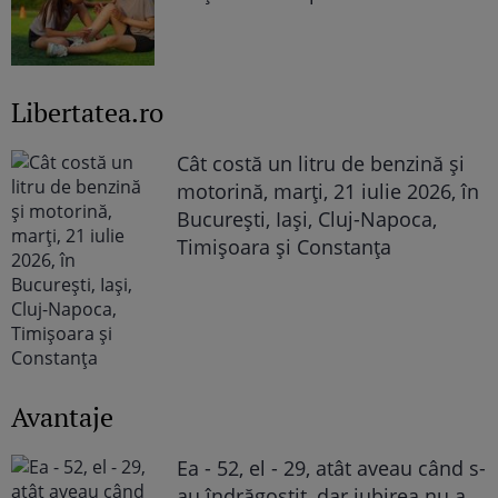
Libertatea.ro
Cât costă un litru de benzină și
motorină, marți, 21 iulie 2026, în
București, Iași, Cluj-Napoca,
Timișoara și Constanța
Avantaje
Ea - 52, el - 29, atât aveau când s-
au îndrăgostit, dar iubirea nu a