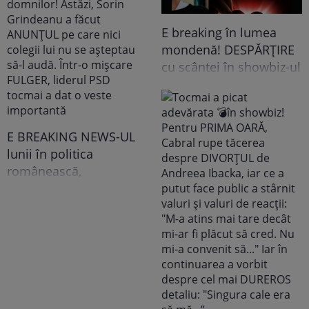
E breaking în lumea
mondenă! DESPĂRȚIRE
cu scântei în showbiz-ul
românesc! Îndrăgita
noastră vedetă a
recunoscut TOT, dar
tooot: „Mă abțin să nu-i
E BREAKING NEWS-UL
scriu. Am făcut
lunii în politica
scandal!” Ce s-a
românească,
întâmplat e...
doamnelor,
domnișoarelor și
domnilor! Astăzi, Sorin
Grindeanu a făcut
ANUNȚUL pe care nici
colegii lui nu se
așteptau să-l audă. Într-
o mișcare FULGER,