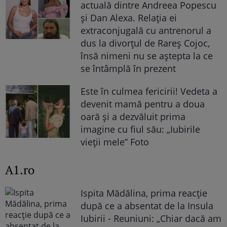
actuală dintre Andreea Popescu
și Dan Alexa. Relația ei
extraconjugală cu antrenorul a
dus la divorțul de Rareș Cojoc,
însă nimeni nu se aștepta la ce
se întâmplă în prezent
Este în culmea fericirii! Vedeta a
devenit mamă pentru a doua
oară și a dezvăluit prima
imagine cu fiul său: „Iubirile
vieții mele” Foto
A1.ro
Ispita Mădălina, prima reacție
după ce a absentat de la Insula
Iubirii - Reuniuni: „Chiar dacă am