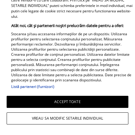
catre Vendor-ii cu care colaboram. Prin click pe “VREAU SA MODIFIC
SETARILE INDIVIDUAL” puteti schimba preferintele in mod individual, mai
Lucruri esențiale pentru
Dr. Mihai Craiu:
putin cele legate de cookie strict necesare pentru functionarea website-
ului.
un start bun în
Manevrele esențiale de
dezvoltarea copiilor
prim ajutor în cazul în
Atât noi, cât și partenerii noștri prelucrăm datele pentru a oferi:
care copilul se îneacă
Stocarea și/sau accesarea informațiilor de pe un dispozitiv. Utilizarea
profilurilor pentru selectarea conținutului personalizat. Măsurarea
performanței reclamelor. Dezvoltarea și îmbunătățirea serviciilor.
Diva Hair
Utilizarea profilurilor pentru selectarea publicității personalizate.
Crearea profilurilor de conținut personalizat. Utilizarea datelor limitate
pentru a selecta conținutul. Crearea profilurilor pentru publicitate
personalizată. Măsurarea performanței conținutului. Înțelegerea
publicului prin statistici sau combinații de date din surse diferite.
Utilizarea de date limitate pentru a selecta publicitatea. Date precise de
geolocație și identificarea prin scanarea dispozitivului.
Listă parteneri (furnizori)
Cine au fost părinții lui
Clipe extrem de grele
ACCEPT TOATE
Nicușor Dan. Cu mama
pentru Angela Similea.
contabilă și tatăl
A rămas fără una dintre
VREAU SA MODIFIC SETARILE INDIVIDUAL
muncitor, primarul
cele mai dragi persoane
capitalei a dus o viață
din viața ei