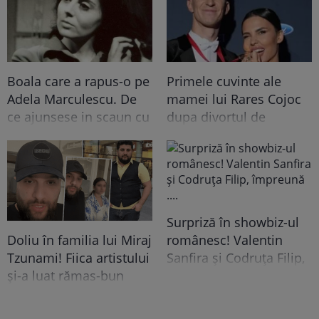
la iveală și ACEST
AMĂNUNT ce i-a lăsat
pe mulți fără replică:
"M-am lămurit"
Boala care a rapus-o pe
Primele cuvinte ale
Adela Marculescu. De
mamei lui Rares Cojoc
ce ajunsese in scaun cu
dupa divortul de
rotile: &quot;In urma cu
Andreea Popescu. Ce i-a
un an...&quot; Vezi mai
comentat public fostei
mult
nurori
Surpriză în showbiz-ul
românesc! Valentin
Doliu în familia lui Miraj
Sanfira și Codruța Filip,
Tzunami! Fiica artistului
împreună ....
și-a luat rămas-bun
printr-un mesaj dureros