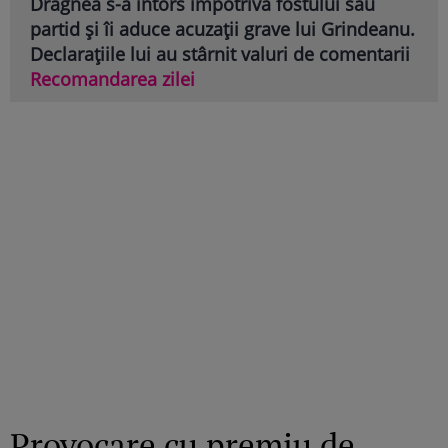
Dragnea s-a întors împotriva fostului său
partid și îi aduce acuzații grave lui Grindeanu.
Declarațiile lui au stârnit valuri de comentarii
Recomandarea zilei
Provocare cu premiu de