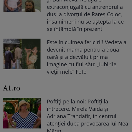
extraconjugală cu antrenorul a
dus la divorțul de Rareș Cojoc,
însă nimeni nu se aștepta la ce
se întâmplă în prezent
Este în culmea fericirii! Vedeta a
devenit mamă pentru a doua
oară și a dezvăluit prima
imagine cu fiul său: „Iubirile
vieții mele” Foto
A1.ro
Poftiți pe la noi: Poftiți la
întrecere. Mirela Vaida și
Adriana Trandafir, în centrul
atenției după provocarea lui Nea
Mărin