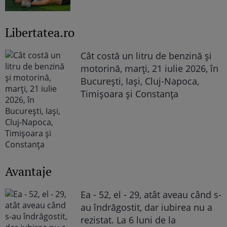
Libertatea.ro
Cât costă un litru de benzină și
motorină, marți, 21 iulie 2026, în
București, Iași, Cluj-Napoca,
Timișoara și Constanța
Avantaje
Ea - 52, el - 29, atât aveau când s-
au îndrăgostit, dar iubirea nu a
rezistat. La 6 luni de la