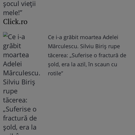
Click.ro
Ce i-a grăbit moartea Adelei
Mărculescu. Silviu Biriș rupe
tăcerea: „Suferise o fractură de
șold, era la azil, în scaun cu
rotile”