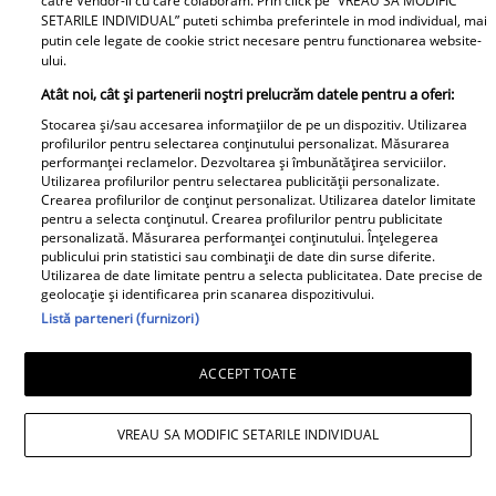
catre Vendor-ii cu care colaboram. Prin click pe “VREAU SA MODIFIC
SETARILE INDIVIDUAL” puteti schimba preferintele in mod individual, mai
putin cele legate de cookie strict necesare pentru functionarea website-
ului.
Atât noi, cât și partenerii noștri prelucrăm datele pentru a oferi:
Libertatea pentru Femei
Stocarea și/sau accesarea informațiilor de pe un dispozitiv. Utilizarea
profilurilor pentru selectarea conținutului personalizat. Măsurarea
performanței reclamelor. Dezvoltarea și îmbunătățirea serviciilor.
Utilizarea profilurilor pentru selectarea publicității personalizate.
Crearea profilurilor de conținut personalizat. Utilizarea datelor limitate
pentru a selecta conținutul. Crearea profilurilor pentru publicitate
personalizată. Măsurarea performanței conținutului. Înțelegerea
publicului prin statistici sau combinații de date din surse diferite.
Utilizarea de date limitate pentru a selecta publicitatea. Date precise de
geolocație și identificarea prin scanarea dispozitivului.
Acum s-a aflat!
Listă parteneri (furnizori)
Adevăratul motiv pentru
Felicitări, Filip! La ce
care “Insula iubirii” a
ACCEPT TOATE
liceu a intrat fiul genial
fost mutată în
al Luminiței Anghel și
septembrie. Fanii sunt
VREAU SA MODIFIC SETARILE INDIVIDUAL
ce note a luat la
revoltați, dar nu știau
Evaluarea Națională. Ce
acest detaliu