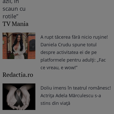
TV Mania
A rupt tăcerea fără nicio rușine!
Daniela Crudu spune totul
despre activitatea ei de pe
platformele pentru adulți: „Fac
ce vreau, e wow!”
Redactia.ro
Doliu imens în teatrul românesc!
Actrița Adela Mărculescu s-a
stins din viață