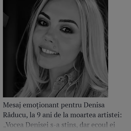
Mesaj emoționant pentru Denisa
Răducu, la 9 ani de la moartea artistei:
„Vocea Denisei s-a stins, dar ecoul ei