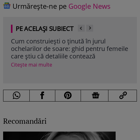
Urmărește-ne pe
Google News
PE ACELAȘI SUBIECT
Cum construiești o ținută în jurul
Nut
ochelarilor de soare: ghid pentru femeile
ul p
care știu că detaliile contează
de 
Citește mai multe
Cite
Recomandări