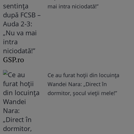
mai intra niciodată!”
GSP.ro
Ce au furat hoții din locuința
Wandei Nara: „Direct în
dormitor, șocul vieții mele!”