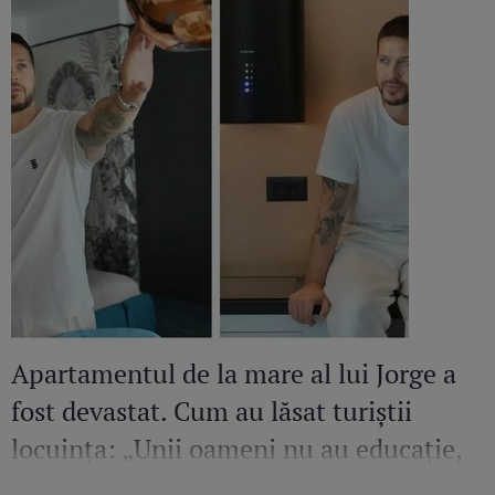
Apartamentul de la mare al lui Jorge a
fost devastat. Cum au lăsat turiștii
locuința: „Unii oameni nu au educație,
bun simț și respect față de nimic”