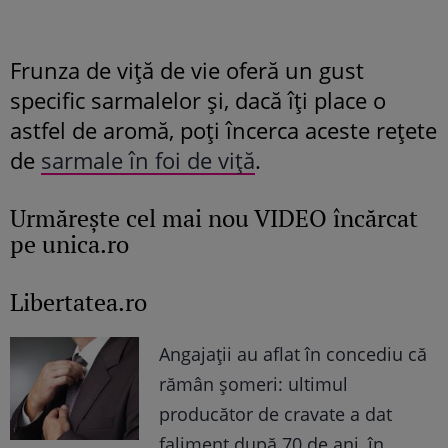
Frunza de viţă de vie oferă un gust
specific sarmalelor şi, dacă îţi place o
astfel de aromă, poţi încerca aceste reţete
de
sarmale în foi de viţă
.
Urmăreşte cel mai nou VIDEO încărcat
pe unica.ro
Libertatea.ro
Angajații au aflat în concediu că
rămân șomeri: ultimul
producător de cravate a dat
faliment după 70 de ani, în