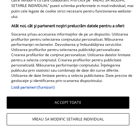
catre Vendor-ii cu care colaboram. Prin click pe “VREAU SA MODIFIC
SETARILE INDIVIDUAL” puteti schimba preferintele in mod individual, mai
putin cele legate de cookie strict necesare pentru functionarea website-
ului.
Salată de dovlecei cu
Înghețată de pepene
Atât noi, cât și partenerii noștri prelucrăm datele pentru a oferi:
iaurt și usturoi – rețeta
roșu - desertul verii
Stocarea și/sau accesarea informațiilor de pe un dispozitiv. Utilizarea
perfectă pentru vară
pentru toată familia
profilurilor pentru selectarea conținutului personalizat. Măsurarea
performanței reclamelor. Dezvoltarea și îmbunătățirea serviciilor.
Utilizarea profilurilor pentru selectarea publicității personalizate.
Crearea profilurilor de conținut personalizat. Utilizarea datelor limitate
pentru a selecta conținutul. Crearea profilurilor pentru publicitate
personalizată. Măsurarea performanței conținutului. Înțelegerea
publicului prin statistici sau combinații de date din surse diferite.
Utilizarea de date limitate pentru a selecta publicitatea. Date precise de
geolocație și identificarea prin scanarea dispozitivului.
Listă parteneri (furnizori)
Musaca de vinete - cea
Zacuscă de vinete cu
mai simplă rețetă și cea
ardei necopt – zacusca
ACCEPT TOATE
mai gustoasă
leneșului
VREAU SA MODIFIC SETARILE INDIVIDUAL
Baby