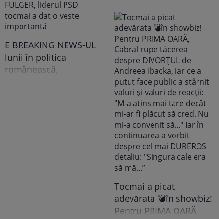
românesc! Îndrăgita
noastră vedetă a
recunoscut TOT, dar
tooot: „Mă abțin să nu-i
E BREAKING NEWS-UL
scriu. Am făcut
lunii în politica
scandal!” Ce s-a
românească,
întâmplat e...
doamnelor,
domnișoarelor și
domnilor! Astăzi, Sorin
Grindeanu a făcut
ANUNȚUL pe care nici
colegii lui nu se
așteptau să-l audă. Într-
o mișcare FULGER,
liderul PSD tocmai a dat
Tocmai a picat
o veste importantă
adevărata 💣în showbiz!
Pentru PRIMA OARĂ,