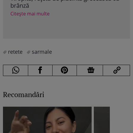
brânză
Cite
Citește mai multe
retete
sarmale
Recomandări