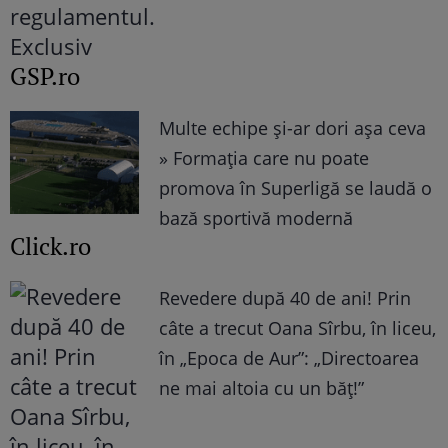
GSP.ro
Multe echipe și-ar dori așa ceva
» Formația care nu poate
promova în Superligă se laudă o
bază sportivă modernă
Click.ro
Revedere după 40 de ani! Prin
câte a trecut Oana Sîrbu, în liceu,
în „Epoca de Aur”: „Directoarea
ne mai altoia cu un băț!”