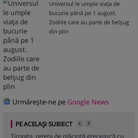
Universul le umple viața de
bucurie până pe 1 august.
Zodiile care au parte de belșug
din plin
Urmărește-ne pe
Google News
PE ACELAȘI SUBIECT
Tiropita, rețeta de plăcintă grecească cu
Orez