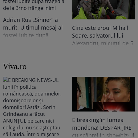
relației lor. În casă era o
de îndrăzneață!
atmosferă..."
Imaginile momentului
Adrian Rus „Sinner” a
murit. Ultimul mesaj al
Cine este eroul Mihail
fostei iubite după
Soare, salvatorul lui
tragedia de la Brno
Alexandru, micuțul de 5
frânge inimi
ani dispărut 3 zile în
pădure. Ce spune
Viva.ro
despre copiii lui
E breaking în lumea
mondenă! DESPĂRȚIRE
cu scântei în showbiz-ul