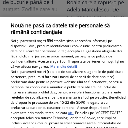
de bucurie până pe 1
Boala care a rapus-o pe
august. Zodiile care au
Adela Marculescu. De
parte de belșug din plin
ce ajunsese in scaun cu
rotile: &quot;In urma cu
Nouă ne pasă ca datele tale personale să
un an...&quot; Vezi mai
rămână confidențiale
mult
Noi și partenerii noștri
594
stocăm și/sau accesăm informații pe
dispozitivul dvs., precum identificatorii cookie unici pentru prelucrarea
datelor cu caracter personal. Puteți accepta sau gestiona alegerile dvs.
făcând clic mai jos sau în orice moment, pe pagina cu politica de
confidențialitate. Aceste alegeri vor fi raportate partenerilor noștri și nu
Primele cuvinte ale
Doliu în familia lui Miraj
vă vor afecta navigarea.
Mai multe detalii
Noi si partenerii nostri (retelele de socializare si agentiile de publicitate
mamei lui Rares Cojoc
Tzunami! Fiica artistului
partenere, precum si furnizorii nostri de servicii de date analitice)
dupa divortul de
și-a luat rămas-bun
prelucram date pentru a permite website-ului sa functioneze, pentru a
Andreea Popescu. Ce i-a
printr-un mesaj dureros
personaliza continutul si anunturile publicitare afisate in functie de
interesele si/sau profilul dvs., pentru a va oferi functionalitati aferente
comentat public fostei
retelelor de socializare si pentru a analiza traficul pe website. Beneficiati
Retete
nurori
de drepturile prevazute de art. 15-22 din GDPR in legatura cu
prelucrarea datelor cu caracter personal. Aceste drepturi pot fi
exercitate prin modalitatea indicata
aici
. Prin click pe “ACCEPT TOATE”,
acceptati folosirea tuturor Tehnologiilor de tip Cookie, care implica
inclusiv acceptul dvs. cu privire la stocarea/accesarea informatiilor de