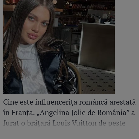
Cine este influencerița româncă arestată
în Franța. „Angelina Jolie de România” a
furat o brățară Louis Vuitton de peste
36.500 de euro