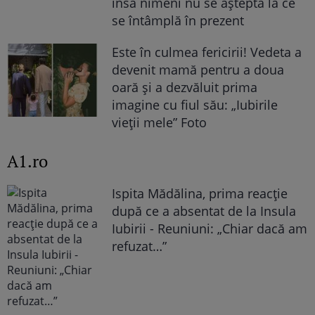
însă nimeni nu se aștepta la ce
se întâmplă în prezent
Este în culmea fericirii! Vedeta a
devenit mamă pentru a doua
oară și a dezvăluit prima
imagine cu fiul său: „Iubirile
vieții mele” Foto
A1.ro
Ispita Mădălina, prima reacție
după ce a absentat de la Insula
Iubirii - Reuniuni: „Chiar dacă am
refuzat…”