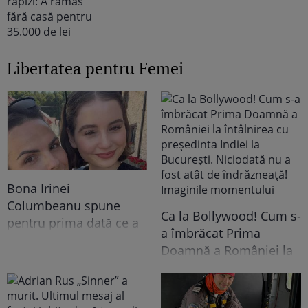
Libertatea pentru Femei
Bona Irinei
Columbeanu spune
Ca la Bollywood! Cum s-
pentru prima dată ce a
a îmbrăcat Prima
trăit în vila de la
Doamnă a României la
Izvorani. Ce nu s-a văzut
întâlnirea cu președinta
niciodată la TV: ”Eu am
Indiei la București.
cunoscut o altă latură a
Niciodată nu a fost atât