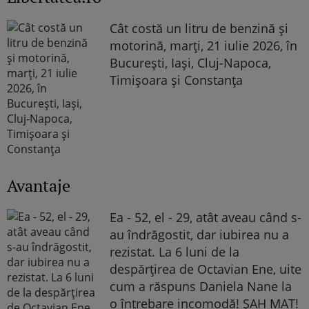
Cât costă un litru de benzină și
motorină, marți, 21 iulie 2026, în
București, Iași, Cluj-Napoca,
Timișoara și Constanța
Avantaje
Ea - 52, el - 29, atât aveau când s-
au îndrăgostit, dar iubirea nu a
rezistat. La 6 luni de la
despărțirea de Octavian Ene, uite
cum a răspuns Daniela Nane la
o întrebare incomodă! ȘAH MAT!