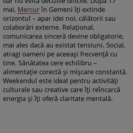
dar nu evita deciziile dificile. După 17
mai,
Mercur
în Gemeni îți extinde
orizontul – apar idei noi, călătorii sau
colaborări externe. Relațional,
comunicarea sinceră devine obligatorie,
mai ales dacă au existat tensiuni. Social,
atragi oameni pe aceeași frecvență cu
tine. Sănătatea cere echilibru –
alimentație corectă și mișcare constantă.
Weekendul este ideal pentru activități
culturale sau creative care îți reîncarcă
energia și îți oferă claritate mentală.