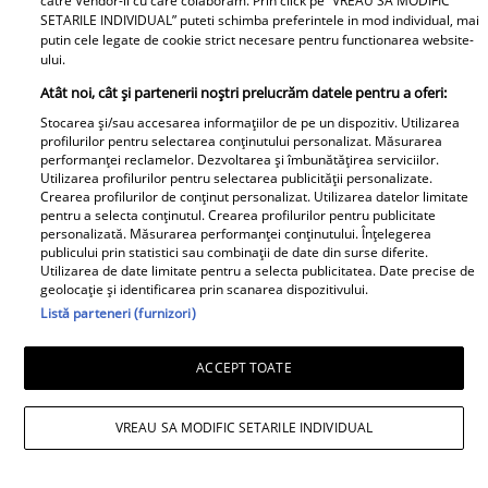
catre Vendor-ii cu care colaboram. Prin click pe “VREAU SA MODIFIC
învățare, expansiune. Jupiter îți amplifică
SETARILE INDIVIDUAL” puteti schimba preferintele in mod individual, mai
nevoia de a ieși din rutină și de a
putin cele legate de cookie strict necesare pentru functionarea website-
ului.
acumula experiențe relevante. Până pe
Atât noi, cât și partenerii noștri prelucrăm datele pentru a oferi:
15 mai, ești orientat spre dezvoltare
Stocarea și/sau accesarea informațiilor de pe un dispozitiv. Utilizarea
personală și conexiuni noi. Luna Nouă în
profilurilor pentru selectarea conținutului personalizat. Măsurarea
performanței reclamelor. Dezvoltarea și îmbunătățirea serviciilor.
Taur din 16 mai mută focusul pe rutină,
Utilizarea profilurilor pentru selectarea publicității personalizate.
Crearea profilurilor de conținut personalizat. Utilizarea datelor limitate
muncă și sănătate – e momentul să îți
pentru a selecta conținutul. Crearea profilurilor pentru publicitate
personalizată. Măsurarea performanței conținutului. Înțelegerea
optimizezi stilul de viață, nu doar să
publicului prin statistici sau combinații de date din surse diferite.
visezi la el. Profesional, energia ta
Utilizarea de date limitate pentru a selecta publicitatea. Date precise de
geolocație și identificarea prin scanarea dispozitivului.
motivează echipa, iar proiectele
Listă parteneri (furnizori)
colaborative avansează. Financiar, ideile
sunt bune, dar trebuie validate
ACCEPT TOATE
pragmatic. Relațional, entuziasmul tău
VREAU SA MODIFIC SETARILE INDIVIDUAL
creează conexiuni rapide, însă ai grijă să
nu promiți mai mult decât poți livra.