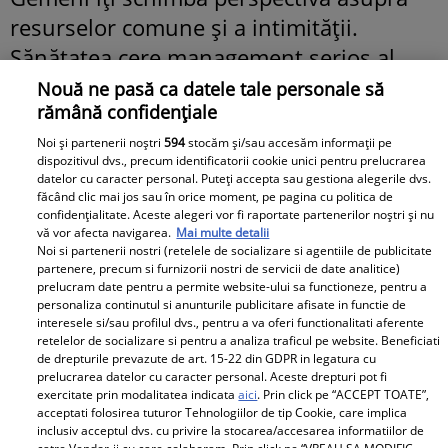
resurselor comune și a intimității.
Sănătatea cere management serios al
stresului – altfel, vei plăti costul.
Nouă ne pasă ca datele tale personale să
rămână confidențiale
Weekendul e pentru introspecție și reset
mental.
Noi și partenerii noștri
594
stocăm și/sau accesăm informații pe
dispozitivul dvs., precum identificatorii cookie unici pentru prelucrarea
datelor cu caracter personal. Puteți accepta sau gestiona alegerile dvs.
Horoscop săptămânal
făcând clic mai jos sau în orice moment, pe pagina cu politica de
confidențialitate. Aceste alegeri vor fi raportate partenerilor noștri și nu
vă vor afecta navigarea.
Mai multe detalii
Săgetător – previziuni
Noi si partenerii nostri (retelele de socializare si agentiile de publicitate
partenere, precum si furnizorii nostri de servicii de date analitice)
pentru perioada 11 – 17 mai
prelucram date pentru a permite website-ului sa functioneze, pentru a
personaliza continutul si anunturile publicitare afisate in functie de
interesele si/sau profilul dvs., pentru a va oferi functionalitati aferente
2026
retelelor de socializare si pentru a analiza traficul pe website. Beneficiati
de drepturile prevazute de art. 15-22 din GDPR in legatura cu
prelucrarea datelor cu caracter personal. Aceste drepturi pot fi
Săgetător, săptămâna aceasta îți
exercitate prin modalitatea indicata
aici
. Prin click pe “ACCEPT TOATE”,
acceptati folosirea tuturor Tehnologiilor de tip Cookie, care implica
reactivează motorul intern: explorare,
inclusiv acceptul dvs. cu privire la stocarea/accesarea informatiilor de