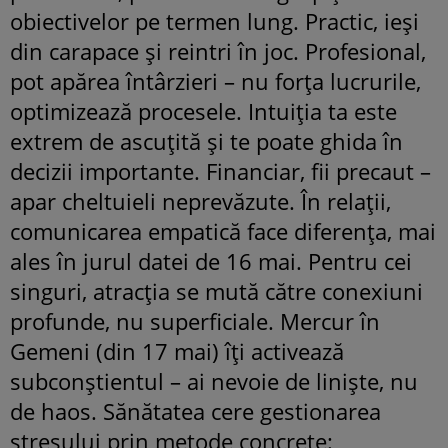
obiectivelor pe termen lung. Practic, ieși
din carapace și reintri în joc. Profesional,
pot apărea întârzieri – nu forța lucrurile,
optimizează procesele. Intuiția ta este
extrem de ascuțită și te poate ghida în
decizii importante. Financiar, fii precaut –
apar cheltuieli neprevăzute. În relații,
comunicarea empatică face diferența, mai
ales în jurul datei de 16 mai. Pentru cei
singuri, atracția se mută către conexiuni
profunde, nu superficiale. Mercur în
Gemeni (din 17 mai) îți activează
subconștientul – ai nevoie de liniște, nu
de haos. Sănătatea cere gestionarea
stresului prin metode concrete: