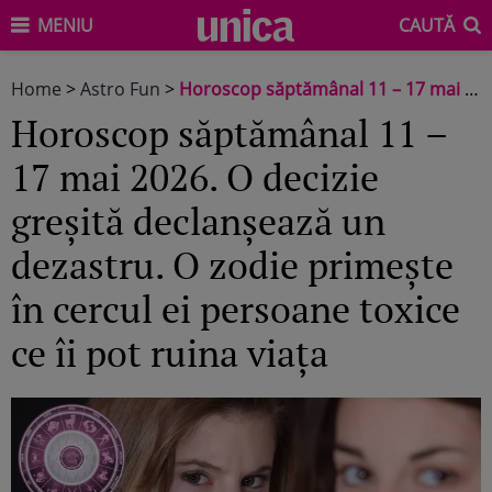
MENIU
CAUTĂ
Home
>
Astro Fun
>
Horoscop săptămânal 11 – 17 mai 2026. O decizie greșită declanșează un dezastru. O zodie primește în cercul ei persoane toxice ce îi pot ruina viața
Horoscop săptămânal 11 –
17 mai 2026. O decizie
greșită declanșează un
dezastru. O zodie primește
în cercul ei persoane toxice
ce îi pot ruina viața