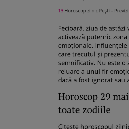
13
Horoscop zilnic Pești – Previz
Fecioară, ziua de astăzi 
activează puternic zona 
emoționale. Influențele 
care trecutul și prezent
semnificativ. Nu este o z
reluare a unui fir emoți
dacă a fost ignorat sau
Horoscop 29 mai
toate zodiile
Citește horoscopul zilnic 