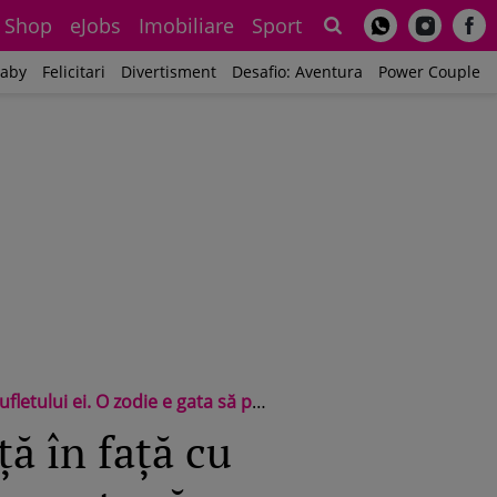
Shop
eJobs
Imobiliare
Sport
Sh
aby
Felicitari
Divertisment
Desafio: Aventura
Power Couple
ta să primească iubirea înapoi în viața sa
ă în față cu