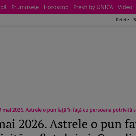
dă
Frumuseţe
Horoscop
Fresh by UNICA
Video
Retete
B
2026. Astrele o pun față în față cu persoana potrivită sufletului ei. O zodie e ga
ai 2026. Astrele o pun faț