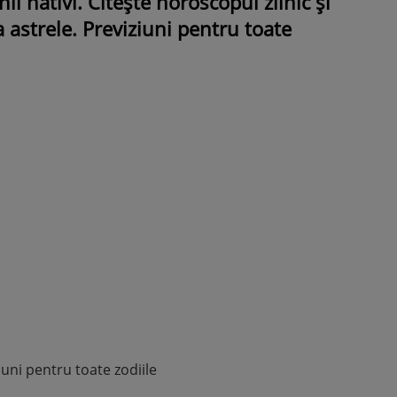
i nativi. Citește horoscopul zilnic și
a astrele. Previziuni pentru toate
ROMÂNEŞTI
VEDETE
Fiica Iuliei Albu și a lui Mihai 
strălucit la banchet. Mikaela a
purtat o rochie creată de cele
mamă și i-a împrumutat panto
Valentino: „M-am simțit ca o
prințesă”
uni pentru toate zodiile