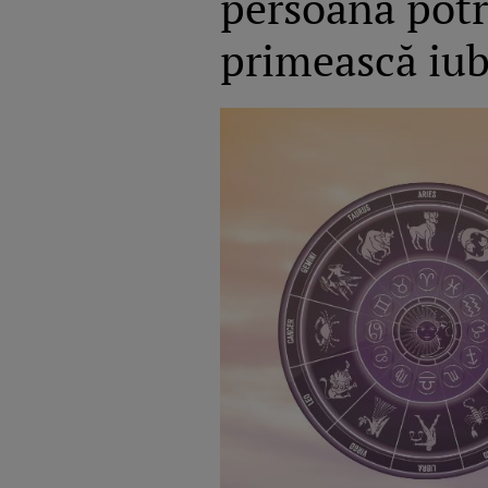
persoana potri
primească iubi