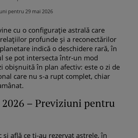
iuni pentru 29 mai 2026
vine cu o configurație astrală care
relațiilor profunde și a reconectărilor
planetare indică o deschidere rară, în
ul se pot intersecta într-un mod
i obișnuită în plan afectiv: este o zi de
onal care nu s-a rupt complet, chiar
 amânat.
 2026 – Previziuni pentru
și află ce ți-au rezervat astrele, în