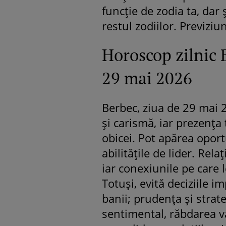
funcție de zodia ta, dar
restul zodiilor. Previziu
Horoscop zilnic 
29 mai 2026
Berbec, ziua de 29 mai 
și carismă, iar prezența
obicei. Pot apărea oport
abilitățile de lider. Rela
iar conexiunile pe care l
Totuși, evită deciziile i
banii; prudența și strateg
sentimental, răbdarea va