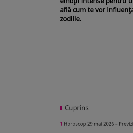
emoții intense pentru uni
află cum te vor influenț
zodiile.
Cuprins
1
Horoscop 29 mai 2026 – Previzi