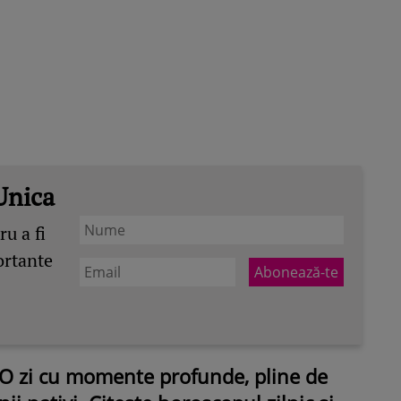
Unica
u a fi
ortante
O zi cu momente profunde, pline de