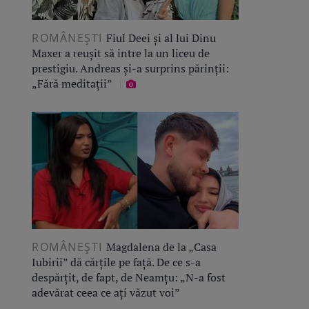
ROMÂNEŞTI
Fiul Deei și al lui Dinu
Maxer a reușit să intre la un liceu de
prestigiu. Andreas și-a surprins părinții:
„Fără meditații”
ROMÂNEŞTI
Magdalena de la „Casa
Iubirii” dă cărțile pe față. De ce s-a
despărțit, de fapt, de Neamțu: „N-a fost
adevărat ceea ce ați văzut voi”