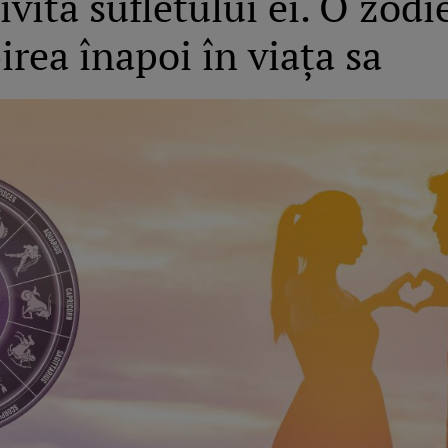
vită sufletului ei. O zodi
rea înapoi în viața sa