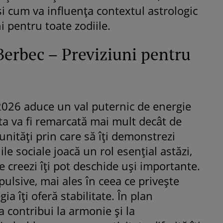
 și cum va influența contextul astrologic
ni pentru toate zodiile.
Berbec – Previziuni pentru
2026 aduce un val puternic de energie
 ta va fi remarcată mai mult decât de
unități prin care să îți demonstrezi
țiile sociale joacă un rol esențial astăzi,
e creezi îți pot deschide uși importante.
mpulsive, mai ales în ceea ce privește
ia îți oferă stabilitate. În plan
 contribui la armonie și la