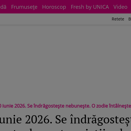
dă
Frumuseţe
Horoscop
Fresh by UNICA
Video
Retete
B
ie 2026. Se îndrăgostește nebunește. O zodie întâlnește dragostea vieții s
unie 2026. Se îndrăgosteș