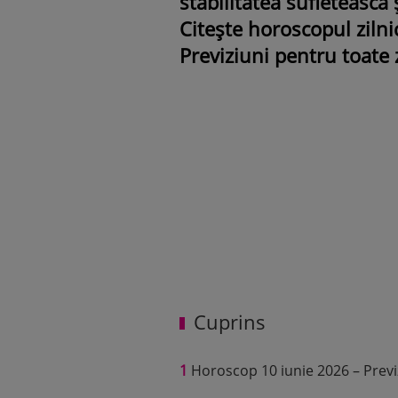
stabilitatea sufletească
Citește horoscopul zilnic
Previziuni pentru toate z
Cuprins
1
Horoscop 10 iunie 2026 – Previz