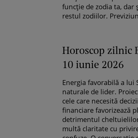
funcție de zodia ta, dar
restul zodiilor. Previziu
Horoscop zilnic 
10 iunie 2026
Energia favorabilă a lui S
naturale de lider. Proie
cele care necesită decizi
financiare favorizează p
detrimentul cheltuielilor
multă claritate cu privi
confuze. O conversație 