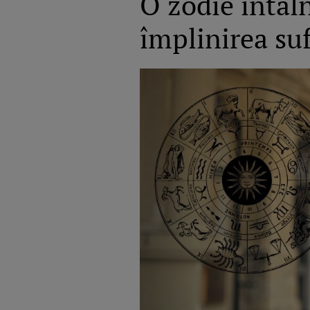
O zodie întâln
împlinirea su