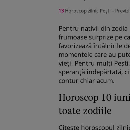
13
Horoscop zilnic Pești – Previz
Pentru nativii din zodia
frumoase surprize pe car
favorizează întâlnirile 
momentele care au pute
vieți. Pentru mulți Peșt
speranță îndepărtată, ci
contur chiar acum.
Horoscop 10 iuni
toate zodiile
Citește horoscopul zilnic 