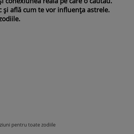
 și conexiunea reală pe care o căutau.
 și află cum te vor influența astrele.
odiile.
ROMÂNEŞTI
VEDETE
Fiica Iuliei Albu și a lui Mihai 
strălucit la banchet. Mikaela a
purtat o rochie creată de cele
mamă și i-a împrumutat panto
Valentino: „M-am simțit ca o
prințesă”
iuni pentru toate zodiile