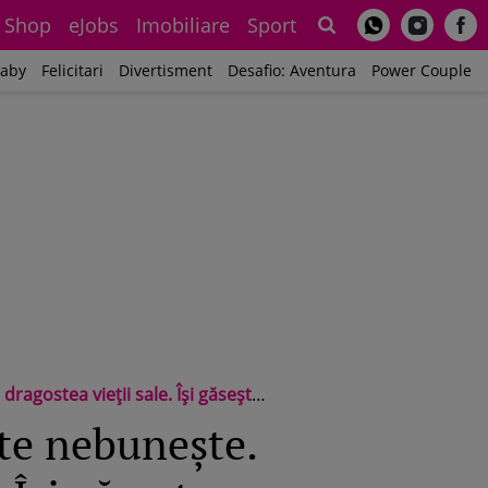
Shop
eJobs
Imobiliare
Sport
Sh
aby
Felicitari
Divertisment
Desafio: Aventura
Power Couple
ale. Își găsește împlinirea sufletească
te nebunește.