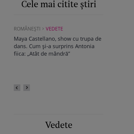
Cele mai citite știri
ROMÂNEŞTI
VEDETE
ROMÂNEŞTI
Albu a
Maya Castellano, show cu trupa de
Ce a găsit D
dans. Cum și-a surprins Antonia
Pop, viitoare
bra
fiica: „Atât de mândră”
vechile relaț
fii
fie calmă” /
Vedete