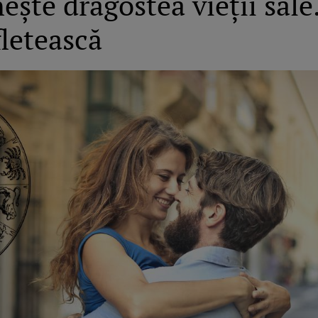
ește dragostea vieții sale.
fletească