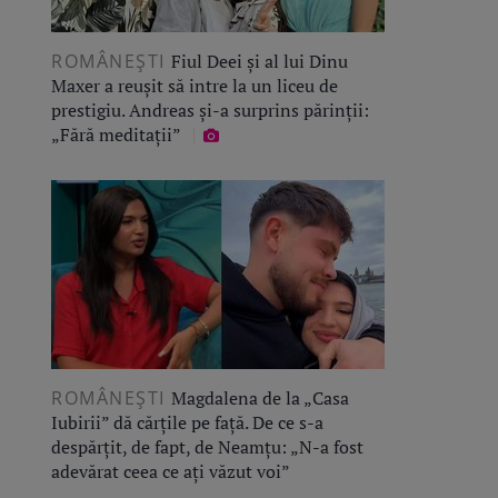
ROMÂNEŞTI
Fiul Deei și al lui Dinu
Maxer a reușit să intre la un liceu de
prestigiu. Andreas și-a surprins părinții:
„Fără meditații”
ROMÂNEŞTI
Magdalena de la „Casa
Iubirii” dă cărțile pe față. De ce s-a
despărțit, de fapt, de Neamțu: „N-a fost
adevărat ceea ce ați văzut voi”