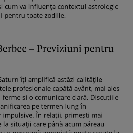
 și cum va influența contextul astrologic
ni pentru toate zodiile.
Berbec – Previziuni pentru
aturn îți amplifică astăzi calitățile
ctele profesionale capătă avânt, mai ales
i ferme și o comunicare clară. Discuțiile
lanificarea pe termen lung în
 impulsive. În relații, primești mai
re la situații care până acum păreau
cu o persoană apropiată poate scoate la