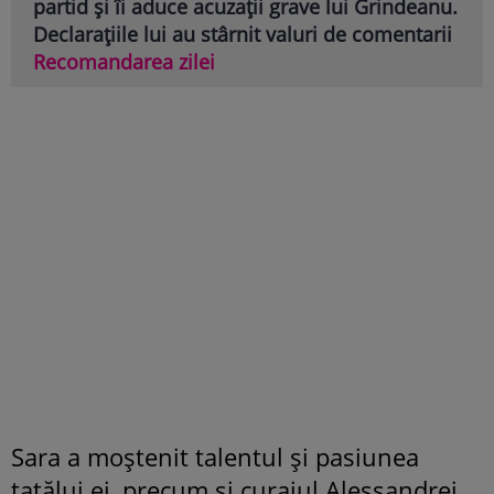
partid și îi aduce acuzații grave lui Grindeanu.
Declarațiile lui au stârnit valuri de comentarii
Recomandarea zilei
Sara a moștenit talentul și pasiunea
tatălui ei, precum și curajul Alessandrei,