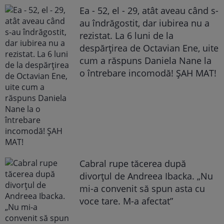
Ea - 52, el - 29, atât aveau când s-
au îndrăgostit, dar iubirea nu a
rezistat. La 6 luni de la
despărțirea de Octavian Ene, uite
cum a răspuns Daniela Nane la
o întrebare incomodă! ȘAH MAT!
Cabral rupe tăcerea după
divorțul de Andreea Ibacka. „Nu
mi-a convenit să spun asta cu
voce tare. M-a afectat”