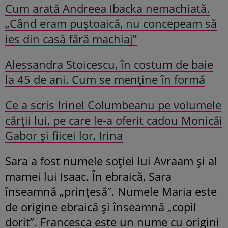
Cum arată Andreea Ibacka nemachiată.
„Când eram puștoaică, nu concepeam să
ies din casă fără machiaj”
Alessandra Stoicescu, în costum de baie
la 45 de ani. Cum se menține în formă
Ce a scris Irinel Columbeanu pe volumele
cărții lui, pe care le-a oferit cadou Monicăi
Gabor și fiicei lor, Irina
Sara a fost numele soției lui Avraam și al
mamei lui Isaac. În ebraică, Sara
înseamnă „prințesă”. Numele Maria este
de origine ebraică și înseamnă „copil
dorit”. Francesca este un nume cu origini