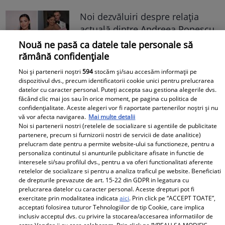
Noi dezvăluiri despre relația
actuală dintre Andreea Popescu
și Dan Alexa. Relația ei
Nouă ne pasă ca datele tale personale să
extraconjugală cu antrenorul a
rămână confidențiale
dus la divorțul de Rareș Cojoc,
Noi și partenerii noștri
594
stocăm și/sau accesăm informații pe
însă nimeni nu se aștepta la ce
dispozitivul dvs., precum identificatorii cookie unici pentru prelucrarea
datelor cu caracter personal. Puteți accepta sau gestiona alegerile dvs.
se întâmplă în prezent
făcând clic mai jos sau în orice moment, pe pagina cu politica de
confidențialitate. Aceste alegeri vor fi raportate partenerilor noștri și nu
Este în culmea fericirii! Vedeta a
vă vor afecta navigarea.
Mai multe detalii
devenit mamă pentru a doua
Noi si partenerii nostri (retelele de socializare si agentiile de publicitate
partenere, precum si furnizorii nostri de servicii de date analitice)
oară și a dezvăluit prima
prelucram date pentru a permite website-ului sa functioneze, pentru a
imagine cu fiul său: „Iubirile
personaliza continutul si anunturile publicitare afisate in functie de
interesele si/sau profilul dvs., pentru a va oferi functionalitati aferente
vieții mele” Foto
retelelor de socializare si pentru a analiza traficul pe website. Beneficiati
de drepturile prevazute de art. 15-22 din GDPR in legatura cu
A1.ro
prelucrarea datelor cu caracter personal. Aceste drepturi pot fi
exercitate prin modalitatea indicata
aici
. Prin click pe “ACCEPT TOATE”,
acceptati folosirea tuturor Tehnologiilor de tip Cookie, care implica
Poftiți pe la noi: Poftiți la
inclusiv acceptul dvs. cu privire la stocarea/accesarea informatiilor de