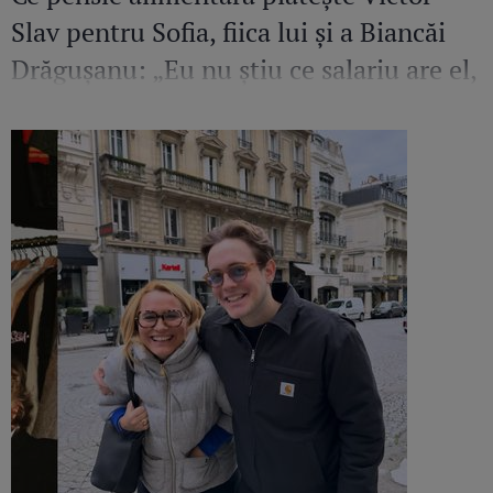
Slav pentru Sofia, fiica lui și a Biancăi
Drăgușanu: „Eu nu știu ce salariu are el,
dar cred că ar putea să facă mai mult
pentru copilul lui”