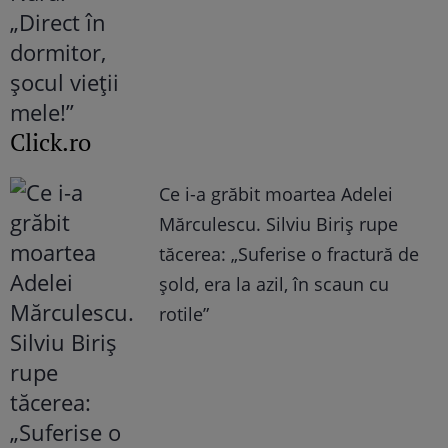
Click.ro
Ce i-a grăbit moartea Adelei
Mărculescu. Silviu Biriș rupe
tăcerea: „Suferise o fractură de
șold, era la azil, în scaun cu
rotile”