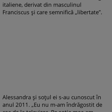
italiene, derivat din masculinul
Franciscus și care semnifică „libertate”.
Alessandra și soțul ei s-au cunoscut în
anul 2011. „Eu nu m-am îndrăgostit de
cea de la televizor. Pe soția mea am