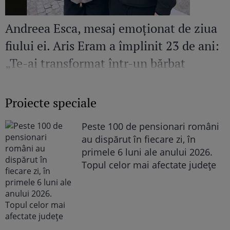
Andreea Esca, mesaj emoționat de ziua
fiului ei. Aris Eram a împlinit 23 de ani:
„Te-ai transformat într-un bărbat
șarmant și înțelept”
Proiecte speciale
Peste 100 de pensionari români
au dispărut în fiecare zi, în
primele 6 luni ale anului 2026.
Topul celor mai afectate județe