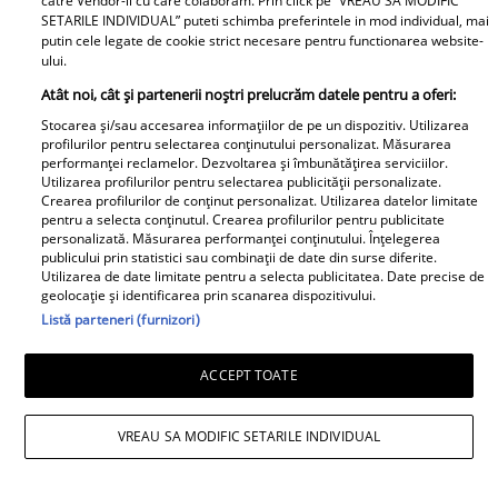
catre Vendor-ii cu care colaboram. Prin click pe “VREAU SA MODIFIC
întrecere. Mirela Vaida și
SETARILE INDIVIDUAL” puteti schimba preferintele in mod individual, mai
Adriana Trandafir, în centrul
putin cele legate de cookie strict necesare pentru functionarea website-
atenției după provocarea lui Nea
ului.
Mărin
Atât noi, cât și partenerii noștri prelucrăm datele pentru a oferi:
Stocarea și/sau accesarea informațiilor de pe un dispozitiv. Utilizarea
profilurilor pentru selectarea conținutului personalizat. Măsurarea
performanței reclamelor. Dezvoltarea și îmbunătățirea serviciilor.
Utilizarea profilurilor pentru selectarea publicității personalizate.
Crearea profilurilor de conținut personalizat. Utilizarea datelor limitate
pentru a selecta conținutul. Crearea profilurilor pentru publicitate
personalizată. Măsurarea performanței conținutului. Înțelegerea
publicului prin statistici sau combinații de date din surse diferite.
Utilizarea de date limitate pentru a selecta publicitatea. Date precise de
geolocație și identificarea prin scanarea dispozitivului.
Listă parteneri (furnizori)
ACCEPT TOATE
VREAU SA MODIFIC SETARILE INDIVIDUAL