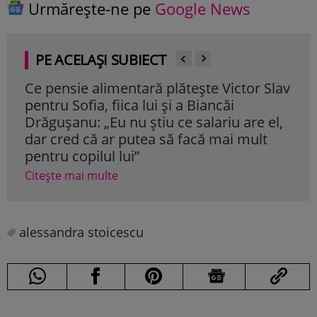
Urmărește-ne pe
Google News
PE ACELAȘI SUBIECT
Ce pensie alimentară plătește Victor Slav
And
pentru Sofia, fiica lui și a Biancăi
fiul
Drăgușanu: „Eu nu știu ce salariu are el,
„Te
dar cred că ar putea să facă mai mult
șar
pentru copilul lui”
Cite
Citește mai multe
alessandra stoicescu