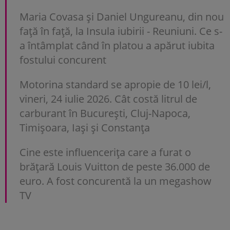
Maria Covasa și Daniel Ungureanu, din nou
față în față, la Insula iubirii - Reuniuni. Ce s-
a întâmplat când în platou a apărut iubita
fostului concurent
Motorina standard se apropie de 10 lei/l,
vineri, 24 iulie 2026. Cât costă litrul de
carburant în București, Cluj-Napoca,
Timișoara, Iași și Constanța
Cine este influencerița care a furat o
brățară Louis Vuitton de peste 36.000 de
euro. A fost concurentă la un megashow
TV