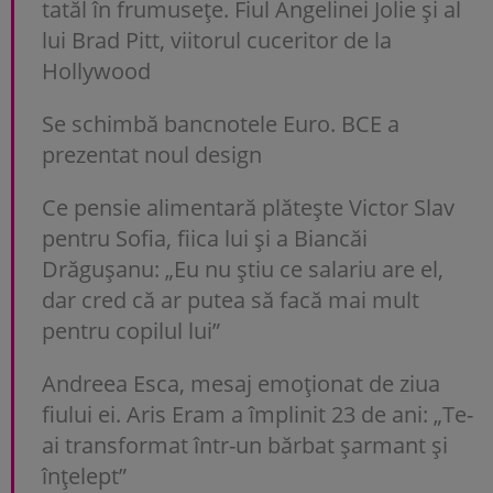
tatăl în frumusețe. Fiul Angelinei Jolie și al
lui Brad Pitt, viitorul cuceritor de la
Hollywood
Se schimbă bancnotele Euro. BCE a
prezentat noul design
Ce pensie alimentară plătește Victor Slav
pentru Sofia, fiica lui și a Biancăi
Drăgușanu: „Eu nu știu ce salariu are el,
dar cred că ar putea să facă mai mult
pentru copilul lui”
Andreea Esca, mesaj emoționat de ziua
fiului ei. Aris Eram a împlinit 23 de ani: „Te-
ai transformat într-un bărbat șarmant și
înțelept”