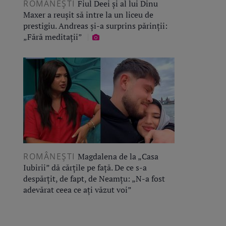
ROMÂNEŞTI
Fiul Deei și al lui Dinu
Maxer a reușit să intre la un liceu de
prestigiu. Andreas și-a surprins părinții:
„Fără meditații”
ROMÂNEŞTI
Magdalena de la „Casa
Iubirii” dă cărțile pe față. De ce s-a
despărțit, de fapt, de Neamțu: „N-a fost
adevărat ceea ce ați văzut voi”