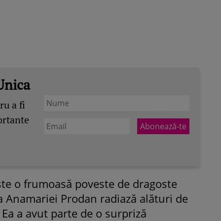
Unica
u a fi
ortante
ște o frumoasă poveste de dragoste
ica Anamariei Prodan radiază alături de
 Ea a avut parte de o surpriză