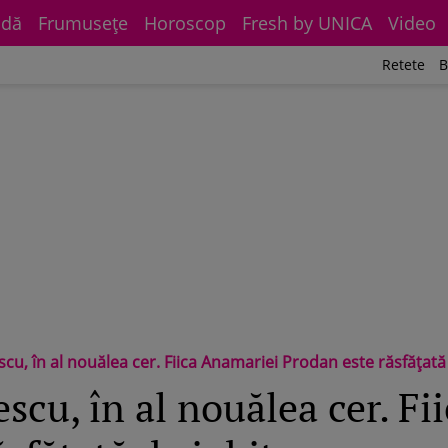
dă
Frumuseţe
Horoscop
Fresh by UNICA
Video
Retete
B
u, în al nouălea cer. Fiica Anamariei Prodan este răsfățată 
scu, în al nouălea cer. Fi