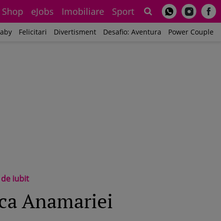
Shop
eJobs
Imobiliare
Sport
Sh
aby
Felicitari
Divertisment
Desafio: Aventura
Power Couple
de iubit
ica Anamariei