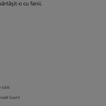
ărtășit-o cu fanii.
ROMÂNEŞTI
VEDETE
Fiica Iuliei Albu și a lui Mihai 
strălucit la banchet. Mikaela a
purtat o rochie creată de cele
mamă și i-a împrumutat panto
Valentino: „M-am simțit ca o
prințesă”
 iubit
nald Gavril