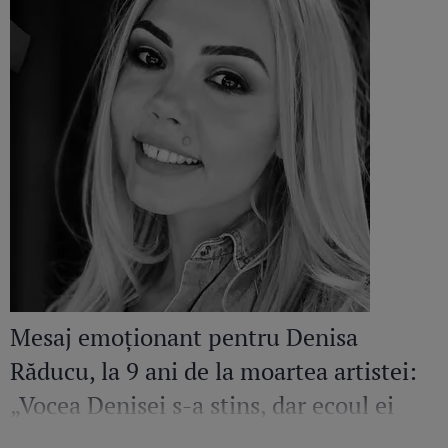
Mesaj emoționant pentru Denisa
Răducu, la 9 ani de la moartea artistei:
„Vocea Denisei s-a stins, dar ecoul ei
continuă să răsune”