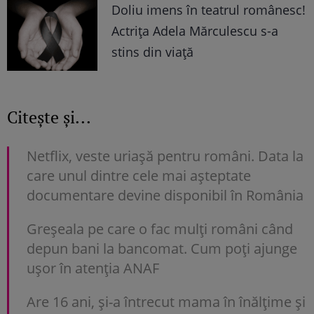
Doliu imens în teatrul românesc!
Actrița Adela Mărculescu s-a
stins din viață
Citește și...
Netflix, veste uriașă pentru români. Data la
care unul dintre cele mai așteptate
documentare devine disponibil în România
Greșeala pe care o fac mulți români când
depun bani la bancomat. Cum poți ajunge
uşor în atenția ANAF
Are 16 ani, și-a întrecut mama în înălțime și