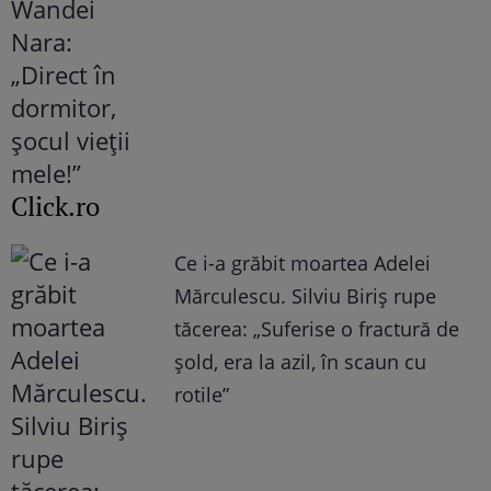
Click.ro
Ce i-a grăbit moartea Adelei
Mărculescu. Silviu Biriș rupe
tăcerea: „Suferise o fractură de
șold, era la azil, în scaun cu
rotile”