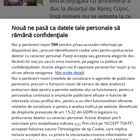
extraconjugală cu antrenorul a
dus la divorțul de Rareș Cojoc,
însă nimeni nu se aștepta la ce
se întâmplă în prezent
Nouă ne pasă ca datele tale personale să
rămână confidențiale
Este în culmea fericirii! Vedeta a
Noi și partenerii noștri
594
stocăm și/sau accesăm informații pe
devenit mamă pentru a doua
dispozitivul dvs., precum identificatorii cookie unici pentru prelucrarea
oară și a dezvăluit prima
datelor cu caracter personal. Puteți accepta sau gestiona alegerile dvs.
imagine cu fiul său: „Iubirile
făcând clic mai jos sau în orice moment, pe pagina cu politica de
confidențialitate. Aceste alegeri vor fi raportate partenerilor noștri și nu
vieții mele” Foto
vă vor afecta navigarea.
Mai multe detalii
Noi si partenerii nostri (retelele de socializare si agentiile de publicitate
partenere, precum si furnizorii nostri de servicii de date analitice)
A1.ro
prelucram date pentru a permite website-ului sa functioneze, pentru a
personaliza continutul si anunturile publicitare afisate in functie de
Poftiți pe la noi: Poftiți la
interesele si/sau profilul dvs., pentru a va oferi functionalitati aferente
retelelor de socializare si pentru a analiza traficul pe website. Beneficiati
întrecere. Mirela Vaida și
de drepturile prevazute de art. 15-22 din GDPR in legatura cu
Adriana Trandafir, în centrul
prelucrarea datelor cu caracter personal. Aceste drepturi pot fi
atenției după provocarea lui Nea
exercitate prin modalitatea indicata
aici
. Prin click pe “ACCEPT TOATE”,
acceptati folosirea tuturor Tehnologiilor de tip Cookie, care implica
Mărin
inclusiv acceptul dvs. cu privire la stocarea/accesarea informatiilor de