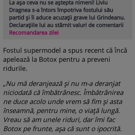
La așa ceva nu se aștepta nimeni! Liviu
Dragnea s-a întors împotriva fostului său
partid și îi aduce acuzații grave lui Grindeanu.
Declarațiile lui au stârnit valuri de comentarii
Recomandarea zilei
Fostul supermodel a spus recent că încă
apelează la Botox pentru a preveni
ridurile.
„Nu mă deranjează și nu m-a deranjat
niciodată că îmbătrânesc. Îmbătrânirea
ne duce acolo unde vrem să fim și asta
înseamnă, pentru mine, o viață lungă.
Vreau să am unele riduri, dar îmi fac
Botox pe frunte, așa că sunt o ipocrită.