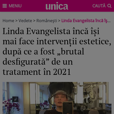
MENIU
CAUTĂ
Home
>
Vedete
>
Româneşti
>
Linda Evangelista încă își mai face intervenții estetice, după ce a fost „brutal desfigurată” de un tratament în 2021
Linda Evangelista încă își
mai face intervenții estetice,
după ce a fost „brutal
desfigurată” de un
tratament în 2021