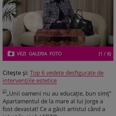
VEZI
GALERIA
FOTO
(1 / 8)
Citeşte şi:
Top 6 vedete desfigurate de
intervențiile estetice