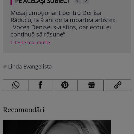
PE ACELAȘI SUBIECT
Mesaj emoționant pentru Denisa
Iri
Răducu, la 9 ani de la moartea artistei:
Ghe
„Vocea Denisei s-a stins, dar ecoul ei
mil
continuă să răsune”
cât
Citește mai multe
Cite
Linda Evangelista
Recomandări