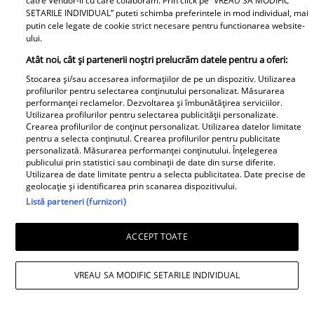
catre Vendor-ii cu care colaboram. Prin click pe “VREAU SA MODIFIC
SETARILE INDIVIDUAL” puteti schimba preferintele in mod individual, mai
putin cele legate de cookie strict necesare pentru functionarea website-
ului.
Atât noi, cât și partenerii noștri prelucrăm datele pentru a oferi:
Stocarea și/sau accesarea informațiilor de pe un dispozitiv. Utilizarea
profilurilor pentru selectarea conținutului personalizat. Măsurarea
performanței reclamelor. Dezvoltarea și îmbunătățirea serviciilor.
Utilizarea profilurilor pentru selectarea publicității personalizate.
Crearea profilurilor de conținut personalizat. Utilizarea datelor limitate
pentru a selecta conținutul. Crearea profilurilor pentru publicitate
personalizată. Măsurarea performanței conținutului. Înțelegerea
publicului prin statistici sau combinații de date din surse diferite.
Utilizarea de date limitate pentru a selecta publicitatea. Date precise de
geolocație și identificarea prin scanarea dispozitivului.
Listă parteneri (furnizori)
ACCEPT TOATE
VREAU SA MODIFIC SETARILE INDIVIDUAL