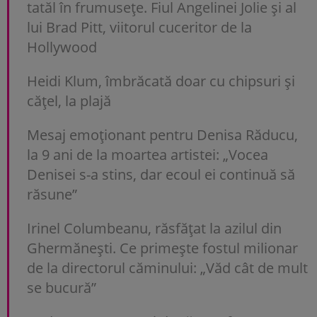
tatăl în frumusețe. Fiul Angelinei Jolie și al
lui Brad Pitt, viitorul cuceritor de la
Hollywood
Heidi Klum, îmbrăcată doar cu chipsuri și
cățel, la plajă
Mesaj emoționant pentru Denisa Răducu,
la 9 ani de la moartea artistei: „Vocea
Denisei s-a stins, dar ecoul ei continuă să
răsune”
Irinel Columbeanu, răsfățat la azilul din
Ghermănești. Ce primește fostul milionar
de la directorul căminului: „Văd cât de mult
se bucură”