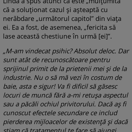
Linda a spus atunci că este „mulțumită”
că a soluționat cazul și așteaptă cu
nerăbdare „următorul capitol” din viața
ei. Ea a fost, de asemenea, „fericita să
lase această chestiune în urmă [ei]”.
„M-am vindecat psihic? Absolut deloc. Dar
sunt atât de recunoscătoare pentru
sprijinul primit de la prietenii mei și de la
industrie. Nu o să mă vezi în costum de
baie, asta e sigur! Va fi dificil să găsesc
locuri de muncă fără a-mi retușa aspectul
sau a păcăli ochiul privitorului. Dacă aș fi
cunoscut efectele secundare ce includ
pierderea mijloacelor de existență și dacă
știam că tratamentul te face să ajungi