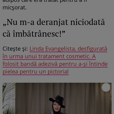
micșorat.
„Nu m-a deranjat niciodată
că îmbătrânesc!”
Citeşte şi:
Linda Evangelista, desfigurată
în urma unui tratament cosmetic. A
folosit bandă adezivă pentru a-și întinde
pielea pentru un pictorial