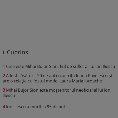
Cuprins
1
Cine este Mihai Bujor Sion, fiul de suflet al lui Ion Iliescu
2
A fost căsătorit 20 de ani cu actrița Ioana Pavelescu și
are o relație cu fostul model Laura Maria Iordache
3
Mihai Bujor Sion este moștenitorul neoficial al lui Ion
Iliescu
4
Ion Iliescu a murit la 95 de ani