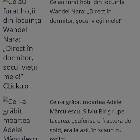
Ce au furat hoții din locuința
Wandei Nara: „Direct în
dormitor, șocul vieții mele!”
Click.ro
Ce i-a grăbit moartea Adelei
Mărculescu. Silviu Biriș rupe
tăcerea: „Suferise o fractură de
șold, era la azil, în scaun cu
rotile”