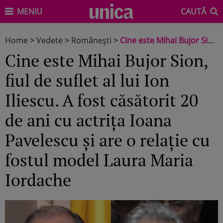
MENIU
CAUTĂ
Home
>
Vedete
>
Româneşti
>
Cine este Mihai Bujor Sion, fiul de suflet al lui Ion Iliescu. A fost căsătorit 20 de ani cu actrița Ioana Pavelescu și are o relație cu fostul model Laura Maria Iordache
Cine este Mihai Bujor Sion,
fiul de suflet al lui Ion
Iliescu. A fost căsătorit 20
de ani cu actrița Ioana
Pavelescu și are o relație cu
fostul model Laura Maria
Iordache