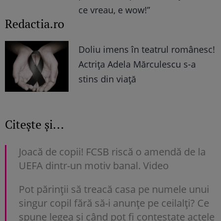
ce vreau, e wow!”
Redactia.ro
Doliu imens în teatrul românesc!
Actrița Adela Mărculescu s-a
stins din viață
Citește și...
Joacă de copii! FCSB riscă o amendă de la
UEFA dintr-un motiv banal. Video
Pot părinții să treacă casa pe numele unui
singur copil fără să-i anunțe pe ceilalți? Ce
spune legea și când pot fi contestate actele