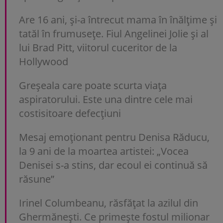
Are 16 ani, și-a întrecut mama în înălțime și
tatăl în frumusețe. Fiul Angelinei Jolie și al
lui Brad Pitt, viitorul cuceritor de la
Hollywood
Greșeala care poate scurta viața
aspiratorului. Este una dintre cele mai
costisitoare defecțiuni
Mesaj emoționant pentru Denisa Răducu,
la 9 ani de la moartea artistei: „Vocea
Denisei s-a stins, dar ecoul ei continuă să
răsune”
Irinel Columbeanu, răsfățat la azilul din
Ghermănești. Ce primește fostul milionar