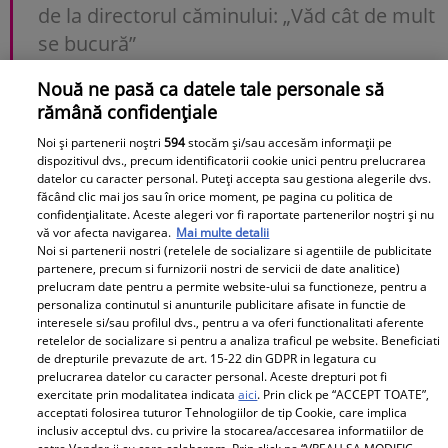
de la directorul căminului: „Văd cât de mult
se bucură”
Nouă ne pasă ca datele tale personale să
Andrew Tate, mesaj după ce a fost arestat
rămână confidențiale
în Miami. Ce a transmis de după gratii
Noi și partenerii noștri
594
stocăm și/sau accesăm informații pe
dispozitivul dvs., precum identificatorii cookie unici pentru prelucrarea
Cât plătesc românii fără venituri pentru
datelor cu caracter personal. Puteți accepta sau gestiona alegerile dvs.
CASS în 2026
făcând clic mai jos sau în orice moment, pe pagina cu politica de
confidențialitate. Aceste alegeri vor fi raportate partenerilor noștri și nu
vă vor afecta navigarea.
Mai multe detalii
Cine este influencerița care a furat o
Noi si partenerii nostri (retelele de socializare si agentiile de publicitate
brățară Louis Vuitton de peste 36.000 de
partenere, precum si furnizorii nostri de servicii de date analitice)
prelucram date pentru a permite website-ului sa functioneze, pentru a
euro. A fost concurentă la un megashow
personaliza continutul si anunturile publicitare afisate in functie de
interesele si/sau profilul dvs., pentru a va oferi functionalitati aferente
TV
retelelor de socializare si pentru a analiza traficul pe website. Beneficiati
de drepturile prevazute de art. 15-22 din GDPR in legatura cu
prelucrarea datelor cu caracter personal. Aceste drepturi pot fi
exercitate prin modalitatea indicata
aici
. Prin click pe “ACCEPT TOATE”,
Urmărește-ne pe
Google News
acceptati folosirea tuturor Tehnologiilor de tip Cookie, care implica
inclusiv acceptul dvs. cu privire la stocarea/accesarea informatiilor de