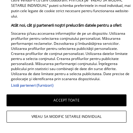
catre Vendor-ii cu care colaboram. Prin click pe “VREAU SA MODIFIC
SETARILE INDIVIDUAL” puteti schimba preferintele in mod individual, mai
PE ACELAȘI SUBIECT
putin cele legate de cookie strict necesare pentru functionarea website-
ului.
Mesaj emoționant pentru Denisa
Iri
Atât noi, cât și partenerii noștri prelucrăm datele pentru a oferi:
Răducu, la 9 ani de la moartea artistei:
Ghe
Stocarea și/sau accesarea informațiilor de pe un dispozitiv. Utilizarea
„Vocea Denisei s-a stins, dar ecoul ei
mil
profilurilor pentru selectarea conținutului personalizat. Măsurarea
continuă să răsune”
cât
performanței reclamelor. Dezvoltarea și îmbunătățirea serviciilor.
Utilizarea profilurilor pentru selectarea publicității personalizate.
Citește mai multe
Cite
Crearea profilurilor de conținut personalizat. Utilizarea datelor limitate
pentru a selecta conținutul. Crearea profilurilor pentru publicitate
personalizată. Măsurarea performanței conținutului. Înțelegerea
publicului prin statistici sau combinații de date din surse diferite.
Ion Iliescu
Utilizarea de date limitate pentru a selecta publicitatea. Date precise de
geolocație și identificarea prin scanarea dispozitivului.
Listă parteneri (furnizori)
ACCEPT TOATE
Recomandări
VREAU SA MODIFIC SETARILE INDIVIDUAL