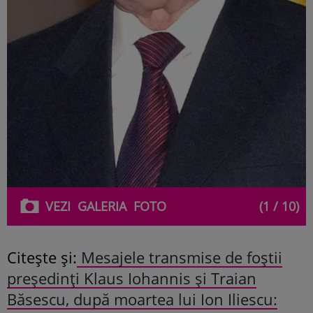
VEZI
GALERIA
FOTO
(1 / 10)
Citește și:
Mesajele transmise de foștii
președinți Klaus Iohannis și Traian
Băsescu, după moartea lui Ion Iliescu: