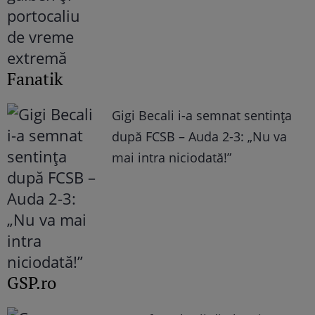
Fanatik
Gigi Becali i-a semnat sentința
după FCSB – Auda 2-3: „Nu va
mai intra niciodată!”
GSP.ro