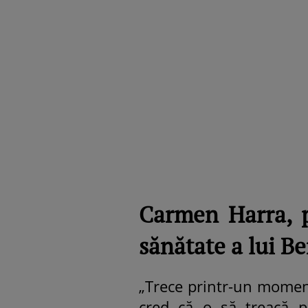
Carmen Harra, p
sănătate a lui B
„Trece printr-un moment p
cred că o să treacă p