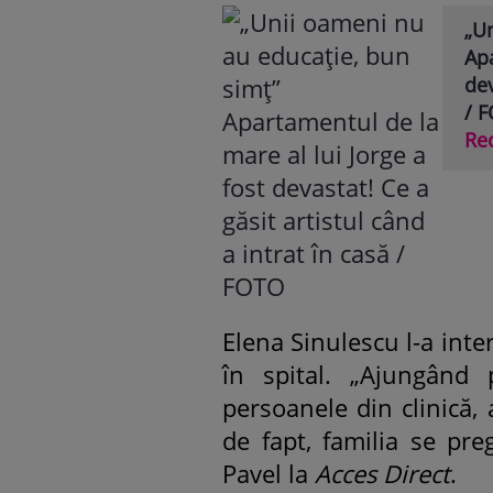
„U
Apa
dev
/ 
Re
Elena Sinulescu l-a inte
în spital. „Ajungând
persoanele din clinică, 
de fapt, familia se pr
Pavel la
Acces Direct
.