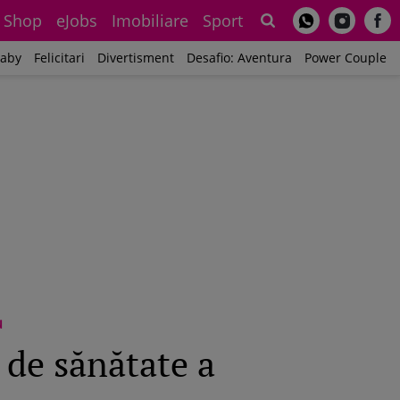
Shop
eJobs
Imobiliare
Sport
Sh
aby
Felicitari
Divertisment
Desafio: Aventura
Power Couple
u
 de sănătate a