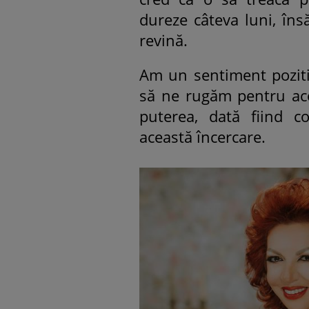
dureze câteva luni, însă
revină.
Am un sentiment pozitiv
să ne rugăm pentru aces
puterea, dată fiind co
această încercare.