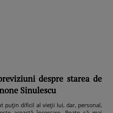
ROMÂNEŞTI
VEDETE
Fiica Iuliei Albu și a lui Mihai 
strălucit la banchet. Mikaela a
purtat o rochie creată de cele
mamă și i-a împrumutat panto
Valentino: „M-am simțit ca o
prințesă”
reviziuni despre starea de
enone Sinulescu
uțin dificil al vieții lui, dar, personal,
este această încercare. Poate să mai