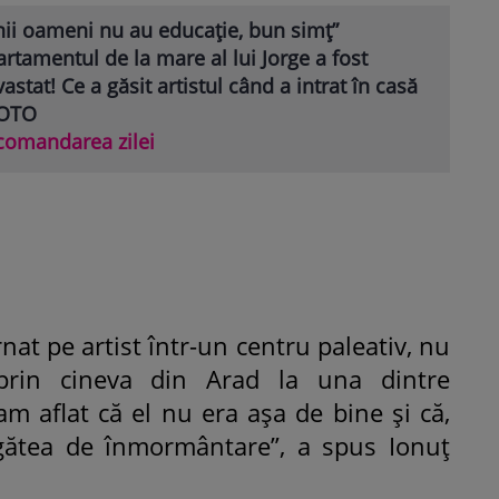
nii oameni nu au educație, bun simț”
rtamentul de la mare al lui Jorge a fost
astat! Ce a găsit artistul când a intrat în casă
FOTO
comandarea zilei
rnat pe artist într-un centru paleativ, nu
 prin cineva din Arad la una dintre
am aflat că el nu era așa de bine și că,
egătea de înmormântare”, a spus Ionuț