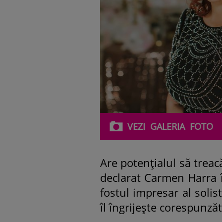
VEZI
GALERIA
FOTO
Are potențialul să treac
declarat Carmen Harra î
fostul impresar al solis
îl îngrijește corespunzăt