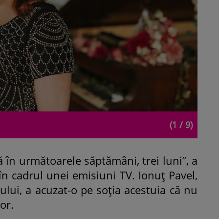
(1 / 9)
ă în următoarele săptămâni, trei luni”, a
n cadrul unei emisiuni TV. Ionuț Pavel,
tului, a acuzat-o pe soția acestuia că nu
or.