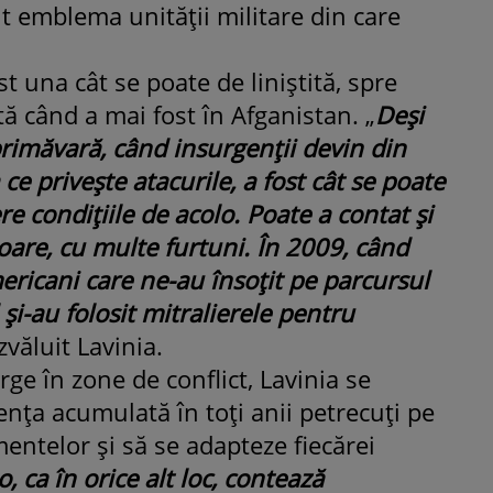
t emblema unităţii militare din care
ROMÂNEŞTI
VEDETE
t una cât se poate de liniştită, spre
Fiica Iuliei Albu și a lui Mihai 
ă când a mai fost în Afganistan. „
Deşi
strălucit la banchet. Mikaela a
rimăvară, când insurgenţii devin din
purtat o rochie creată de cele
mamă și i-a împrumutat panto
 ce priveşte atacurile, a fost cât se poate
Valentino: „M-am simțit ca o
re condiţiile de acolo. Poate a contat şi
prințesă”
are, cu multe furtuni. În 2009, când
mericani care ne-au însoţit pe parcursul
şi-au folosit mitralierele pentru
zvăluit Lavinia.
ge în zone de conflict, Lavinia se
nţa acumulată în toţi anii petrecuţi pe
mentelor şi să se adapteze fiecărei
o, ca în orice alt loc, contează