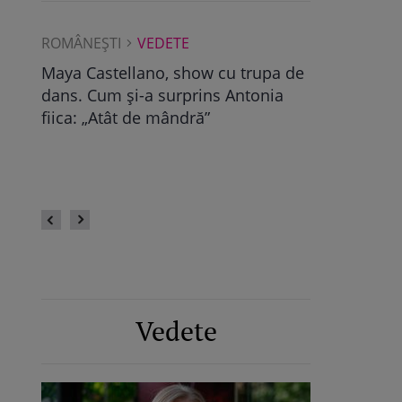
ROMÂNEŞTI
VEDETE
ROMÂNEŞTI
Albu a
Maya Castellano, show cu trupa de
Ce a găsit D
dans. Cum și-a surprins Antonia
Pop, viitoare
bra
fiica: „Atât de mândră”
vechile relaț
fii
fie calmă” /
Vedete