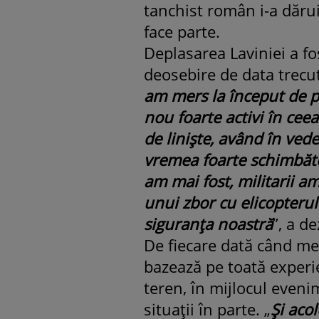
tanchist român i-a dărui
face parte.
Deplasarea Laviniei a fos
deosebire de data trecut
am mers la început de p
nou foarte activi în ceea
de linişte, având în vede
vremea foarte schimbăto
am mai fost, militarii a
unui zbor cu elicopterul 
siguranţa noastră
”, a de
De fiecare dată când mer
bazează pe toată experie
teren, în mijlocul eveni
situaţii în parte. „
Şi acol