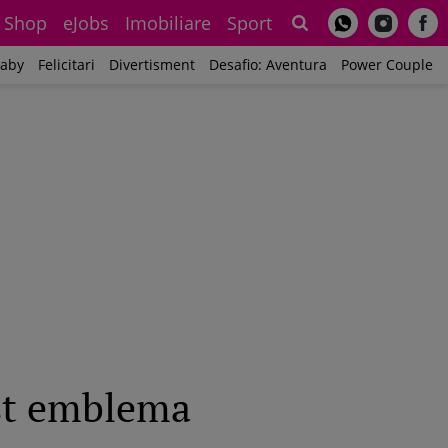
Shop
eJobs
Imobiliare
Sport
Sh
aby
Felicitari
Divertisment
Desafio: Aventura
Power Couple
ist emblema