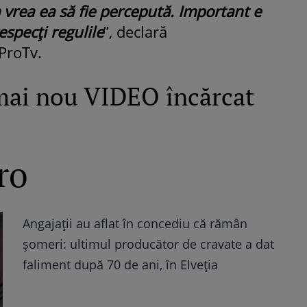
 vrea ea să fie percepută. Important e
especţi regulile
”, declară
ProTv.
mai nou VIDEO încărcat
ro
Angajații au aflat în concediu că rămân
șomeri: ultimul producător de cravate a dat
faliment după 70 de ani, în Elveția