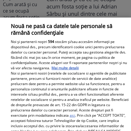
acum fosta soție a lui Adrian
Sârbu și unul dintre cele mai
apreciate modele din anii 90. A
Nouă ne pasă ca datele tale personale să
fost decorată recent de
rămână confidențiale
Ministerul Culturii din Franța.
Noi și partenerii noștri
594
stocăm și/sau accesăm informații pe
Foto
dispozitivul dvs., precum identificatorii cookie unici pentru prelucrarea
datelor cu caracter personal. Puteți accepta sau gestiona alegerile dvs.
făcând clic mai jos sau în orice moment, pe pagina cu politica de
confidențialitate. Aceste alegeri vor fi raportate partenerilor noștri și nu
vă vor afecta navigarea.
Mai multe detalii
Noi si partenerii nostri (retelele de socializare si agentiile de publicitate
partenere, precum si furnizorii nostri de servicii de date analitice)
prelucram date pentru a permite website-ului sa functioneze, pentru a
personaliza continutul si anunturile publicitare afisate in functie de
Noi dezvăluiri despre relația
interesele si/sau profilul dvs., pentru a va oferi functionalitati aferente
retelelor de socializare si pentru a analiza traficul pe website. Beneficiati
actuală dintre Andreea Popescu
de drepturile prevazute de art. 15-22 din GDPR in legatura cu
și Dan Alexa. Relația ei
prelucrarea datelor cu caracter personal. Aceste drepturi pot fi
extraconjugală cu antrenorul a
exercitate prin modalitatea indicata
aici
. Prin click pe “ACCEPT TOATE”,
acceptati folosirea tuturor Tehnologiilor de tip Cookie, care implica
dus la divorțul de Rareș Cojoc,
inclusiv acceptul dvs. cu privire la stocarea/accesarea informatiilor de
însă nimeni nu se aștepta la ce