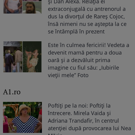
și Dan Alexa. Relația ei
extraconjugală cu antrenorul a
dus la divorțul de Rareș Cojoc,
însă nimeni nu se aștepta la ce
se întâmplă în prezent
Este în culmea fericirii! Vedeta a
devenit mamă pentru a doua
oară și a dezvăluit prima
imagine cu fiul său: „Iubirile
vieții mele” Foto
A1.ro
Poftiți pe la noi: Poftiți la
întrecere. Mirela Vaida și
Adriana Trandafir, în centrul
atenției după provocarea lui Nea