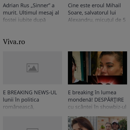
Adrian Rus „Sinner” a
Cine este eroul Mihail
murit. Ultimul mesaj al
Soare, salvatorul lui
fostei iubite după
Alexandru, micuțul de 5
tragedia de la Brno
ani dispărut 3 zile în
frânge inimi
pădure. Ce spune
Viva.ro
despre copiii lui
E BREAKING NEWS-UL
E breaking în lumea
lunii în politica
mondenă! DESPĂRȚIRE
românească,
cu scântei în showbiz-ul
doamnelor,
românesc! Îndrăgita
domnișoarelor și
noastră vedetă a
domnilor! Astăzi, Sorin
recunoscut TOT, dar