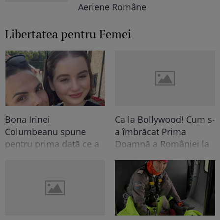
Aeriene Române
Libertatea pentru Femei
Bona Irinei
Ca la Bollywood! Cum s-
Columbeanu spune
a îmbrăcat Prima
pentru prima dată ce a
Doamnă a României la
trăit în vila de la
întâlnirea cu președinta
Izvorani. Ce nu s-a văzut
Indiei la București.
niciodată la TV: ”Eu am
Niciodată nu a fost atât
cunoscut o altă latură a
de îndrăzneață!
relației lor. În casă era o
Imaginile momentului
atmosferă..."