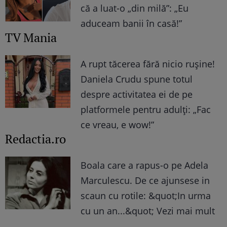
că a luat-o „din milă”: „Eu
aduceam banii în casă!”
TV Mania
A rupt tăcerea fără nicio rușine!
Daniela Crudu spune totul
despre activitatea ei de pe
platformele pentru adulți: „Fac
ce vreau, e wow!”
Redactia.ro
Boala care a rapus-o pe Adela
Marculescu. De ce ajunsese in
scaun cu rotile: &quot;In urma
cu un an...&quot; Vezi mai mult