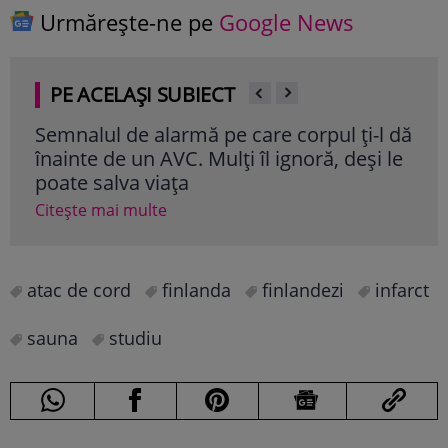
Urmărește-ne pe
Google News
PE ACELAȘI SUBIECT
Semnalul de alarmă pe care corpul ți-l dă
Ali
înainte de un AVC. Mulți îl ignoră, deși le
cole
poate salva viața
cli
Citește mai multe
Cite
atac de cord
finlanda
finlandezi
infarct
sauna
studiu