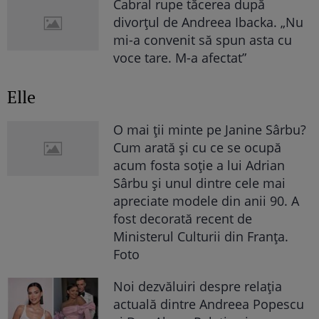
Cabral rupe tăcerea după
divorțul de Andreea Ibacka. „Nu
mi-a convenit să spun asta cu
voce tare. M-a afectat”
Elle
O mai ții minte pe Janine Sârbu?
Cum arată și cu ce se ocupă
acum fosta soție a lui Adrian
Sârbu și unul dintre cele mai
apreciate modele din anii 90. A
fost decorată recent de
Ministerul Culturii din Franța.
Foto
Noi dezvăluiri despre relația
actuală dintre Andreea Popescu