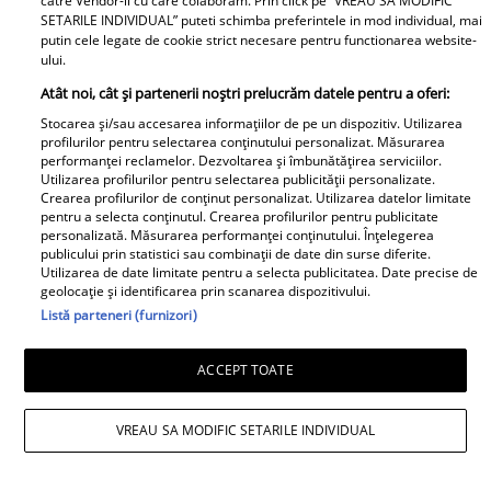
catre Vendor-ii cu care colaboram. Prin click pe “VREAU SA MODIFIC
rotile: &quot;In urma cu
Andreea Popescu. Ce i-a
"Singura cale era să
SETARILE INDIVIDUAL” puteti schimba preferintele in mod individual, mai
putin cele legate de cookie strict necesare pentru functionarea website-
un an...&quot; Vezi mai
comentat public fostei
mă...”
ului.
mult
nurori
Atât noi, cât și partenerii noștri prelucrăm datele pentru a oferi:
Stocarea și/sau accesarea informațiilor de pe un dispozitiv. Utilizarea
profilurilor pentru selectarea conținutului personalizat. Măsurarea
performanței reclamelor. Dezvoltarea și îmbunătățirea serviciilor.
Utilizarea profilurilor pentru selectarea publicității personalizate.
Doliu în familia lui Miraj
Surpriză în showbiz-ul
Crearea profilurilor de conținut personalizat. Utilizarea datelor limitate
Tzunami! Fiica artistului
românesc! Valentin
pentru a selecta conținutul. Crearea profilurilor pentru publicitate
și-a luat rămas-bun
Sanfira și Codruța Filip,
personalizată. Măsurarea performanței conținutului. Înțelegerea
publicului prin statistici sau combinații de date din surse diferite.
printr-un mesaj dureros
împreună ....
Utilizarea de date limitate pentru a selecta publicitatea. Date precise de
geolocație și identificarea prin scanarea dispozitivului.
Retete
Listă parteneri (furnizori)
ACCEPT TOATE
VREAU SA MODIFIC SETARILE INDIVIDUAL