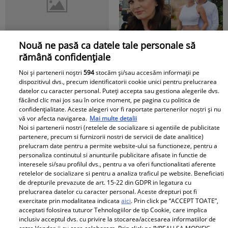
Grindeanu a făcut
tooot: „Mă abțin să nu-i
ANUNȚUL pe care nici
scriu. Am făcut
colegii lui nu se
scandal!” Ce s-a
Nouă ne pasă ca datele tale personale să
Tocmai a picat
"Nici acum nu îi știu
așteptau să-l audă. Într-
întâmplat e...
rămână confidențiale
adevărata 💣în showbiz!
bine. Nu îi știu familia".
o mișcare FULGER,
Pentru PRIMA OARĂ,
A tăcut luni întregi, dar
liderul PSD tocmai a dat
Noi și partenerii noștri
594
stocăm și/sau accesăm informații pe
dispozitivul dvs., precum identificatorii cookie unici pentru prelucrarea
Cabral rupe tăcerea
acum Gina Matache a
o veste importantă
datelor cu caracter personal. Puteți accepta sau gestiona alegerile dvs.
despre DIVORȚUL de
spus adevărul despre
făcând clic mai jos sau în orice moment, pe pagina cu politica de
Redactia.ro
Andreea Ibacka, iar ce a
relația cu GINERELE EI,
confidențialitate. Aceste alegeri vor fi raportate partenerilor noștri și nu
vă vor afecta navigarea.
Mai multe detalii
putut face public a
Radu Siffredi. Nimeni
Noi si partenerii nostri (retelele de socializare si agentiile de publicitate
stârnit valuri și valuri de
nu se aștepta să scoată
partenere, precum si furnizorii nostri de servicii de date analitice)
prelucram date pentru a permite website-ului sa functioneze, pentru a
reacții: "M-a atins mai
la iveală și ACEST
personaliza continutul si anunturile publicitare afisate in functie de
tare decât mi-ar fi
AMĂNUNT ce i-a lăsat
interesele si/sau profilul dvs., pentru a va oferi functionalitati aferente
plăcut să cred. Nu mi-a
pe mulți fără replică:
retelelor de socializare si pentru a analiza traficul pe website. Beneficiati
de drepturile prevazute de art. 15-22 din GDPR in legatura cu
convenit să..." Iar în
"M-am lămurit"
prelucrarea datelor cu caracter personal. Aceste drepturi pot fi
Boala care a rapus-o pe
Primele cuvinte ale
continuarea a vorbit
exercitate prin modalitatea indicata
aici
. Prin click pe “ACCEPT TOATE”,
acceptati folosirea tuturor Tehnologiilor de tip Cookie, care implica
Adela Marculescu. De
mamei lui Rares Cojoc
despre cel mai
inclusiv acceptul dvs. cu privire la stocarea/accesarea informatiilor de
ce ajunsese in scaun cu
dupa divortul de
DUREROS detaliu: