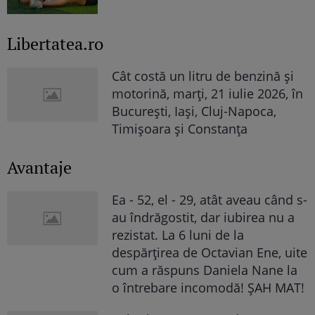
Libertatea.ro
Cât costă un litru de benzină și
motorină, marți, 21 iulie 2026, în
București, Iași, Cluj-Napoca,
Timișoara și Constanța
Avantaje
Ea - 52, el - 29, atât aveau când s-
au îndrăgostit, dar iubirea nu a
rezistat. La 6 luni de la
despărțirea de Octavian Ene, uite
cum a răspuns Daniela Nane la
o întrebare incomodă! ȘAH MAT!