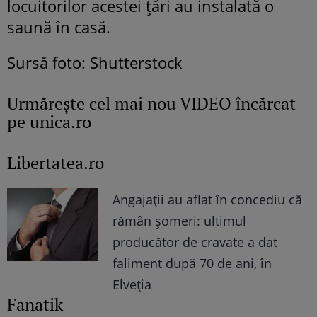
locuitorilor acestei țări au instalată o
saună în casă.
Sursă foto: Shutterstock
Urmăreşte cel mai nou VIDEO încărcat
pe unica.ro
Libertatea.ro
Angajații au aflat în concediu că
rămân șomeri: ultimul
producător de cravate a dat
faliment după 70 de ani, în
Elveția
Fanatik