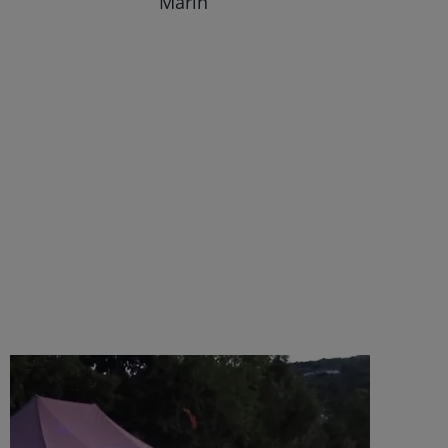
Mărin