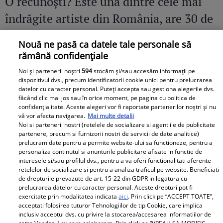
O recunoști? Este una dintre cele mai
îndrăgite artiste din România, are 30 de
ani de carieră și milioane de fani
Nouă ne pasă ca datele tale personale să
rămână confidențiale
Noi și partenerii noștri
594
stocăm și/sau accesăm informații pe
dispozitivul dvs., precum identificatorii cookie unici pentru prelucrarea
datelor cu caracter personal. Puteți accepta sau gestiona alegerile dvs.
făcând clic mai jos sau în orice moment, pe pagina cu politica de
confidențialitate. Aceste alegeri vor fi raportate partenerilor noștri și nu
vă vor afecta navigarea.
Mai multe detalii
Noi si partenerii nostri (retelele de socializare si agentiile de publicitate
partenere, precum si furnizorii nostri de servicii de date analitice)
prelucram date pentru a permite website-ului sa functioneze, pentru a
personaliza continutul si anunturile publicitare afisate in functie de
interesele si/sau profilul dvs., pentru a va oferi functionalitati aferente
retelelor de socializare si pentru a analiza traficul pe website. Beneficiati
de drepturile prevazute de art. 15-22 din GDPR in legatura cu
prelucrarea datelor cu caracter personal. Aceste drepturi pot fi
exercitate prin modalitatea indicata
aici
. Prin click pe “ACCEPT TOATE”,
acceptati folosirea tuturor Tehnologiilor de tip Cookie, care implica
inclusiv acceptul dvs. cu privire la stocarea/accesarea informatiilor de