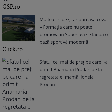
GSP.ro
Multe echipe și-ar dori așa ceva
» Formația care nu poate
promova în Superligă se laudă o
bază sportivă modernă
Click.ro
Sfatul cel mai de preț pe care l-a
primit Anamaria Prodan de la
regretata ei mamă, Ionela
Prodan