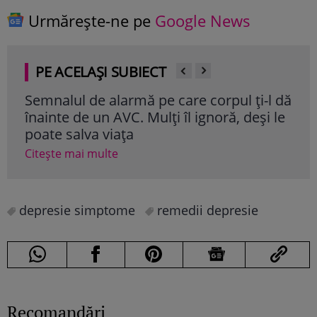
Urmărește-ne pe
Google News
PE ACELAȘI SUBIECT
Semnalul de alarmă pe care corpul ți-l dă
Ali
înainte de un AVC. Mulți îl ignoră, deși le
cole
poate salva viața
cli
Citește mai multe
Cite
depresie simptome
remedii depresie
Recomandări