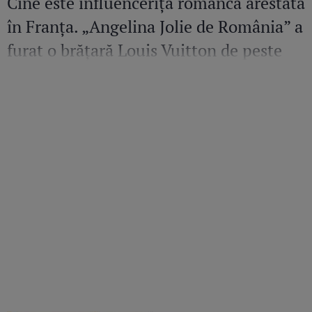
Cine este influencerița româncă arestată
în Franța. „Angelina Jolie de România” a
furat o brățară Louis Vuitton de peste
36.500 de euro