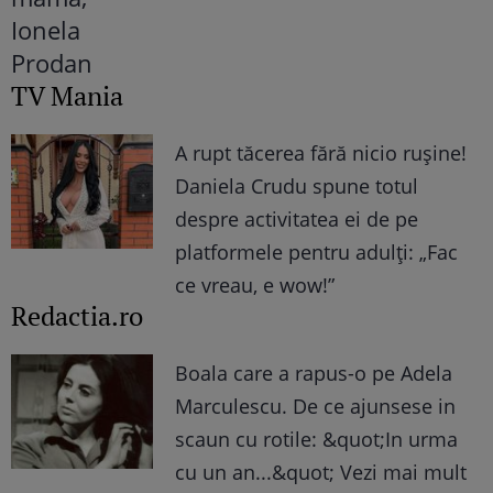
TV Mania
A rupt tăcerea fără nicio rușine!
Daniela Crudu spune totul
despre activitatea ei de pe
platformele pentru adulți: „Fac
ce vreau, e wow!”
Redactia.ro
Boala care a rapus-o pe Adela
Marculescu. De ce ajunsese in
scaun cu rotile: &quot;In urma
cu un an...&quot; Vezi mai mult