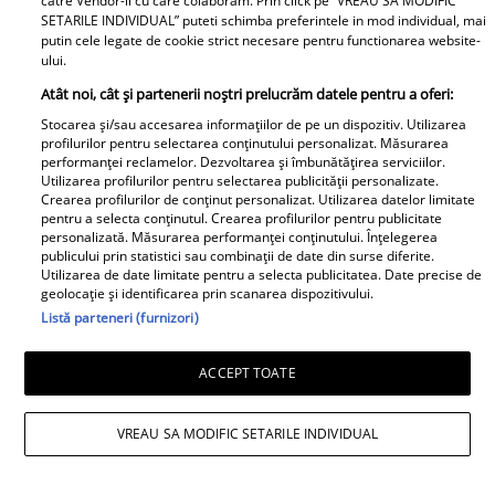
catre Vendor-ii cu care colaboram. Prin click pe “VREAU SA MODIFIC
SETARILE INDIVIDUAL” puteti schimba preferintele in mod individual, mai
Retete
putin cele legate de cookie strict necesare pentru functionarea website-
ului.
Atât noi, cât și partenerii noștri prelucrăm datele pentru a oferi:
Stocarea și/sau accesarea informațiilor de pe un dispozitiv. Utilizarea
profilurilor pentru selectarea conținutului personalizat. Măsurarea
performanței reclamelor. Dezvoltarea și îmbunătățirea serviciilor.
Utilizarea profilurilor pentru selectarea publicității personalizate.
Crearea profilurilor de conținut personalizat. Utilizarea datelor limitate
pentru a selecta conținutul. Crearea profilurilor pentru publicitate
Salată de dovlecei cu
Înghețată de pepene
personalizată. Măsurarea performanței conținutului. Înțelegerea
iaurt și usturoi – rețeta
roșu - desertul verii
publicului prin statistici sau combinații de date din surse diferite.
Utilizarea de date limitate pentru a selecta publicitatea. Date precise de
perfectă pentru vară
pentru toată familia
geolocație și identificarea prin scanarea dispozitivului.
Listă parteneri (furnizori)
ACCEPT TOATE
VREAU SA MODIFIC SETARILE INDIVIDUAL
Musaca de vinete - cea
Zacuscă de vinete cu