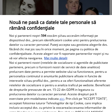
nu se aștepta să scoată
mă...”
la iveală și ACEST
AMĂNUNT ce i-a lăsat
pe mulți fără replică:
Nouă ne pasă ca datele tale personale să
"M-am lămurit"
rămână confidențiale
Boala care a rapus-o pe
Primele cuvinte ale
Noi și partenerii noștri
594
stocăm și/sau accesăm informații pe
Adela Marculescu. De
mamei lui Rares Cojoc
dispozitivul dvs., precum identificatorii cookie unici pentru prelucrarea
ce ajunsese in scaun cu
dupa divortul de
datelor cu caracter personal. Puteți accepta sau gestiona alegerile dvs.
făcând clic mai jos sau în orice moment, pe pagina cu politica de
rotile: &quot;In urma cu
Andreea Popescu. Ce i-a
confidențialitate. Aceste alegeri vor fi raportate partenerilor noștri și nu
un an...&quot; Vezi mai
comentat public fostei
vă vor afecta navigarea.
Mai multe detalii
Noi si partenerii nostri (retelele de socializare si agentiile de publicitate
mult
nurori
partenere, precum si furnizorii nostri de servicii de date analitice)
prelucram date pentru a permite website-ului sa functioneze, pentru a
personaliza continutul si anunturile publicitare afisate in functie de
interesele si/sau profilul dvs., pentru a va oferi functionalitati aferente
Surpriză în showbiz-ul
retelelor de socializare si pentru a analiza traficul pe website. Beneficiati
românesc! Valentin
Doliu în familia lui Miraj
de drepturile prevazute de art. 15-22 din GDPR in legatura cu
Sanfira și Codruța Filip,
Tzunami! Fiica artistului
prelucrarea datelor cu caracter personal. Aceste drepturi pot fi
exercitate prin modalitatea indicata
aici
. Prin click pe “ACCEPT TOATE”,
împreună ....
și-a luat rămas-bun
acceptati folosirea tuturor Tehnologiilor de tip Cookie, care implica
printr-un mesaj dureros
inclusiv acceptul dvs. cu privire la stocarea/accesarea informatiilor de