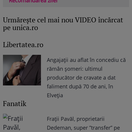
Recomandarea zilei
Urmăreşte cel mai nou VIDEO încărcat
pe unica.ro
Libertatea.ro
Angajații au aflat în concediu că
rămân șomeri: ultimul
producător de cravate a dat
faliment după 70 de ani, în
Elveția
Fanatik
Frații Pavăl, proprietarii
Dedeman, super ”transfer” pe