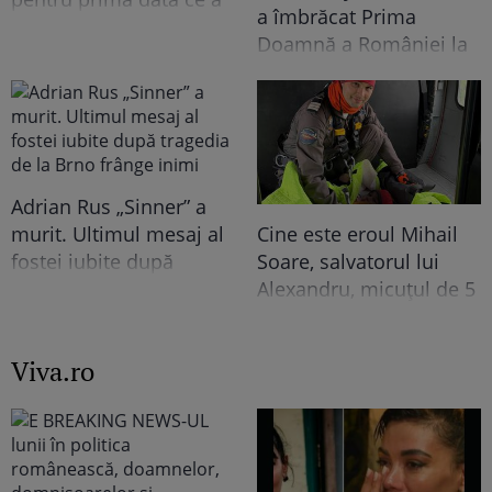
a îmbrăcat Prima
trăit în vila de la
Doamnă a României la
Izvorani. Ce nu s-a văzut
întâlnirea cu președinta
niciodată la TV: ”Eu am
Indiei la București.
cunoscut o altă latură a
Niciodată nu a fost atât
relației lor. În casă era o
de îndrăzneață!
atmosferă..."
Imaginile momentului
Adrian Rus „Sinner” a
murit. Ultimul mesaj al
Cine este eroul Mihail
fostei iubite după
Soare, salvatorul lui
tragedia de la Brno
Alexandru, micuțul de 5
frânge inimi
ani dispărut 3 zile în
pădure. Ce spune
Viva.ro
despre copiii lui