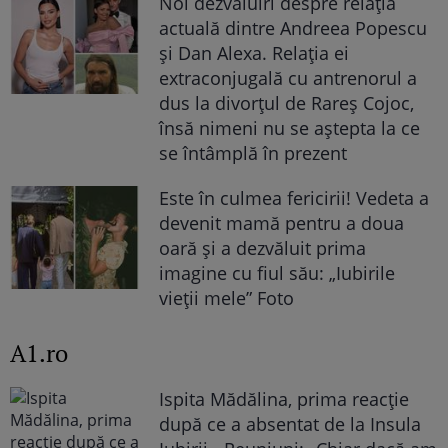
Noi dezvăluiri despre relația
actuală dintre Andreea Popescu
și Dan Alexa. Relația ei
extraconjugală cu antrenorul a
dus la divorțul de Rareș Cojoc,
însă nimeni nu se aștepta la ce
se întâmplă în prezent
Este în culmea fericirii! Vedeta a
devenit mamă pentru a doua
oară și a dezvăluit prima
imagine cu fiul său: „Iubirile
vieții mele” Foto
A1.ro
Ispita Mădălina, prima reacție
după ce a absentat de la Insula