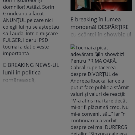
E breaking în lumea
mondenă! DESPĂRȚIRE
cu scântei în showbiz-ul
românesc! Îndrăgita
noastră vedetă a
recunoscut TOT, dar
tooot: „Mă abțin să nu-i
E BREAKING NEWS-UL
scriu. Am făcut
lunii în politica
scandal!” Ce s-a
românească,
întâmplat e...
doamnelor,
domnișoarelor și
domnilor! Astăzi, Sorin
Grindeanu a făcut
ANUNȚUL pe care nici
colegii lui nu se
așteptau să-l audă. Într-