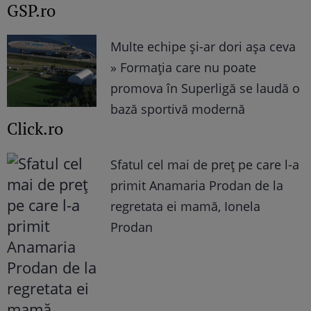
GSP.ro
Multe echipe și-ar dori așa ceva
» Formația care nu poate
promova în Superligă se laudă o
bază sportivă modernă
Click.ro
Sfatul cel mai de preț pe care l-a
primit Anamaria Prodan de la
regretata ei mamă, Ionela
Prodan