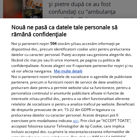
şi pietre după ce au fost
confundaţi cu "ambulanţa
neagră", în Cluj
Nouă ne pasă ca datele tale personale să
rămână confidențiale
Libertatea pentru Femei
Noi și partenerii noștri
594
stocăm și/sau accesăm informații pe
dispozitivul dvs., precum identificatorii cookie unici pentru prelucrarea
datelor cu caracter personal. Puteți accepta sau gestiona alegerile dvs.
făcând clic mai jos sau în orice moment, pe pagina cu politica de
confidențialitate. Aceste alegeri vor fi raportate partenerilor noștri și nu
vă vor afecta navigarea.
Mai multe detalii
Noi si partenerii nostri (retelele de socializare si agentiile de publicitate
partenere, precum si furnizorii nostri de servicii de date analitice)
prelucram date pentru a permite website-ului sa functioneze, pentru a
ULTIMA ORĂ! Încă un
Gata, nu se mai ascund,
personaliza continutul si anunturile publicitare afisate in functie de
afacerist cunoscut a
e cuplul momentului în
interesele si/sau profilul dvs., pentru a va oferi functionalitati aferente
retelelor de socializare si pentru a analiza traficul pe website. Beneficiati
plecat fulgerător! Fost
România! A ieșit soarele
de drepturile prevazute de art. 15-22 din GDPR in legatura cu
acționar TV la una
și pe strada ei, iar lui i-a
prelucrarea datelor cu caracter personal. Aceste drepturi pot fi
dintre cele mai
pus Dumnezeu mâna în
exercitate prin modalitatea indicata
aici
. Prin click pe “ACCEPT TOATE”,
acceptati folosirea tuturor Tehnologiilor de tip Cookie, care implica
cunoscute televiziuni
cap! Felicitări, să fiți
inclusiv acceptul dvs. cu privire la stocarea/accesarea informatiilor de
România, mort la doar
fericiți! Că frumoși