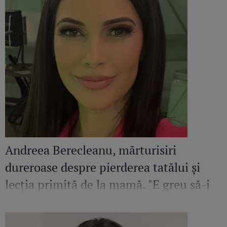
Andreea Berecleanu, mărturisiri
dureroase despre pierderea tatălui și
lecția primită de la mamă. "E greu să-i
egalez bunătatea și înțelepciunea"