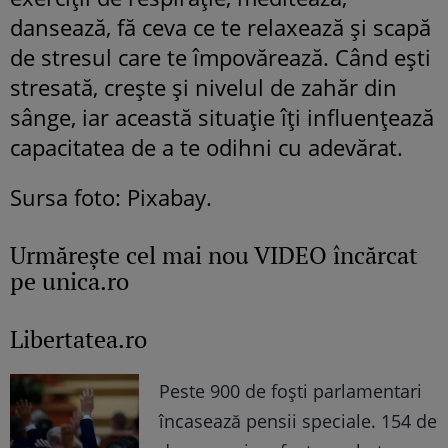
dansează, fă ceva ce te relaxează și scapă
de stresul care te împovărează. Când ești
stresată, crește și nivelul de zahăr din
sânge, iar această situație îți influențează
capacitatea de a te odihni cu adevărat.
Sursa foto: Pixabay.
Urmăreşte cel mai nou VIDEO încărcat
pe unica.ro
Libertatea.ro
Peste 900 de foști parlamentari
încasează pensii speciale. 154 de