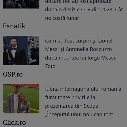
dosare noi au fost aprobate
după o decizie CCR din 2023. Cât
ne costă lunar
Fanatik
Cum au fost surprinși Lionel
Messi și Antonella Roccuzzo
după moartea lui Jorge Messi.
Foto
GSP.ro
Iubita internaționalului român a
furat toate privirile la
prezentarea din Scoția:
„Începutul unui nou capitol!”
Click.ro