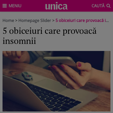
MENIU
CAUTĂ
Home
>
Homepage Slider
>
5 obiceiuri care provoacă insomnii
5 obiceiuri care provoacă
insomnii