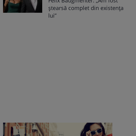
Felix Baugmenter: „Am fost
ștearsă complet din existența
lui”