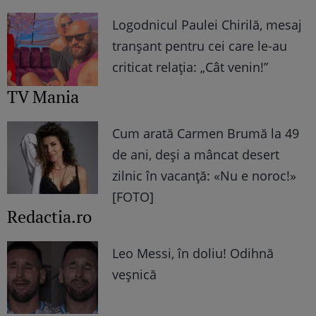
Logodnicul Paulei Chirilă, mesaj
tranșant pentru cei care le-au
criticat relația: „Cât venin!”
TV Mania
Cum arată Carmen Brumă la 49
de ani, deși a mâncat desert
zilnic în vacanță: «Nu e noroc!»
[FOTO]
Redactia.ro
Leo Messi, în doliu! Odihnă
veșnică