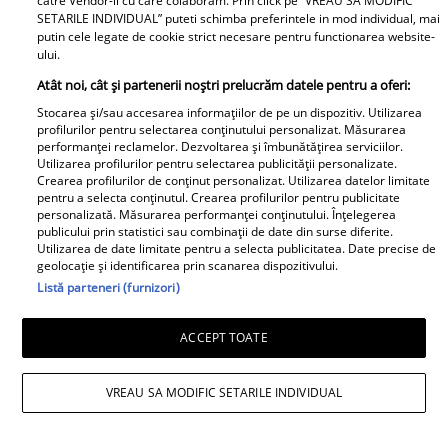
catre Vendor-ii cu care colaboram. Prin click pe “VREAU SA MODIFIC
SETARILE INDIVIDUAL” puteti schimba preferintele in mod individual, mai
60 de ani!
sunteți!
putin cele legate de cookie strict necesare pentru functionarea website-
ului.
Cătălin Crișan, gafă de
Vedeta din România
Atât noi, cât și partenerii noștri prelucrăm datele pentru a oferi:
proporții după ce a
care a născut chiar de
Stocarea și/sau accesarea informațiilor de pe un dispozitiv. Utilizarea
anunțat că s-a despărțit
ziua ei. Anul acesta face
profilurilor pentru selectarea conținutului personalizat. Măsurarea
de iubită „Să mă
nunta de lemn!
performanței reclamelor. Dezvoltarea și îmbunătățirea serviciilor.
Utilizarea profilurilor pentru selectarea publicității personalizate.
criticați ușor”.
Crearea profilurilor de conținut personalizat. Utilizarea datelor limitate
Viva.ro
Internauții i-au bătut
pentru a selecta conținutul. Crearea profilurilor pentru publicitate
personalizată. Măsurarea performanței conținutului. Înțelegerea
obrazul
publicului prin statistici sau combinații de date din surse diferite.
Utilizarea de date limitate pentru a selecta publicitatea. Date precise de
geolocație și identificarea prin scanarea dispozitivului.
Listă parteneri (furnizori)
ACCEPT TOATE
El, un actor și artist
Gata! NU mai e niciun
boem și rebel, EA un
dubiu! Tocmai au
VREAU SA MODIFIC SETARILE INDIVIDUAL
manechin superb,
publicat IMAGINEA care
râvnit de toți
nu mai are nevoie de