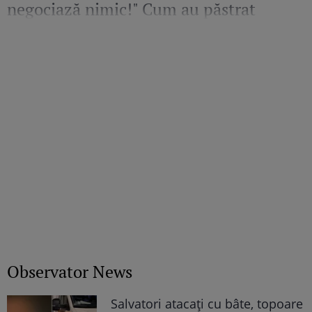
negociază nimic!" Cum au păstrat
echilibrul în viața Mayei după divorț
Observator News
Salvatori atacaţi cu bâte, topoare