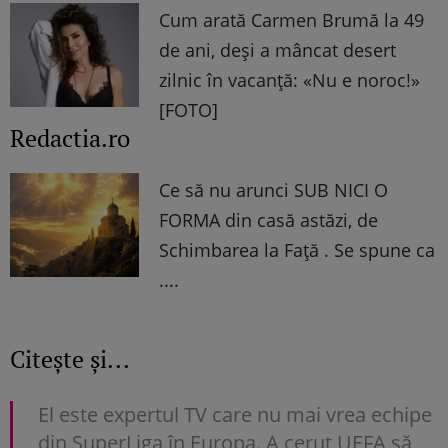
Cum arată Carmen Brumă la 49
de ani, deși a mâncat desert
zilnic în vacanță: «Nu e noroc!»
[FOTO]
Redactia.ro
Ce să nu arunci SUB NICI O
FORMA din casă astăzi, de
Schimbarea la Față . Se spune ca
....
Citește și...
El este expertul TV care nu mai vrea echipe
din SuperLiga în Europa. A cerut UEFA să