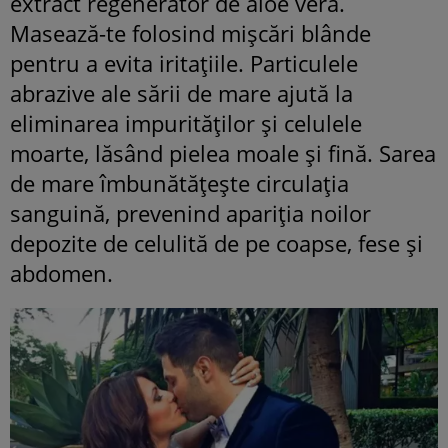
extract regenerator de aloe vera.
Masează-te folosind mișcări blânde
pentru a evita iritațiile. Particulele
abrazive ale sării de mare ajută la
eliminarea impurităților și celulele
moarte, lăsând pielea moale și fină. Sarea
de mare îmbunătățește circulația
sanguină, prevenind apariția noilor
depozite de celulită de pe coapse, fese și
abdomen.