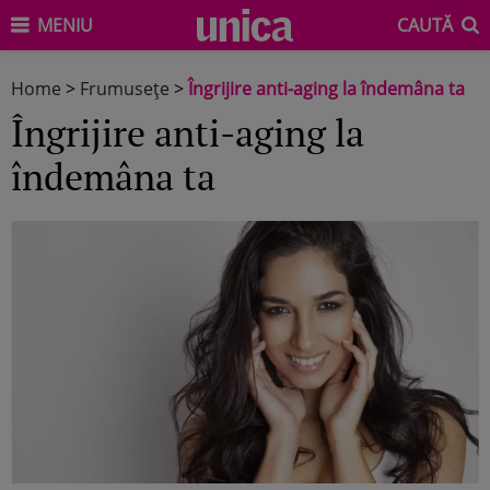
MENIU
CAUTĂ
Home
>
Frumuseţe
>
Îngrijire anti-aging la îndemâna ta
Îngrijire anti-aging la
îndemâna ta