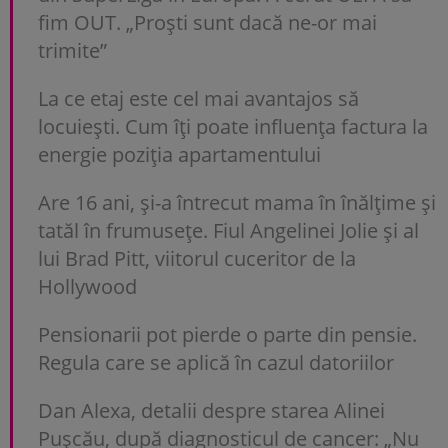
fim OUT. „Proști sunt dacă ne-or mai
trimite”
La ce etaj este cel mai avantajos să
locuiești. Cum îți poate influența factura la
energie poziția apartamentului
Are 16 ani, și-a întrecut mama în înălțime și
tatăl în frumusețe. Fiul Angelinei Jolie și al
lui Brad Pitt, viitorul cuceritor de la
Hollywood
Pensionarii pot pierde o parte din pensie.
Regula care se aplică în cazul datoriilor
Dan Alexa, detalii despre starea Alinei
Pușcău, după diagnosticul de cancer: „Nu