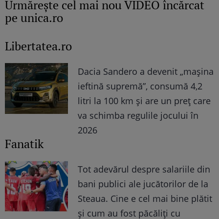
Urmăreşte cel mai nou VIDEO încărcat
pe unica.ro
Libertatea.ro
Dacia Sandero a devenit „mașina
ieftină supremă”, consumă 4,2
litri la 100 km și are un preț care
va schimba regulile jocului în
2026
Fanatik
Tot adevărul despre salariile din
bani publici ale jucătorilor de la
Steaua. Cine e cel mai bine plătit
și cum au fost păcăliți cu