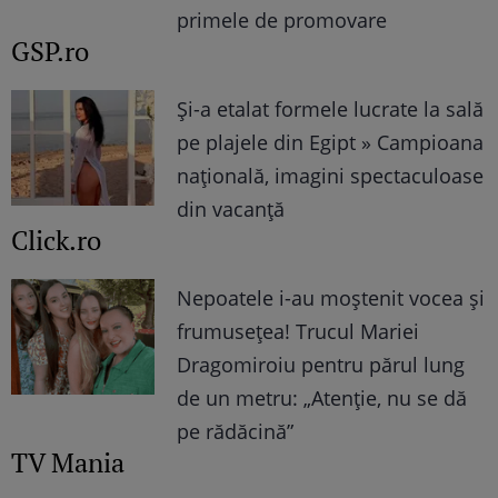
primele de promovare
GSP.ro
Și-a etalat formele lucrate la sală
pe plajele din Egipt » Campioana
națională, imagini spectaculoase
din vacanță
Click.ro
Nepoatele i-au moștenit vocea și
frumusețea! Trucul Mariei
Dragomiroiu pentru părul lung
de un metru: „Atenție, nu se dă
pe rădăcină”
TV Mania