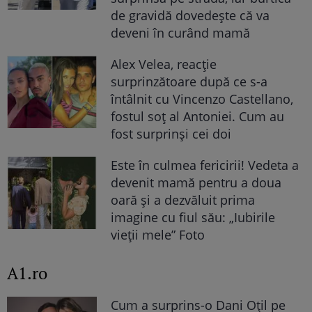
de gravidă dovedește că va
deveni în curând mamă
Alex Velea, reacție
surprinzătoare după ce s-a
întâlnit cu Vincenzo Castellano,
fostul soț al Antoniei. Cum au
fost surprinși cei doi
Este în culmea fericirii! Vedeta a
devenit mamă pentru a doua
oară și a dezvăluit prima
imagine cu fiul său: „Iubirile
vieții mele” Foto
A1.ro
Cum a surprins-o Dani Oțil pe