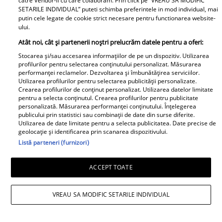
mărturisit
catre Vendor-ii cu care colaboram. Prin click pe “VREAU SA MODIFIC
SETARILE INDIVIDUAL” puteti schimba preferintele in mod individual, mai
putin cele legate de cookie strict necesare pentru functionarea website-
ului.
Atât noi, cât și partenerii noștri prelucrăm datele pentru a oferi:
Stocarea și/sau accesarea informațiilor de pe un dispozitiv. Utilizarea
profilurilor pentru selectarea conținutului personalizat. Măsurarea
performanței reclamelor. Dezvoltarea și îmbunătățirea serviciilor.
Utilizarea profilurilor pentru selectarea publicității personalizate.
Crearea profilurilor de conținut personalizat. Utilizarea datelor limitate
pentru a selecta conținutul. Crearea profilurilor pentru publicitate
personalizată. Măsurarea performanței conținutului. Înțelegerea
publicului prin statistici sau combinații de date din surse diferite.
Utilizarea de date limitate pentru a selecta publicitatea. Date precise de
geolocație și identificarea prin scanarea dispozitivului.
Listă parteneri (furnizori)
ACCEPT TOATE
VREAU SA MODIFIC SETARILE INDIVIDUAL
Laura Cosoi se gândește la al șaselea
copil, la scurt timp după ce a născut a