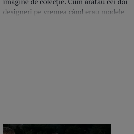
imagine de colecție. Cum arătau cei doi
designeri pe vremea când erau modele