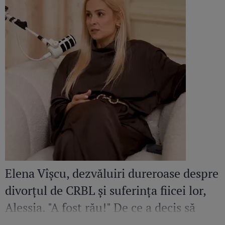
Elena Vîșcu, dezvăluiri dureroase despre
divorțul de CRBL și suferința fiicei lor,
Alessia. "A fost rău!" De ce a decis să
plece cu fata în Chișinău