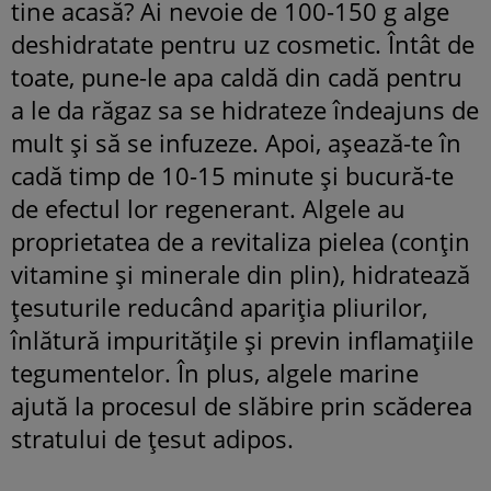
tine acasă? Ai nevoie de 100-150 g alge
deshidratate pentru uz cosmetic. Întât de
toate, pune-le apa caldă din cadă pentru
a le da răgaz sa se hidrateze îndeajuns de
mult și să se infuzeze. Apoi, așează-te în
cadă timp de 10-15 minute și bucură-te
de efectul lor regenerant. Algele au
proprietatea de a revitaliza pielea (conțin
vitamine și minerale din plin), hidratează
țesuturile reducând apariția pliurilor,
înlătură impuritățile și previn inflamațiile
tegumentelor. În plus, algele marine
ajută la procesul de slăbire prin scăderea
stratului de țesut adipos.