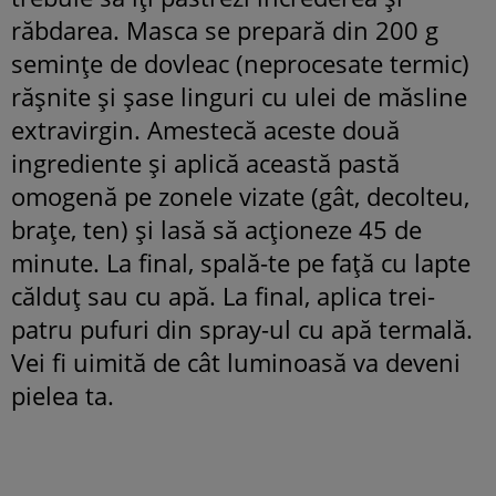
răbdarea. Masca se prepară din 200 g
semințe de dovleac (neprocesate termic)
rășnite și șase linguri cu ulei de măsline
extravirgin. Amestecă aceste două
ingrediente și aplică această pastă
omogenă pe zonele vizate (gât, decolteu,
brațe, ten) și lasă să acționeze 45 de
minute. La final, spală-te pe față cu lapte
călduț sau cu apă. La final, aplica trei-
patru pufuri din spray-ul cu apă termală.
Vei fi uimită de cât luminoasă va deveni
pielea ta.