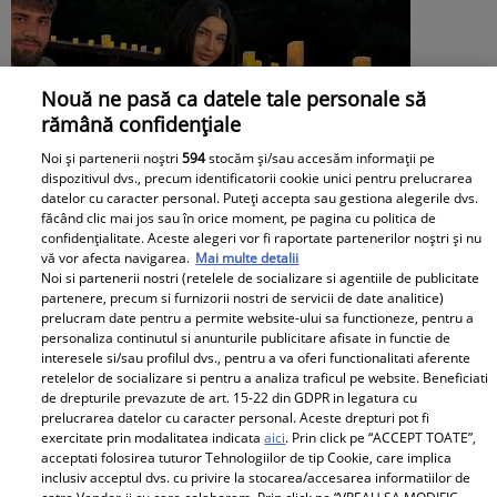
Nouă ne pasă ca datele tale personale să
rămână confidențiale
Noi și partenerii noștri
594
stocăm și/sau accesăm informații pe
dispozitivul dvs., precum identificatorii cookie unici pentru prelucrarea
datelor cu caracter personal. Puteți accepta sau gestiona alegerile dvs.
făcând clic mai jos sau în orice moment, pe pagina cu politica de
confidențialitate. Aceste alegeri vor fi raportate partenerilor noștri și nu
vă vor afecta navigarea.
Mai multe detalii
Noi si partenerii nostri (retelele de socializare si agentiile de publicitate
partenere, precum si furnizorii nostri de servicii de date analitice)
prelucram date pentru a permite website-ului sa functioneze, pentru a
personaliza continutul si anunturile publicitare afisate in functie de
interesele si/sau profilul dvs., pentru a va oferi functionalitati aferente
retelelor de socializare si pentru a analiza traficul pe website. Beneficiati
Moldo de la „Casa iubirii”, prins cu
de drepturile prevazute de art. 15-22 din GDPR in legatura cu
prelucrarea datelor cu caracter personal. Aceste drepturi pot fi
minciuna la testul poligraf despre
exercitate prin modalitatea indicata
aici
. Prin click pe “ACCEPT TOATE”,
relația cu Kira. „Stai puțin! Nu…” Ce a
acceptati folosirea tuturor Tehnologiilor de tip Cookie, care implica
inclusiv acceptul dvs. cu privire la stocarea/accesarea informatiilor de