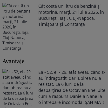
Cât costă un litru de benzină și
motorină, marți, 21 iulie 2026, în
București, Iași, Cluj-Napoca,
Timișoara și Constanța
Avantaje
Ea - 52, el - 29, atât aveau când s-
au îndrăgostit, dar iubirea nu a
rezistat. La 6 luni de la
despărțirea de Octavian Ene, uite
cum a răspuns Daniela Nane la
o întrebare incomodă! ȘAH MAT!