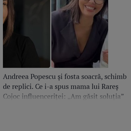
Andreea Popescu și fosta soacră, schimb
de replici. Ce i-a spus mama lui Rareș
Cojoc influenceriței: „Am găsit soluția”