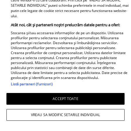
catre Vendor-ii cu care colaboram. Prin click pe “VREAU SA MODIFIC
SETARILE INDIVIDUAL” puteti schimba preferintele in mod individual, mai
putin cele legate de cookie strict necesare pentru functionarea website-
ului.
Atât noi, cât și partenerii noștri prelucrăm datele pentru a oferi:
Stocarea și/sau accesarea informațiilor de pe un dispozitiv. Utilizarea
profilurilor pentru selectarea conținutului personalizat. Măsurarea
performanței reclamelor. Dezvoltarea și îmbunătățirea serviciilor.
Utilizarea profilurilor pentru selectarea publicității personalizate.
Crearea profilurilor de conținut personalizat. Utilizarea datelor limitate
Cu ce se ocupă, de fapt, Alexandre
pentru a selecta conținutul. Crearea profilurilor pentru publicitate
personalizată. Măsurarea performanței conținutului. Înțelegerea
Eram. Soțul Andreei Esca a transformat
publicului prin statistici sau combinații de date din surse diferite.
Utilizarea de date limitate pentru a selecta publicitatea. Date precise de
complet o localitate din România
geolocație și identificarea prin scanarea dispozitivului.
Listă parteneri (furnizori)
ACCEPT TOATE
VREAU SA MODIFIC SETARILE INDIVIDUAL