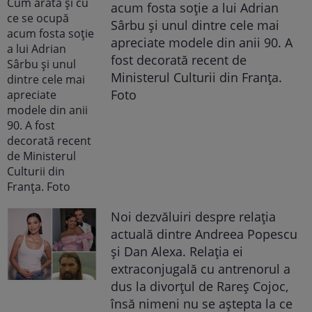
acum fosta soție a lui Adrian
Sârbu și unul dintre cele mai
apreciate modele din anii 90. A
fost decorată recent de
Ministerul Culturii din Franța.
Foto
Noi dezvăluiri despre relația
actuală dintre Andreea Popescu
și Dan Alexa. Relația ei
extraconjugală cu antrenorul a
dus la divorțul de Rareș Cojoc,
însă nimeni nu se aștepta la ce