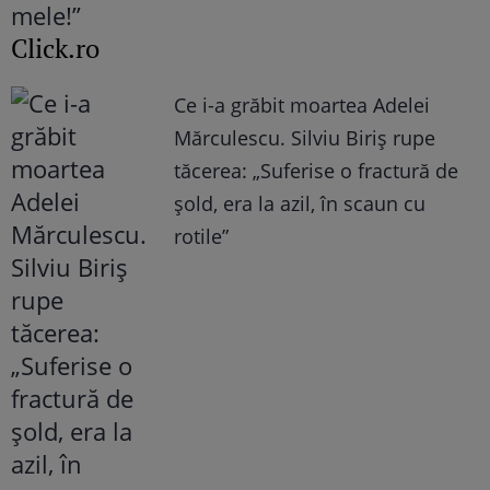
Click.ro
Ce i-a grăbit moartea Adelei
Mărculescu. Silviu Biriș rupe
tăcerea: „Suferise o fractură de
șold, era la azil, în scaun cu
rotile”