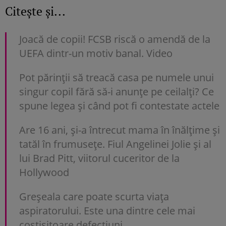
Citește și...
Joacă de copii! FCSB riscă o amendă de la
UEFA dintr-un motiv banal. Video
Pot părinții să treacă casa pe numele unui
singur copil fără să-i anunțe pe ceilalți? Ce
spune legea și când pot fi contestate actele
Are 16 ani, și-a întrecut mama în înălțime și
tatăl în frumusețe. Fiul Angelinei Jolie și al
lui Brad Pitt, viitorul cuceritor de la
Hollywood
Greșeala care poate scurta viața
aspiratorului. Este una dintre cele mai
costisitoare defecțiuni