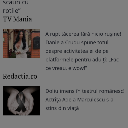
TV Mania
A rupt tăcerea fără nicio rușine!
Daniela Crudu spune totul
despre activitatea ei de pe
platformele pentru adulți: „Fac
ce vreau, e wow!”
Redactia.ro
Doliu imens în teatrul românesc!
Actrița Adela Mărculescu s-a
stins din viață