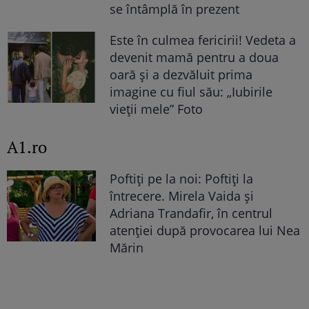
se întâmplă în prezent
Este în culmea fericirii! Vedeta a
devenit mamă pentru a doua
oară și a dezvăluit prima
imagine cu fiul său: „Iubirile
vieții mele” Foto
A1.ro
Poftiți pe la noi: Poftiți la
întrecere. Mirela Vaida și
Adriana Trandafir, în centrul
atenției după provocarea lui Nea
Mărin