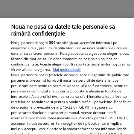
Nouă ne pasă ca datele tale personale să
rămână confidențiale
Noi și partenerii noștri
594
stocăm și/sau accesăm informații pe
dispozitivul dvs., precum identificatorii cookie unici pentru prelucrarea
datelor cu caracter personal. Puteți accepta sau gestiona alegerile dvs.
făcând clic mai jos sau în orice moment, pe pagina cu politica de
confidențialitate. Aceste alegeri vor fi raportate partenerilor noștri și nu
vă vor afecta navigarea.
Mai multe detalii
Noi si partenerii nostri (retelele de socializare si agentiile de publicitate
partenere, precum si furnizorii nostri de servicii de date analitice)
prelucram date pentru a permite website-ului sa functioneze, pentru a
personaliza continutul si anunturile publicitare afisate in functie de
interesele si/sau profilul dvs., pentru a va oferi functionalitati aferente
retelelor de socializare si pentru a analiza traficul pe website. Beneficiati
de drepturile prevazute de art. 15-22 din GDPR in legatura cu
prelucrarea datelor cu caracter personal. Aceste drepturi pot fi
exercitate prin modalitatea indicata
aici
. Prin click pe “ACCEPT TOATE”,
acceptati folosirea tuturor Tehnologiilor de tip Cookie, care implica
inclusiv acceptul dvs. cu privire la stocarea/accesarea informatiilor de