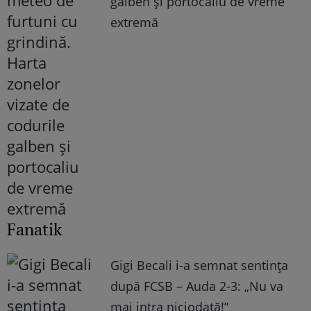
galben și portocaliu de vreme
extremă
Fanatik
Gigi Becali i-a semnat sentința
după FCSB – Auda 2-3: „Nu va
mai intra niciodată!”