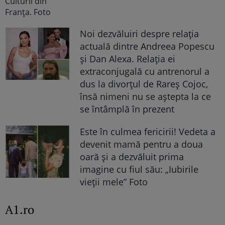
Noi dezvăluiri despre relația
actuală dintre Andreea Popescu
și Dan Alexa. Relația ei
extraconjugală cu antrenorul a
dus la divorțul de Rareș Cojoc,
însă nimeni nu se aștepta la ce
se întâmplă în prezent
Este în culmea fericirii! Vedeta a
devenit mamă pentru a doua
oară și a dezvăluit prima
imagine cu fiul său: „Iubirile
vieții mele” Foto
A1.ro