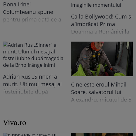
Bona Irinei
Columbeanu spune
Ca la Bollywood! Cum s-
pentru prima dată ce a
a îmbrăcat Prima
trăit în vila de la
Doamnă a României la
Izvorani. Ce nu s-a văzut
întâlnirea cu președinta
niciodată la TV: ”Eu am
Indiei la București.
cunoscut o altă latură a
Niciodată nu a fost atât
relației lor. În casă era o
de îndrăzneață!
atmosferă..."
Imaginile momentului
Adrian Rus „Sinner” a
murit. Ultimul mesaj al
Cine este eroul Mihail
fostei iubite după
Soare, salvatorul lui
tragedia de la Brno
Alexandru, micuțul de 5
frânge inimi
ani dispărut 3 zile în
pădure. Ce spune
Viva.ro
despre copiii lui