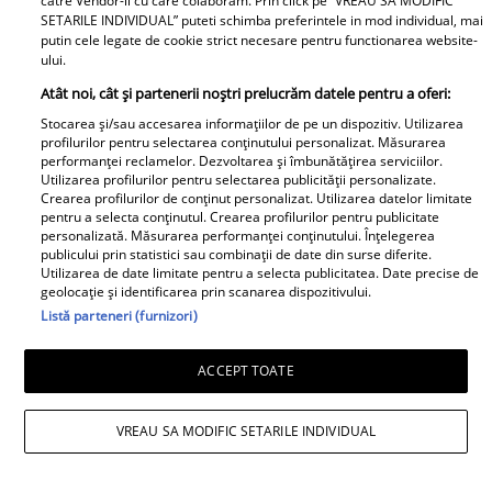
catre Vendor-ii cu care colaboram. Prin click pe “VREAU SA MODIFIC
împreună ....
și-a luat rămas-bun
SETARILE INDIVIDUAL” puteti schimba preferintele in mod individual, mai
putin cele legate de cookie strict necesare pentru functionarea website-
printr-un mesaj dureros
ului.
Atât noi, cât și partenerii noștri prelucrăm datele pentru a oferi:
Retete
Stocarea și/sau accesarea informațiilor de pe un dispozitiv. Utilizarea
profilurilor pentru selectarea conținutului personalizat. Măsurarea
performanței reclamelor. Dezvoltarea și îmbunătățirea serviciilor.
Utilizarea profilurilor pentru selectarea publicității personalizate.
Crearea profilurilor de conținut personalizat. Utilizarea datelor limitate
pentru a selecta conținutul. Crearea profilurilor pentru publicitate
personalizată. Măsurarea performanței conținutului. Înțelegerea
publicului prin statistici sau combinații de date din surse diferite.
Utilizarea de date limitate pentru a selecta publicitatea. Date precise de
geolocație și identificarea prin scanarea dispozitivului.
Salată de dovlecei cu
Înghețată de pepene
Listă parteneri (furnizori)
iaurt și usturoi – rețeta
roșu - desertul verii
perfectă pentru vară
pentru toată familia
ACCEPT TOATE
VREAU SA MODIFIC SETARILE INDIVIDUAL