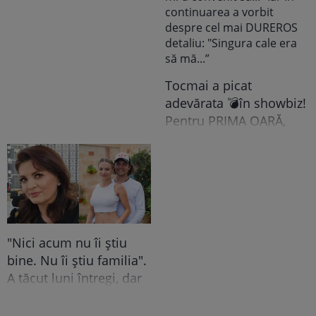
ANUNȚUL pe care nici
colegii lui nu se
așteptau să-l audă. Într-
o mișcare FULGER,
liderul PSD tocmai a dat
Tocmai a picat
o veste importantă
adevărata 💣în showbiz!
Pentru PRIMA OARĂ,
Cabral rupe tăcerea
despre DIVORȚUL de
Andreea Ibacka, iar ce a
putut face public a
stârnit valuri și valuri de
reacții: "M-a atins mai
"Nici acum nu îi știu
tare decât mi-ar fi
bine. Nu îi știu familia".
plăcut să cred. Nu mi-a
A tăcut luni întregi, dar
convenit să..." Iar în
acum Gina Matache a
continuarea a vorbit
spus adevărul despre
despre cel mai