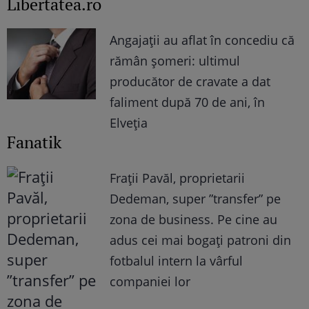
Libertatea.ro
Angajații au aflat în concediu că
rămân șomeri: ultimul
producător de cravate a dat
faliment după 70 de ani, în
Elveția
Fanatik
Frații Pavăl, proprietarii
Dedeman, super ”transfer” pe
zona de business. Pe cine au
adus cei mai bogați patroni din
fotbalul intern la vârful
companiei lor