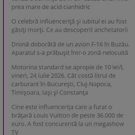
prea mare de acid cianhidric
O celebră influenceriță și iubitul ei au fost
găsiți morți. Ce au descoperit anchetatorii
Dronă doborâtă de un avion F-16 în Buzău.
Aparatul s-a prăbușit într-o zonă nelocuită
Motorina standard se apropie de 10 lei/l,
vineri, 24 iulie 2026. Cât costă litrul de
carburant în București, Cluj-Napoca,
Timișoara, Iași și Constanța
Cine este influencerița care a furat o
brățară Louis Vuitton de peste 36.000 de
euro. A fost concurentă la un megashow
TV