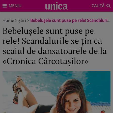
MENIU
CAUTĂ
Home
>
Știri
>
Bebeluşele sunt puse pe rele! Scandalurile se țin ca scaiul de dansatoarele de la «Cronica Cârcotașilor»
Bebeluşele sunt puse pe
rele! Scandalurile se țin ca
scaiul de dansatoarele de la
«Cronica Cârcotașilor»