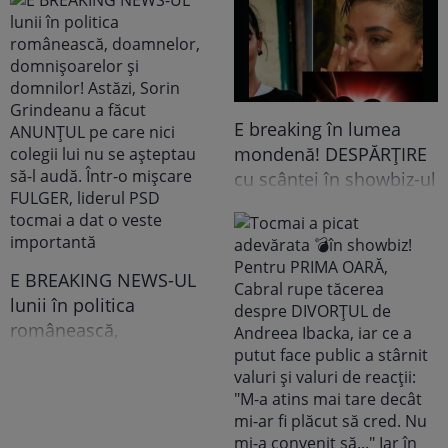
E breaking în lumea
mondenă! DESPĂRȚIRE
cu scântei în showbiz-ul
românesc! Îndrăgita
noastră vedetă a
recunoscut TOT, dar
tooot: „Mă abțin să nu-i
E BREAKING NEWS-UL
scriu. Am făcut
lunii în politica
scandal!” Ce s-a
românească,
întâmplat e...
doamnelor,
domnișoarelor și
domnilor! Astăzi, Sorin
Grindeanu a făcut