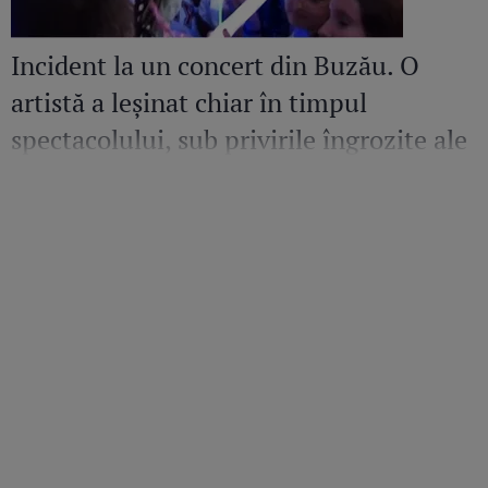
Incident la un concert din Buzău. O
artistă a leșinat chiar în timpul
spectacolului, sub privirile îngrozite ale
Mirelei Vaida