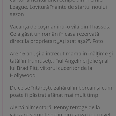
League. Lovitură înainte de startul noului
sezon
Vacanță de coșmar într-o vilă din Thassos.
Ce a găsit un român în casa rezervată
direct la proprietar: „Aţi stat aşa?”. Foto
Are 16 ani, și-a întrecut mama în înălțime și
tatăl în frumusețe. Fiul Angelinei Jolie și al
lui Brad Pitt, viitorul cuceritor de la
Hollywood
De ce se întărește zahărul în borcan și cum
poate fi păstrat afânat mai mult timp
Alertă alimentară. Penny retrage de la
vânzare semințe de in din cauza unui nivel