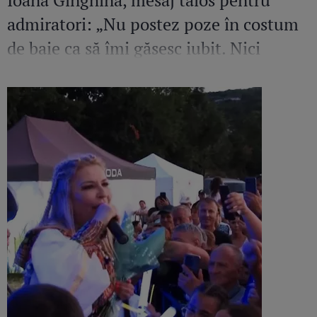
Ioana Ginghină, mesaj tăios pentru
admiratori: „Nu postez poze în costum
de baie ca să îmi găsesc iubit. Nici
amant”