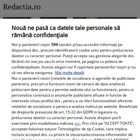
Redactia.ro
relația cu GINERELE EI,
DUREROS detaliu:
Radu Siffredi. Nimeni
"Singura cale era să
nu se aștepta să scoată
mă...”
Nouă ne pasă ca datele tale personale să
la iveală și ACEST
rămână confidențiale
AMĂNUNT ce i-a lăsat
pe mulți fără replică:
Noi și partenerii noștri
594
stocăm și/sau accesăm informații pe
dispozitivul dvs., precum identificatorii cookie unici pentru prelucrarea
"M-am lămurit"
datelor cu caracter personal. Puteți accepta sau gestiona alegerile dvs.
Boala care a rapus-o pe
Primele cuvinte ale
făcând clic mai jos sau în orice moment, pe pagina cu politica de
confidențialitate. Aceste alegeri vor fi raportate partenerilor noștri și nu
Adela Marculescu. De
mamei lui Rares Cojoc
vă vor afecta navigarea.
Mai multe detalii
ce ajunsese in scaun cu
dupa divortul de
Noi si partenerii nostri (retelele de socializare si agentiile de publicitate
rotile: &quot;In urma cu
Andreea Popescu. Ce i-a
partenere, precum si furnizorii nostri de servicii de date analitice)
prelucram date pentru a permite website-ului sa functioneze, pentru a
un an...&quot; Vezi mai
comentat public fostei
personaliza continutul si anunturile publicitare afisate in functie de
mult
nurori
interesele si/sau profilul dvs., pentru a va oferi functionalitati aferente
retelelor de socializare si pentru a analiza traficul pe website. Beneficiati
de drepturile prevazute de art. 15-22 din GDPR in legatura cu
prelucrarea datelor cu caracter personal. Aceste drepturi pot fi
Surpriză în showbiz-ul
exercitate prin modalitatea indicata
aici
. Prin click pe “ACCEPT TOATE”,
acceptati folosirea tuturor Tehnologiilor de tip Cookie, care implica
românesc! Valentin
Doliu în familia lui Miraj
inclusiv acceptul dvs. cu privire la stocarea/accesarea informatiilor de
Sanfira și Codruța Filip,
Tzunami! Fiica artistului