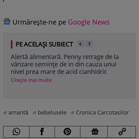
Urmărește-ne pe
Google News
PE ACELAȘI SUBIECT
Alertă alimentară. Penny retrage de la
O ce
vânzare semințe de in din cauza unui
fos
nivel prea mare de acid cianhidric
anc
Citește mai multe
Cite
amantă
bebelusele
Cronica Carcotasilor