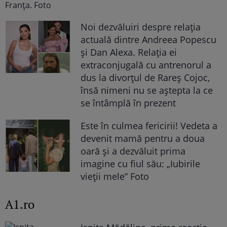
Noi dezvăluiri despre relația
actuală dintre Andreea Popescu
și Dan Alexa. Relația ei
extraconjugală cu antrenorul a
dus la divorțul de Rareș Cojoc,
însă nimeni nu se aștepta la ce
se întâmplă în prezent
Este în culmea fericirii! Vedeta a
devenit mamă pentru a doua
oară și a dezvăluit prima
imagine cu fiul său: „Iubirile
vieții mele” Foto
A1.ro