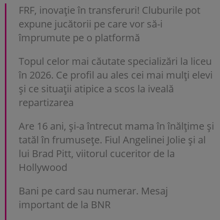
FRF, inovație în transferuri! Cluburile pot
expune jucătorii pe care vor să-i
împrumute pe o platformă
Topul celor mai căutate specializări la liceu
în 2026. Ce profil au ales cei mai mulți elevi
și ce situații atipice a scos la iveală
repartizarea
Are 16 ani, și-a întrecut mama în înălțime și
tatăl în frumusețe. Fiul Angelinei Jolie și al
lui Brad Pitt, viitorul cuceritor de la
Hollywood
Bani pe card sau numerar. Mesaj
important de la BNR