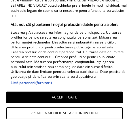
catre Vendor-ii cu care colaboram. Prin click pe “VREAU SA MODIFIC
colegii lui nu se
SETARILE INDIVIDUAL” puteti schimba preferintele in mod individual, mai
putin cele legate de cookie strict necesare pentru functionarea website-
așteptau să-l audă. Într-
ului.
o mișcare FULGER,
Atât noi, cât și partenerii noștri prelucrăm datele pentru a oferi:
liderul PSD tocmai a dat
Tocmai a picat
Stocarea și/sau accesarea informațiilor de pe un dispozitiv. Utilizarea
o veste importantă
adevărata 💣în showbiz!
profilurilor pentru selectarea conținutului personalizat. Măsurarea
performanței reclamelor. Dezvoltarea și îmbunătățirea serviciilor.
Pentru PRIMA OARĂ,
Utilizarea profilurilor pentru selectarea publicității personalizate.
Cabral rupe tăcerea
Crearea profilurilor de conținut personalizat. Utilizarea datelor limitate
pentru a selecta conținutul. Crearea profilurilor pentru publicitate
despre DIVORȚUL de
personalizată. Măsurarea performanței conținutului. Înțelegerea
Andreea Ibacka, iar ce a
publicului prin statistici sau combinații de date din surse diferite.
Utilizarea de date limitate pentru a selecta publicitatea. Date precise de
putut face public a
geolocație și identificarea prin scanarea dispozitivului.
stârnit valuri și valuri de
Listă parteneri (furnizori)
reacții: "M-a atins mai
"Nici acum nu îi știu
tare decât mi-ar fi
ACCEPT TOATE
bine. Nu îi știu familia".
plăcut să cred. Nu mi-a
A tăcut luni întregi, dar
convenit să..." Iar în
VREAU SA MODIFIC SETARILE INDIVIDUAL
acum Gina Matache a
continuarea a vorbit
spus adevărul despre
despre cel mai