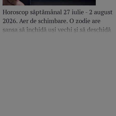
Horoscop săptămânal 27 iulie - 2 august
2026. Aer de schimbare. O zodie are
șansa să închidă uși vechi și să deschidă
altele pline de promisiuni