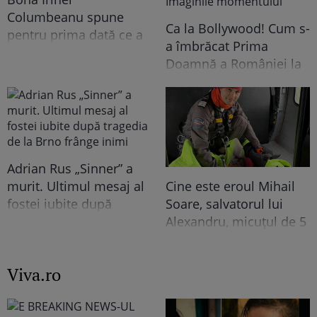
Columbeanu spune
Ca la Bollywood! Cum s-
pentru prima dată ce a
a îmbrăcat Prima
trăit în vila de la
Doamnă a României la
Izvorani. Ce nu s-a văzut
întâlnirea cu președinta
niciodată la TV: ”Eu am
Indiei la București.
cunoscut o altă latură a
Niciodată nu a fost atât
relației lor. În casă era o
de îndrăzneață!
atmosferă..."
Imaginile momentului
Adrian Rus „Sinner” a
murit. Ultimul mesaj al
Cine este eroul Mihail
fostei iubite după
Soare, salvatorul lui
tragedia de la Brno
Alexandru, micuțul de 5
frânge inimi
ani dispărut 3 zile în
pădure. Ce spune
Viva.ro
despre copiii lui