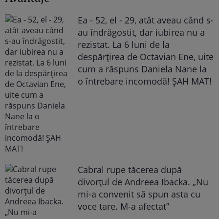
Ea - 52, el - 29, atât aveau când s-
au îndrăgostit, dar iubirea nu a
rezistat. La 6 luni de la
despărțirea de Octavian Ene, uite
cum a răspuns Daniela Nane la
o întrebare incomodă! ȘAH MAT!
Cabral rupe tăcerea după
divorțul de Andreea Ibacka. „Nu
mi-a convenit să spun asta cu
voce tare. M-a afectat”