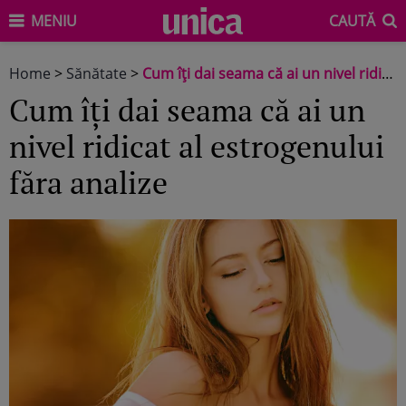
MENIU
CAUTĂ
Home
>
Sănătate
>
Cum îți dai seama că ai un nivel ridicat al estrogenului făra analize
Cum îți dai seama că ai un
nivel ridicat al estrogenului
făra analize