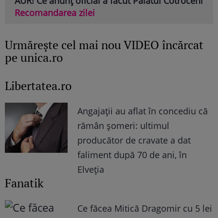
AUR! Ce anunț oficial a făcut Palatul Cotroceni
Recomandarea zilei
Urmăreşte cel mai nou VIDEO încărcat
pe unica.ro
Libertatea.ro
Angajații au aflat în concediu că
rămân șomeri: ultimul
producător de cravate a dat
faliment după 70 de ani, în
Elveția
Fanatik
Ce făcea Mitică Dragomir cu 5 lei