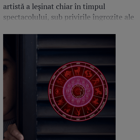
artistă a leșinat chiar în timpul
spectacolului, sub privirile îngrozite ale
Mirelei Vaida