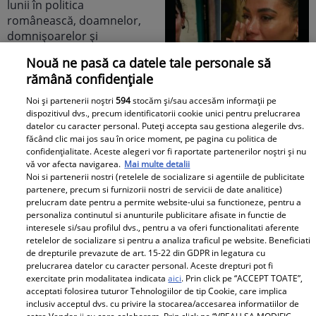
Nouă ne pasă ca datele tale personale să
rămână confidențiale
E breaking în lumea
mondenă! DESPĂRȚIRE
Noi și partenerii noștri
594
stocăm și/sau accesăm informații pe
dispozitivul dvs., precum identificatorii cookie unici pentru prelucrarea
cu scântei în showbiz-ul
datelor cu caracter personal. Puteți accepta sau gestiona alegerile dvs.
românesc! Îndrăgita
făcând clic mai jos sau în orice moment, pe pagina cu politica de
noastră vedetă a
confidențialitate. Aceste alegeri vor fi raportate partenerilor noștri și nu
vă vor afecta navigarea.
Mai multe detalii
recunoscut TOT, dar
Noi si partenerii nostri (retelele de socializare si agentiile de publicitate
tooot: „Mă abțin să nu-i
E BREAKING NEWS-UL
partenere, precum si furnizorii nostri de servicii de date analitice)
scriu. Am făcut
prelucram date pentru a permite website-ului sa functioneze, pentru a
lunii în politica
personaliza continutul si anunturile publicitare afisate in functie de
scandal!” Ce s-a
românească,
interesele si/sau profilul dvs., pentru a va oferi functionalitati aferente
întâmplat e...
doamnelor,
retelelor de socializare si pentru a analiza traficul pe website. Beneficiati
de drepturile prevazute de art. 15-22 din GDPR in legatura cu
domnișoarelor și
prelucrarea datelor cu caracter personal. Aceste drepturi pot fi
domnilor! Astăzi, Sorin
exercitate prin modalitatea indicata
aici
. Prin click pe “ACCEPT TOATE”,
Grindeanu a făcut
acceptati folosirea tuturor Tehnologiilor de tip Cookie, care implica
inclusiv acceptul dvs. cu privire la stocarea/accesarea informatiilor de
ANUNȚUL pe care nici