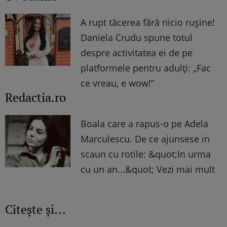
A rupt tăcerea fără nicio rușine!
Daniela Crudu spune totul
despre activitatea ei de pe
platformele pentru adulți: „Fac
ce vreau, e wow!”
Redactia.ro
Boala care a rapus-o pe Adela
Marculescu. De ce ajunsese in
scaun cu rotile: &quot;In urma
cu un an...&quot; Vezi mai mult
Citește și...