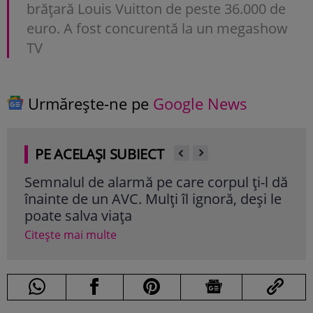
brățară Louis Vuitton de peste 36.000 de
euro. A fost concurentă la un megashow
TV
Urmărește-ne pe
Google News
PE ACELAȘI SUBIECT
Semnalul de alarmă pe care corpul ți-l dă
Ali
înainte de un AVC. Mulți îl ignoră, deși le
cole
poate salva viața
cli
Citește mai multe
Cite