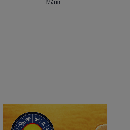
Mărin