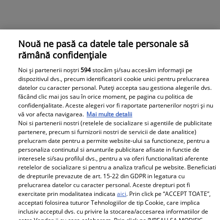
despre el. Sunt mândră și fericită să
cunosc un om de calitatea aceasta”
Nouă ne pasă ca datele tale personale să
rămână confidențiale
Noi și partenerii noștri
594
stocăm și/sau accesăm informații pe
dispozitivul dvs., precum identificatorii cookie unici pentru prelucrarea
datelor cu caracter personal. Puteți accepta sau gestiona alegerile dvs.
făcând clic mai jos sau în orice moment, pe pagina cu politica de
confidențialitate. Aceste alegeri vor fi raportate partenerilor noștri și nu
vă vor afecta navigarea.
Mai multe detalii
Noi si partenerii nostri (retelele de socializare si agentiile de publicitate
partenere, precum si furnizorii nostri de servicii de date analitice)
prelucram date pentru a permite website-ului sa functioneze, pentru a
personaliza continutul si anunturile publicitare afisate in functie de
interesele si/sau profilul dvs., pentru a va oferi functionalitati aferente
retelelor de socializare si pentru a analiza traficul pe website. Beneficiati
de drepturile prevazute de art. 15-22 din GDPR in legatura cu
prelucrarea datelor cu caracter personal. Aceste drepturi pot fi
exercitate prin modalitatea indicata
aici
. Prin click pe “ACCEPT TOATE”,
acceptati folosirea tuturor Tehnologiilor de tip Cookie, care implica
inclusiv acceptul dvs. cu privire la stocarea/accesarea informatiilor de