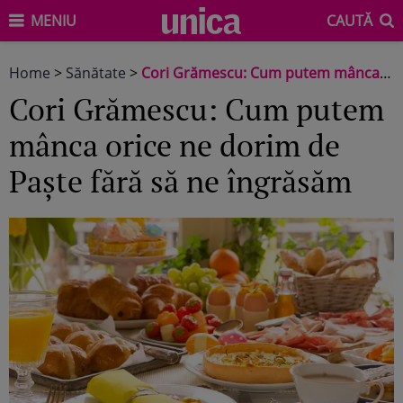
MENIU
CAUTĂ
Home
>
Sănătate
>
Cori Grămescu: Cum putem mânca orice ne dorim de Paște fără să ne îngrăsăm
Cori Grămescu: Cum putem
mânca orice ne dorim de
Paște fără să ne îngrăsăm