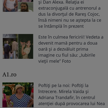
și Dan Alexa. Relația ei
extraconjugală cu antrenorul a
dus la divorțul de Rareș Cojoc,
însă nimeni nu se aștepta la ce
se întâmplă în prezent
Este în culmea fericirii! Vedeta a
devenit mamă pentru a doua
oară și a dezvăluit prima
imagine cu fiul său: „Iubirile
vieții mele” Foto
A1.ro
Poftiți pe la noi: Poftiți la
întrecere. Mirela Vaida și
Adriana Trandafir, în centrul
atenției după provocarea lui Nea