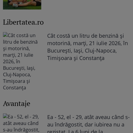
Libertatea.ro
Cât costă un litru de benzină și
motorină, marți, 21 iulie 2026, în
București, Iași, Cluj-Napoca,
Timișoara și Constanța
Avantaje
Ea - 52, el - 29, atât aveau când s-
au îndrăgostit, dar iubirea nu a
rezistat. La 6 luni de la