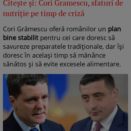
Citeşte şi:
Cori Gramescu, sfaturi de
nutriție pe timp de criză
Cori Grămescu oferă românilor un
plan
bine stabilit
pentru cei care doresc să
savureze preparatele tradiționale, dar își
doresc în același timp să mănânce
sănătos și să evite excesele alimentare.