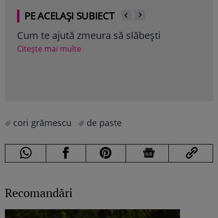
PE ACELAȘI SUBIECT
bești
Produsul alimentar viral pe TikTok
te ajută să slăbești mai repede
Citește mai multe
cori grămescu
de paste
Recomandări