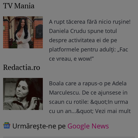
TV Mania
A rupt tăcerea fără nicio rușine!
Daniela Crudu spune totul
despre activitatea ei de pe
platformele pentru adulți: „Fac
ce vreau, e wow!”
Redactia.ro
Boala care a rapus-o pe Adela
Marculescu. De ce ajunsese in
scaun cu rotile: &quot;In urma
cu un an...&quot; Vezi mai mult
Urmărește-ne pe
Google News