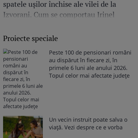
spatele ușilor închise ale vilei de la
Izvorani. Cum se comportau Irinel
Columbeanu și Monica Gabor când nu
erau în public
Proiecte speciale
Peste 100 de pensionari români
au dispărut în fiecare zi, în
primele 6 luni ale anului 2026.
Topul celor mai afectate județe
Un vecin instruit poate salva o
viață. Vezi despre ce e vorba