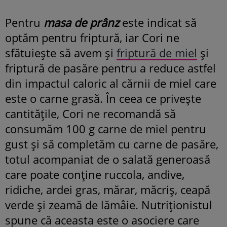
Pentru
masa de prânz
este indicat să
optăm pentru friptură, iar Cori ne
sfătuiește să avem și
friptură de miel
și
friptură de pasăre pentru a reduce astfel
din impactul caloric al cărnii de miel care
este o carne grasă. În ceea ce privește
cantitățile, Cori ne recomandă să
consumăm 100 g carne de miel pentru
gust și să completăm cu carne de pasăre,
totul acompaniat de o salată generoasă
care poate conține ruccola, andive,
ridiche, ardei gras, mărar, măcriș, ceapă
verde și zeamă de lămâie. Nutriționistul
spune că aceasta este o asociere care