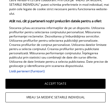
catre Vendor-ii cu care colaboram. Prin click pe “VREAU SA MODIFIC
SETARILE INDIVIDUAL” puteti schimba preferintele in mod individual, mai
putin cele legate de cookie strict necesare pentru functionarea website-
ului.
Atât noi, cât și partenerii noștri prelucrăm datele pentru a oferi:
Stocarea și/sau accesarea informațiilor de pe un dispozitiv. Utilizarea
profilurilor pentru selectarea conținutului personalizat. Măsurarea
performanței reclamelor. Dezvoltarea și îmbunătățirea serviciilor.
Utilizarea profilurilor pentru selectarea publicității personalizate.
Crearea profilurilor de conținut personalizat. Utilizarea datelor limitate
pentru a selecta conținutul. Crearea profilurilor pentru publicitate
personalizată. Măsurarea performanței conținutului. Înțelegerea
publicului prin statistici sau combinații de date din surse diferite.
Utilizarea de date limitate pentru a selecta publicitatea. Date precise de
geolocație și identificarea prin scanarea dispozitivului.
Mirabela Grădinaru, ținută rafinată la
Listă parteneri (furnizori)
întâlnirea cu Președinta Republicii
ACCEPT TOATE
India. Apariția memorabilă a Primei
Doamne a României
VREAU SA MODIFIC SETARILE INDIVIDUAL