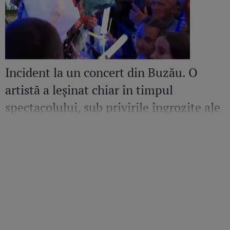
Incident la un concert din Buzău. O
artistă a leșinat chiar în timpul
spectacolului, sub privirile îngrozite ale
Mirelei Vaida