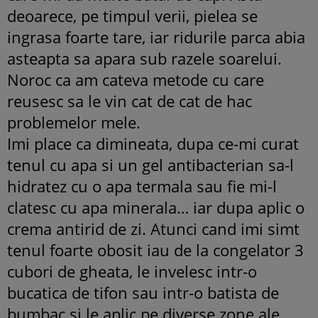
deoarece, pe timpul verii, pielea se
ingrasa foarte tare, iar ridurile parca abia
asteapta sa apara sub razele soarelui.
Noroc ca am cateva metode cu care
reusesc sa le vin cat de cat de hac
problemelor mele.
Imi place ca dimineata, dupa ce-mi curat
tenul cu apa si un gel antibacterian sa-l
hidratez cu o apa termala sau fie mi-l
clatesc cu apa minerala… iar dupa aplic o
crema antirid de zi. Atunci cand imi simt
tenul foarte obosit iau de la congelator 3
cubori de gheata, le invelesc intr-o
bucatica de tifon sau intr-o batista de
bumbac si le aplic pe diverse zone ale