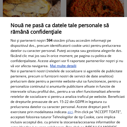
Nouă ne pasă ca datele tale personale să
rămână confidențiale
Musaca de vinete - cea
Zacuscă de vinete cu
Noi și partenerii noștri
594
stocăm și/sau accesăm informații pe
mai simplă rețetă și cea
ardei necopt – zacusca
dispozitivul dvs., precum identificatorii cookie unici pentru prelucrarea
mai gustoasă
leneșului
datelor cu caracter personal. Puteți accepta sau gestiona alegerile dvs.
făcând clic mai jos sau în orice moment, pe pagina cu politica de
confidențialitate. Aceste alegeri vor fi raportate partenerilor noștri și nu
vă vor afecta navigarea.
Mai multe detalii
Baby
Noi si partenerii nostri (retelele de socializare si agentiile de publicitate
partenere, precum si furnizorii nostri de servicii de date analitice)
prelucram date pentru a permite website-ului sa functioneze, pentru a
personaliza continutul si anunturile publicitare afisate in functie de
interesele si/sau profilul dvs., pentru a va oferi functionalitati aferente
retelelor de socializare si pentru a analiza traficul pe website. Beneficiati
de drepturile prevazute de art. 15-22 din GDPR in legatura cu
prelucrarea datelor cu caracter personal. Aceste drepturi pot fi
exercitate prin modalitatea indicata
aici
. Prin click pe “ACCEPT TOATE”,
acceptati folosirea tuturor Tehnologiilor de tip Cookie, care implica
Topul alimentelor din
Soțul Laurei Cosoi,
inclusiv acceptul dvs. cu privire la stocarea/accesarea informatiilor de