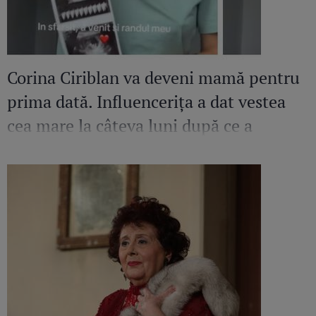
Corina Ciriblan va deveni mamă pentru
prima dată. Influencerița a dat vestea
cea mare la câteva luni după ce a
pierdut o sarcină