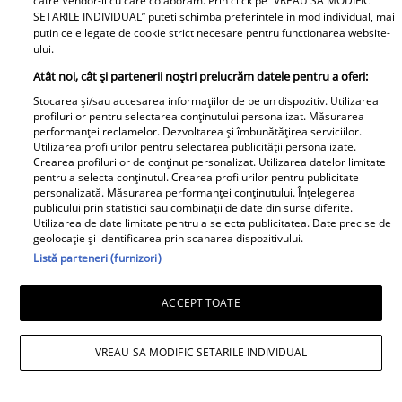
supermarket
Cosmin Curticăpean, a
catre Vendor-ii cu care colaboram. Prin click pe “VREAU SA MODIFIC
SETARILE INDIVIDUAL” puteti schimba preferintele in mod individual, mai
periculoase pentru
făcut cel mai așteptat
putin cele legate de cookie strict necesare pentru functionarea website-
copii. Atenționarea
anunț - a spus sexul
ului.
nutriționiștilor
celui de-al 5-lea copil!!
Atât noi, cât și partenerii noștri prelucrăm datele pentru a oferi:
După 4 fetițe urmează...
Stocarea și/sau accesarea informațiilor de pe un dispozitiv. Utilizarea
Ce frumoooos!
profilurilor pentru selectarea conținutului personalizat. Măsurarea
performanței reclamelor. Dezvoltarea și îmbunătățirea serviciilor.
Utilizarea profilurilor pentru selectarea publicității personalizate.
Crearea profilurilor de conținut personalizat. Utilizarea datelor limitate
Lucruri esențiale pentru
Dr. Mihai Craiu:
pentru a selecta conținutul. Crearea profilurilor pentru publicitate
personalizată. Măsurarea performanței conținutului. Înțelegerea
un start bun în
Manevrele esențiale de
publicului prin statistici sau combinații de date din surse diferite.
dezvoltarea copiilor
prim ajutor în cazul în
Utilizarea de date limitate pentru a selecta publicitatea. Date precise de
geolocație și identificarea prin scanarea dispozitivului.
care copilul se îneacă
Listă parteneri (furnizori)
Diva Hair
ACCEPT TOATE
VREAU SA MODIFIC SETARILE INDIVIDUAL