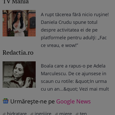
TV Mania
A rupt tăcerea fără nicio rușine!
Daniela Crudu spune totul
despre activitatea ei de pe
platformele pentru adulți: „Fac
ce vreau, e wow!”
Redactia.ro
Boala care a rapus-o pe Adela
Marculescu. De ce ajunsese in
scaun cu rotile: &quot;In urma
cu un an...&quot; Vezi mai mult
Urmărește-ne pe
Google News
hidratare
ingrijire
miere
ten