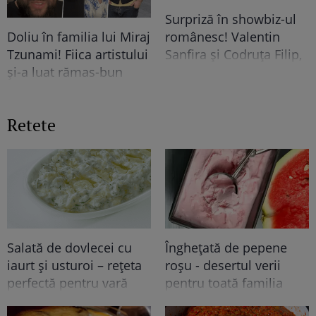
Surpriză în showbiz-ul
românesc! Valentin
Doliu în familia lui Miraj
Sanfira și Codruța Filip,
Tzunami! Fiica artistului
împreună ....
și-a luat rămas-bun
printr-un mesaj dureros
Retete
Salată de dovlecei cu
Înghețată de pepene
iaurt și usturoi – rețeta
roșu - desertul verii
perfectă pentru vară
pentru toată familia