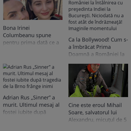
Bona Irinei
Columbeanu spune
Ca la Bollywood! Cum s-
pentru prima dată ce a
a îmbrăcat Prima
trăit în vila de la
Doamnă a României la
Izvorani. Ce nu s-a văzut
întâlnirea cu președinta
niciodată la TV: ”Eu am
Indiei la București.
cunoscut o altă latură a
Niciodată nu a fost atât
relației lor. În casă era o
de îndrăzneață!
atmosferă..."
Imaginile momentului
Adrian Rus „Sinner” a
murit. Ultimul mesaj al
Cine este eroul Mihail
fostei iubite după
Soare, salvatorul lui
tragedia de la Brno
Alexandru, micuțul de 5
frânge inimi
ani dispărut 3 zile în