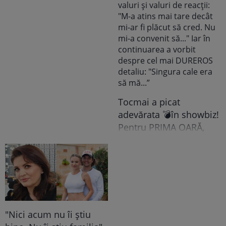
domnișoarelor și
domnilor! Astăzi, Sorin
Grindeanu a făcut
ANUNȚUL pe care nici
colegii lui nu se
așteptau să-l audă. Într-
o mișcare FULGER,
liderul PSD tocmai a dat
Tocmai a picat
o veste importantă
adevărata 💣în showbiz!
Pentru PRIMA OARĂ,
Cabral rupe tăcerea
despre DIVORȚUL de
Andreea Ibacka, iar ce a
putut face public a
stârnit valuri și valuri de
reacții: "M-a atins mai
"Nici acum nu îi știu
tare decât mi-ar fi