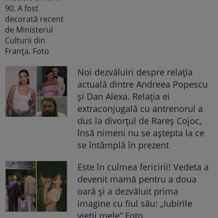
Noi dezvăluiri despre relația
actuală dintre Andreea Popescu
și Dan Alexa. Relația ei
extraconjugală cu antrenorul a
dus la divorțul de Rareș Cojoc,
însă nimeni nu se aștepta la ce
se întâmplă în prezent
Este în culmea fericirii! Vedeta a
devenit mamă pentru a doua
oară și a dezvăluit prima
imagine cu fiul său: „Iubirile
vieții mele” Foto