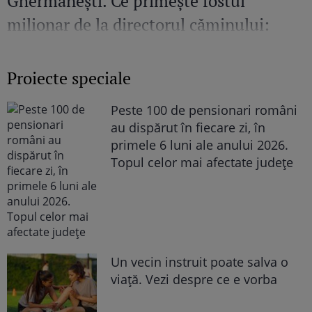
Ghermănești. Ce primește fostul
milionar de la directorul căminului:
„Văd cât de mult se bucură”
Proiecte speciale
Peste 100 de pensionari români
au dispărut în fiecare zi, în
primele 6 luni ale anului 2026.
Topul celor mai afectate județe
Un vecin instruit poate salva o
viață. Vezi despre ce e vorba