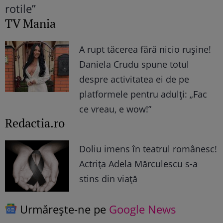
TV Mania
A rupt tăcerea fără nicio rușine!
Daniela Crudu spune totul
despre activitatea ei de pe
platformele pentru adulți: „Fac
ce vreau, e wow!”
Redactia.ro
Doliu imens în teatrul românesc!
Actrița Adela Mărculescu s-a
stins din viață
Urmărește-ne pe
Google News