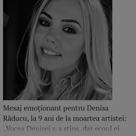
Mesaj emoționant pentru Denisa
Răducu, la 9 ani de la moartea artistei:
„Vocea Denisei s-a stins, dar ecoul ei