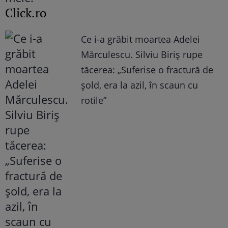
Click.ro
Ce i-a grăbit moartea Adelei
Mărculescu. Silviu Biriș rupe
tăcerea: „Suferise o fractură de
șold, era la azil, în scaun cu
rotile”