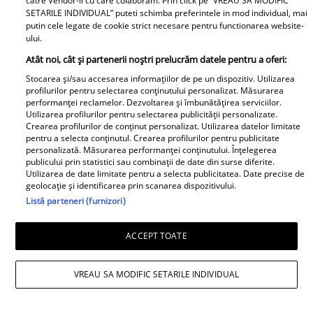
catre Vendor-ii cu care colaboram. Prin click pe “VREAU SA MODIFIC
despărțirea de Octavian Ene, uite
SETARILE INDIVIDUAL” puteti schimba preferintele in mod individual, mai
cum a răspuns Daniela Nane la
putin cele legate de cookie strict necesare pentru functionarea website-
ului.
o întrebare incomodă! ȘAH MAT!
Atât noi, cât și partenerii noștri prelucrăm datele pentru a oferi:
Stocarea și/sau accesarea informațiilor de pe un dispozitiv. Utilizarea
profilurilor pentru selectarea conținutului personalizat. Măsurarea
performanței reclamelor. Dezvoltarea și îmbunătățirea serviciilor.
Utilizarea profilurilor pentru selectarea publicității personalizate.
Crearea profilurilor de conținut personalizat. Utilizarea datelor limitate
pentru a selecta conținutul. Crearea profilurilor pentru publicitate
personalizată. Măsurarea performanței conținutului. Înțelegerea
publicului prin statistici sau combinații de date din surse diferite.
Cabral rupe tăcerea după
Utilizarea de date limitate pentru a selecta publicitatea. Date precise de
divorțul de Andreea Ibacka. „Nu
geolocație și identificarea prin scanarea dispozitivului.
mi-a convenit să spun asta cu
Listă parteneri (furnizori)
voce tare. M-a afectat”
ACCEPT TOATE
VREAU SA MODIFIC SETARILE INDIVIDUAL
Elle