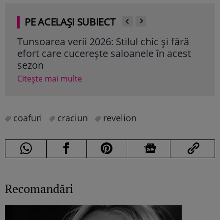
PE ACELAȘI SUBIECT
Tunsoarea verii 2026: Stilul chic și fără
6 t
efort care cucerește saloanele în acest
Loo
sezon
pent
Citește mai multe
Cite
coafuri
craciun
revelion
Recomandări