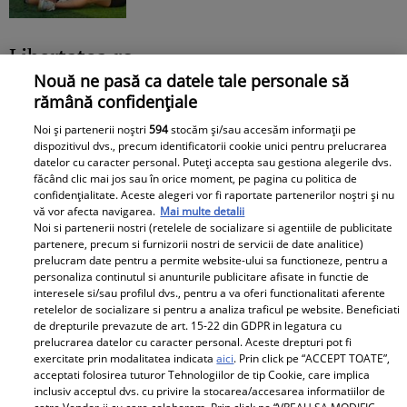
Libertatea.ro
Nouă ne pasă ca datele tale personale să
Cât costă un litru de benzină și
rămână confidențiale
motorină, marți, 21 iulie 2026, în
Noi și partenerii noștri
594
stocăm și/sau accesăm informații pe
București, Iași, Cluj-Napoca,
dispozitivul dvs., precum identificatorii cookie unici pentru prelucrarea
datelor cu caracter personal. Puteți accepta sau gestiona alegerile dvs.
Timișoara și Constanța
făcând clic mai jos sau în orice moment, pe pagina cu politica de
confidențialitate. Aceste alegeri vor fi raportate partenerilor noștri și nu
vă vor afecta navigarea.
Mai multe detalii
Noi si partenerii nostri (retelele de socializare si agentiile de publicitate
partenere, precum si furnizorii nostri de servicii de date analitice)
prelucram date pentru a permite website-ului sa functioneze, pentru a
personaliza continutul si anunturile publicitare afisate in functie de
interesele si/sau profilul dvs., pentru a va oferi functionalitati aferente
Avantaje
retelelor de socializare si pentru a analiza traficul pe website. Beneficiati
de drepturile prevazute de art. 15-22 din GDPR in legatura cu
prelucrarea datelor cu caracter personal. Aceste drepturi pot fi
Ea - 52, el - 29, atât aveau când s-
exercitate prin modalitatea indicata
aici
. Prin click pe “ACCEPT TOATE”,
au îndrăgostit, dar iubirea nu a
acceptati folosirea tuturor Tehnologiilor de tip Cookie, care implica
rezistat. La 6 luni de la
inclusiv acceptul dvs. cu privire la stocarea/accesarea informatiilor de