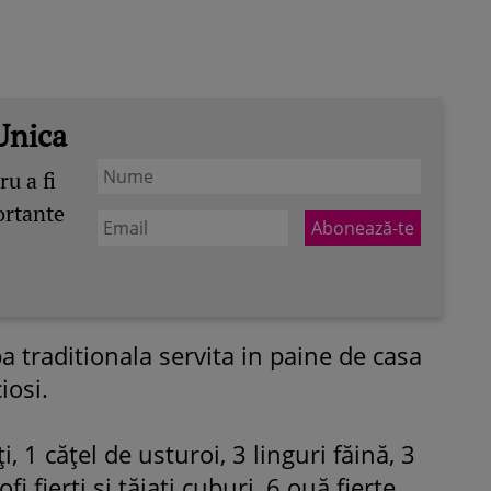
Unica
u a fi
ortante
ba traditionala servita in paine de casa
iosi.
, 1 căţel de usturoi, 3 linguri făină, 3
i fierţi şi tăiaţi cuburi, 6 ouă fierte
ROMÂNEŞTI
VEDETE