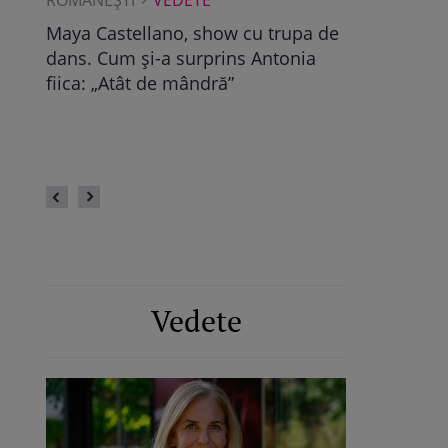
Albu a
Maya Castellano, show cu trupa de
Ce a găsit D
dans. Cum și-a surprins Antonia
Pop, viitoare
bra
fiica: „Atât de mândră”
vechile relaț
fii
fie calmă” /
Vedete