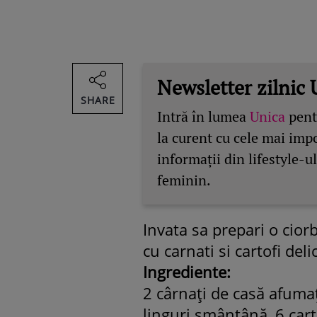
Newsletter zilnic 
SHARE
Intră în lumea
Unica
pentr
la curent cu cele mai imp
informații din lifestyle-ul
feminin.
Invata sa prepari o cior
cu carnati si cartofi delic
Ingrediente:
2 cârnaţi de casă afumaţi
linguri smântână, 6 cartof