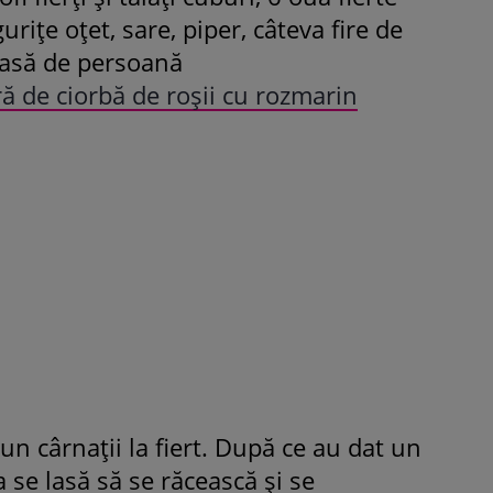
nguriţe oţet, sare, piper, câteva fire de
Fiica Iuliei Albu și a lui Mihai 
casă de persoană
strălucit la banchet. Mikaela a
ră de ciorbă de roşii cu rozmarin
purtat o rochie creată de cele
mamă și i-a împrumutat panto
Valentino: „M-am simțit ca o
prințesă”
 pun cârnaţii la fiert. După ce au dat un
a se lasă să se răcească şi se