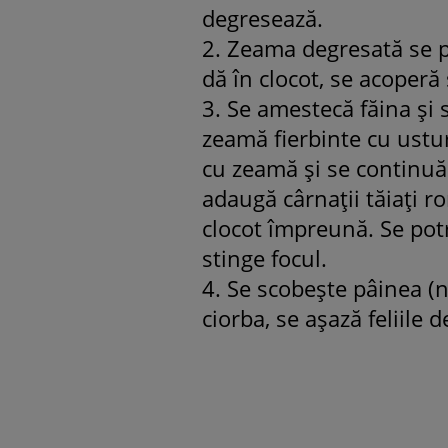
degresează.
2. Zeama degresată se p
dă în clocot, se acoperă 
3. Se amestecă făina şi
zeamă fierbinte cu ustur
cu zeamă şi se continuă
adaugă cârnaţii tăiaţi ro
clocot împreună. Se potr
stinge focul.
4. Se scobeşte pâinea (n
ciorba, se aşază feliile 