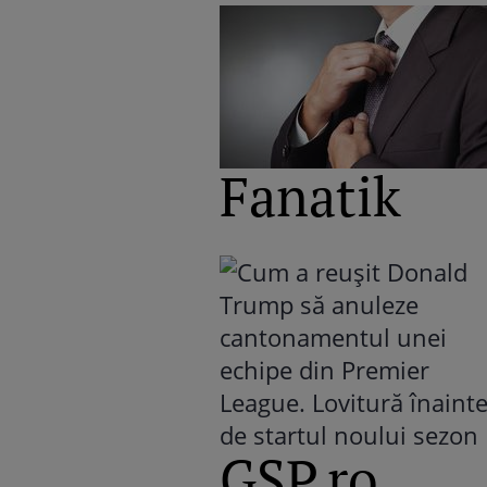
Fanatik
GSP.ro