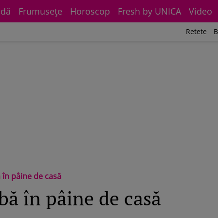
dă
Frumuseţe
Horoscop
Fresh by UNICA
Video
Retete
B
 în pâine de casă
ă în pâine de casă