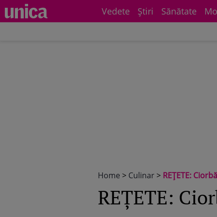
Vedete
Știri
Sănătate
Mo
Home
>
Culinar
>
REŢETE: Ciorbă
REŢETE: Ciorb