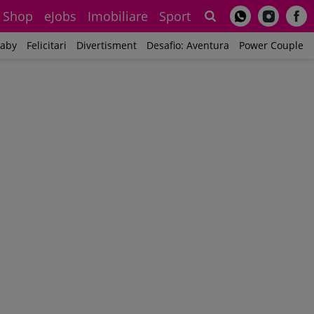
Shop
eJobs
Imobiliare
Sport
Sh
aby
Felicitari
Divertisment
Desafio: Aventura
Power Couple