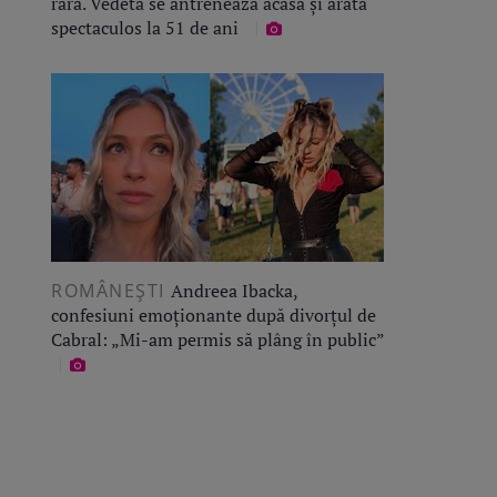
rară. Vedeta se antrenează acasă și arată
spectaculos la 51 de ani
ROMÂNEŞTI
Andreea Ibacka,
confesiuni emoționante după divorțul de
Cabral: „Mi-am permis să plâng în public”