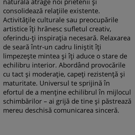
naturală atrage noi prietenii și
consolidează relațiile existente.
Activitățile culturale sau preocupările
artistice îți hrănesc sufletul creativ,
oferindu-ți inspirația necesară. Relaxarea
de seară într-un cadru liniștit îți
limpezește mintea și îți aduce o stare de
echilibru interior. Abordând provocările
cu tact și moderație, capeți rezistență și
maturitate. Universul te sprijină în
efortul de a menține echilibrul în mijlocul
schimbărilor – ai grijă de tine și păstrează
mereu deschisă comunicarea sinceră.