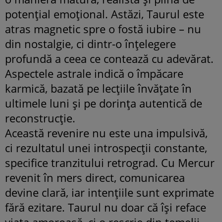
potențial emoțional. Astăzi, Taurul este
atras magnetic spre o fostă iubire – nu
din nostalgie, ci dintr-o înțelegere
profundă a ceea ce contează cu adevărat.
Aspectele astrale indică o împăcare
karmică, bazată pe lecțiile învățate în
ultimele luni și pe dorința autentică de
reconstrucție.
Această revenire nu este una impulsivă,
ci rezultatul unei introspecții constante,
specifice tranzitului retrograd. Cu Mercur
revenit în mers direct, comunicarea
devine clară, iar intențiile sunt exprimate
fără ezitare. Taurul nu doar că își reface
viața amoroasă, ci o rescrie din temelii –