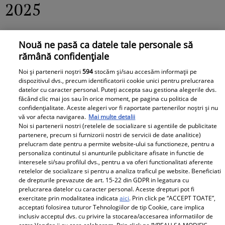
2025
Scorpion, intuiția ta este la cote maxime
Nouă ne pasă ca datele tale personale să
astăzi, grație influenței Lunii care îți
rămână confidențiale
amplifică abilitățile perceptive. Încrede-te
Noi și partenerii noștri
594
stocăm și/sau accesăm informații pe
în vocea interioară pentru a naviga
dispozitivul dvs., precum identificatorii cookie unici pentru prelucrarea
datelor cu caracter personal. Puteți accepta sau gestiona alegerile dvs.
situații complexe, în special în plan
făcând clic mai jos sau în orice moment, pe pagina cu politica de
confidențialitate. Aceste alegeri vor fi raportate partenerilor noștri și nu
emoțional sau profesional. Ascultarea
vă vor afecta navigarea.
Mai multe detalii
atentă a subtextului îți poate oferi
Noi si partenerii nostri (retelele de socializare si agentiile de publicitate
partenere, precum si furnizorii nostri de servicii de date analitice)
revelații neașteptate. La locul de muncă,
prelucram date pentru a permite website-ului sa functioneze, pentru a
personaliza continutul si anunturile publicitare afisate in functie de
se deschid noi oportunități de leadership
interesele si/sau profilul dvs., pentru a va oferi functionalitati aferente
– este momentul să-ți demonstrezi
retelelor de socializare si pentru a analiza traficul pe website. Beneficiati
de drepturile prevazute de art. 15-22 din GDPR in legatura cu
gândirea strategică. Din punct de vedere
prelucrarea datelor cu caracter personal. Aceste drepturi pot fi
exercitate prin modalitatea indicata
aici
. Prin click pe “ACCEPT TOATE”,
financiar, evoluția depinde de decizii
acceptati folosirea tuturor Tehnologiilor de tip Cookie, care implica
atente; cercetarea riguroasă te ajută să
inclusiv acceptul dvs. cu privire la stocarea/accesarea informatiilor de