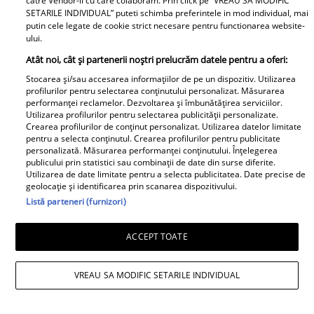
catre Vendor-ii cu care colaboram. Prin click pe “VREAU SA MODIFIC
identifici direcțiile avantajoase. În relațiile
SETARILE INDIVIDUAL” puteti schimba preferintele in mod individual, mai
putin cele legate de cookie strict necesare pentru functionarea website-
personale, vulnerabilitatea devine o
ului.
punte către conexiuni mai profunde.
Atât noi, cât și partenerii noștri prelucrăm datele pentru a oferi:
Seara este potrivită pentru introspecție –
Stocarea și/sau accesarea informațiilor de pe un dispozitiv. Utilizarea
profilurilor pentru selectarea conținutului personalizat. Măsurarea
meditația sau exprimarea creativă îți pot
performanței reclamelor. Dezvoltarea și îmbunătățirea serviciilor.
aduce claritate și liniște. Eliberează-ți
Utilizarea profilurilor pentru selectarea publicității personalizate.
Crearea profilurilor de conținut personalizat. Utilizarea datelor limitate
pasiunile prin activități artistice sau de
pentru a selecta conținutul. Crearea profilurilor pentru publicitate
personalizată. Măsurarea performanței conținutului. Înțelegerea
auto-descoperire; acestea pot deveni
publicului prin statistici sau combinații de date din surse diferite.
Utilizarea de date limitate pentru a selecta publicitatea. Date precise de
catalizatori pentru transformare
geolocație și identificarea prin scanarea dispozitivului.
personală. Aliniază-ți visurile cu pași
Listă parteneri (furnizori)
practici și vei construi un drum solid spre
ACCEPT TOATE
succes. Puterea ta stă în echilibrul dintre
introspecție și acțiune – valorifică această
VREAU SA MODIFIC SETARILE INDIVIDUAL
dualitate pentru a-ți atinge obiectivele.