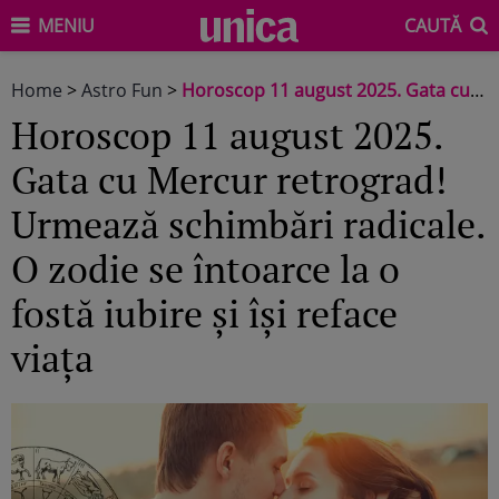
MENIU
CAUTĂ
Home
>
Astro Fun
>
Horoscop 11 august 2025. Gata cu Mercur retrograd! Urmează schimbări radicale. O zodie se întoarce la o fostă iubire și își reface viața
Horoscop 11 august 2025.
Gata cu Mercur retrograd!
Urmează schimbări radicale.
O zodie se întoarce la o
fostă iubire și își reface
viața