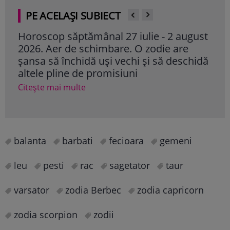
PE ACELAȘI SUBIECT
Horoscop săptămânal 27 iulie - 2 august
Hor
2026. Aer de schimbare. O zodie are
par
șansa să închidă uși vechi și să deschidă
fer
altele pline de promisiuni
spe
Citește mai multe
Cite
balanta
barbati
fecioara
gemeni
leu
pesti
rac
sagetator
taur
varsator
zodia Berbec
zodia capricorn
zodia scorpion
zodii