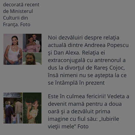
Noi dezvăluiri despre relația
actuală dintre Andreea Popescu
și Dan Alexa. Relația ei
extraconjugală cu antrenorul a
dus la divorțul de Rareș Cojoc,
însă nimeni nu se aștepta la ce
se întâmplă în prezent
Este în culmea fericirii! Vedeta a
devenit mamă pentru a doua
oară și a dezvăluit prima
imagine cu fiul său: „Iubirile
vieții mele” Foto