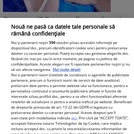
O recunoști? Este una dintre cele mai
Nouă ne pasă ca datele tale personale să
îndrăgite artiste din România, are 30 de
rămână confidențiale
ani de carieră și milioane de fani
Noi și partenerii noștri
594
stocăm și/sau accesăm informații pe
dispozitivul dvs., precum identificatorii cookie unici pentru prelucrarea
datelor cu caracter personal. Puteți accepta sau gestiona alegerile dvs.
făcând clic mai jos sau în orice moment, pe pagina cu politica de
confidențialitate. Aceste alegeri vor fi raportate partenerilor noștri și nu
vă vor afecta navigarea.
Mai multe detalii
Noi si partenerii nostri (retelele de socializare si agentiile de publicitate
partenere, precum si furnizorii nostri de servicii de date analitice)
prelucram date pentru a permite website-ului sa functioneze, pentru a
personaliza continutul si anunturile publicitare afisate in functie de
interesele si/sau profilul dvs., pentru a va oferi functionalitati aferente
retelelor de socializare si pentru a analiza traficul pe website. Beneficiati
de drepturile prevazute de art. 15-22 din GDPR in legatura cu
prelucrarea datelor cu caracter personal. Aceste drepturi pot fi
exercitate prin modalitatea indicata
aici
. Prin click pe “ACCEPT TOATE”,
acceptati folosirea tuturor Tehnologiilor de tip Cookie, care implica
inclusiv acceptul dvs. cu privire la stocarea/accesarea informatiilor de