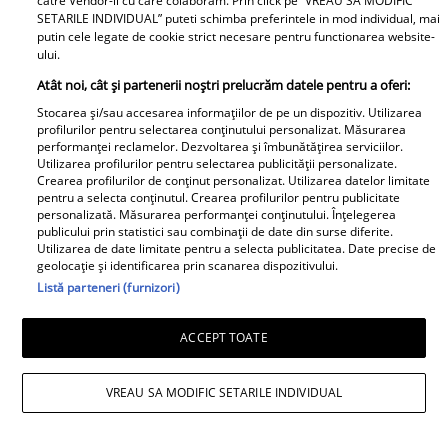
catre Vendor-ii cu care colaboram. Prin click pe “VREAU SA MODIFIC
SETARILE INDIVIDUAL” puteti schimba preferintele in mod individual, mai
putin cele legate de cookie strict necesare pentru functionarea website-
ului.
Atât noi, cât și partenerii noștri prelucrăm datele pentru a oferi:
Stocarea și/sau accesarea informațiilor de pe un dispozitiv. Utilizarea
Cine este influencerița româncă arestată
profilurilor pentru selectarea conținutului personalizat. Măsurarea
performanței reclamelor. Dezvoltarea și îmbunătățirea serviciilor.
în Franța. „Angelina Jolie de România” a
Utilizarea profilurilor pentru selectarea publicității personalizate.
Crearea profilurilor de conținut personalizat. Utilizarea datelor limitate
furat o brățară Louis Vuitton de peste
pentru a selecta conținutul. Crearea profilurilor pentru publicitate
personalizată. Măsurarea performanței conținutului. Înțelegerea
36.500 de euro
publicului prin statistici sau combinații de date din surse diferite.
Utilizarea de date limitate pentru a selecta publicitatea. Date precise de
geolocație și identificarea prin scanarea dispozitivului.
Listă parteneri (furnizori)
ACCEPT TOATE
VREAU SA MODIFIC SETARILE INDIVIDUAL