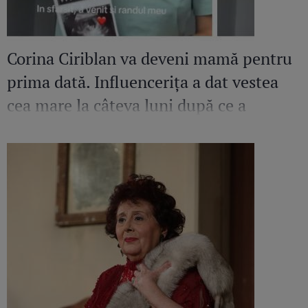
Corina Ciriblan va deveni mamă pentru
prima dată. Influencerița a dat vestea
cea mare la câteva luni după ce a
pierdut o sarcină