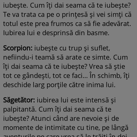
iubeşte. Cum îţi dai seama că te iubeşte?
Te va trata ca pe o prinţesă şi vei simţi că
totul este prea frumos ca să fie adevărat.
Iubirea lui e desprinsă din basme.
Scorpion:
iubeşte cu trup şi suflet,
nefiindu-i teamă să arate ce simte. Cum
îţi dai seama că te iubeşte? Vrea să ştie
tot ce gândeşti, tot ce faci… În schimb, îţi
deschide larg porţile către inima lui.
Săgetător:
iubirea lui este intensă şi
palpitantă. Cum îţi dai seama că te
iubeşte? Atunci când are nevoie şi de
momente de intimitate cu tine, pe lângă
aventurile pe care vrea să le trăiţi în doi.