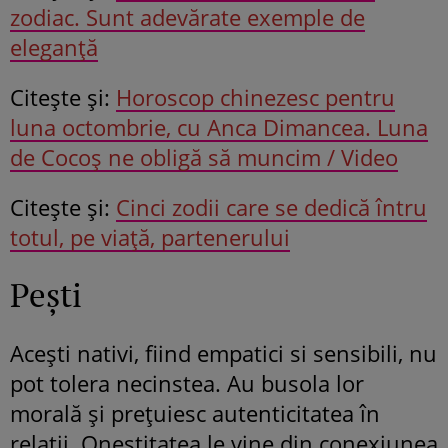
zodiac. Sunt adevărate exemple de
eleganță
Citeşte şi:
Horoscop chinezesc pentru
luna octombrie, cu Anca Dimancea. Luna
de Cocoș ne obligă să muncim / Video
Citeşte şi:
Cinci zodii care se dedică întru
totul, pe viață, partenerului
Pești
Acești nativi, fiind empatici si sensibili, nu
pot tolera necinstea. Au busola lor
morală și prețuiesc autenticitatea în
relații. Onestitatea le vine din conexiunea