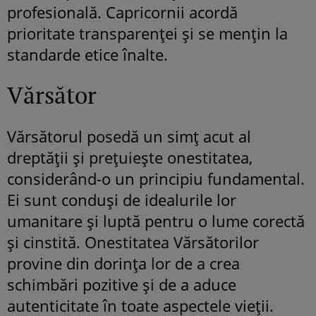
profesională. Capricornii acordă
prioritate transparenței și se mențin la
standarde etice înalte.
Vărsător
Vărsătorul posedă un simț acut al
dreptății și prețuiește onestitatea,
considerând-o un principiu fundamental.
Ei sunt conduși de idealurile lor
umanitare și luptă pentru o lume corectă
și cinstită. Onestitatea Vărsătorilor
provine din dorința lor de a crea
schimbări pozitive și de a aduce
autenticitate în toate aspectele vieții.