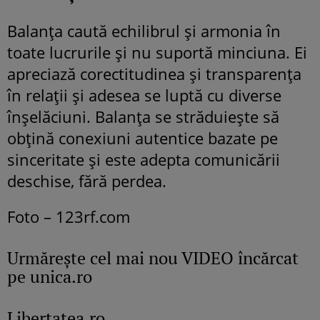
Balanța caută echilibrul și armonia în
toate lucrurile și nu suportă minciuna. Ei
apreciază corectitudinea și transparența
în relații și adesea se luptă cu diverse
înșelăciuni. Balanța se străduiește să
obțină conexiuni autentice bazate pe
sinceritate și este adepta comunicării
deschise, fără perdea.
Foto – 123rf.com
Urmăreşte cel mai nou VIDEO încărcat
pe unica.ro
Libertatea.ro