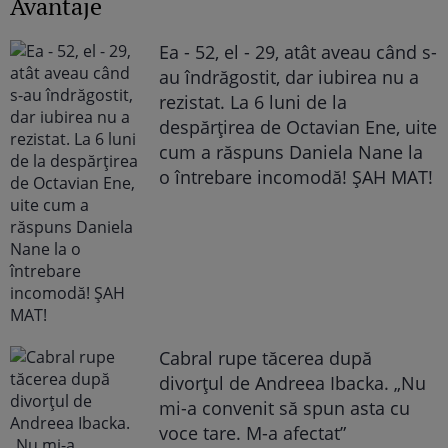
Avantaje
Ea - 52, el - 29, atât aveau când s-
au îndrăgostit, dar iubirea nu a
rezistat. La 6 luni de la
despărțirea de Octavian Ene, uite
cum a răspuns Daniela Nane la
o întrebare incomodă! ȘAH MAT!
Cabral rupe tăcerea după
divorțul de Andreea Ibacka. „Nu
mi-a convenit să spun asta cu
voce tare. M-a afectat”