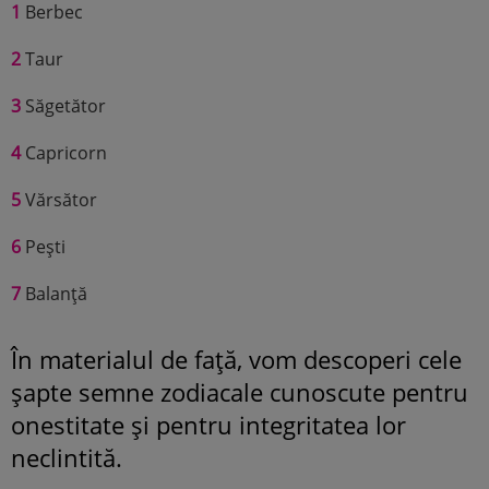
1
Berbec
2
Taur
3
Săgetător
4
Capricorn
5
Vărsător
6
Pești
7
Balanță
În materialul de față, vom descoperi cele
șapte semne zodiacale cunoscute pentru
onestitate și pentru integritatea lor
neclintită.