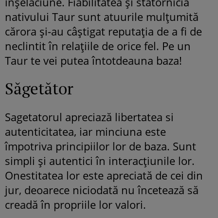
înșelăciune. Fiabilitatea și statornicia
nativului Taur sunt atuurile mulțumită
cărora și-au câștigat reputația de a fi de
neclintit în relațiile de orice fel. Pe un
Taur te vei putea întotdeauna baza!
Săgetător
Sagetatorul apreciază libertatea si
autenticitatea, iar minciuna este
împotriva principiilor lor de baza. Sunt
simpli și autentici în interacțiunile lor.
Onestitatea lor este apreciată de cei din
jur, deoarece niciodată nu încetează să
creadă în propriile lor valori.