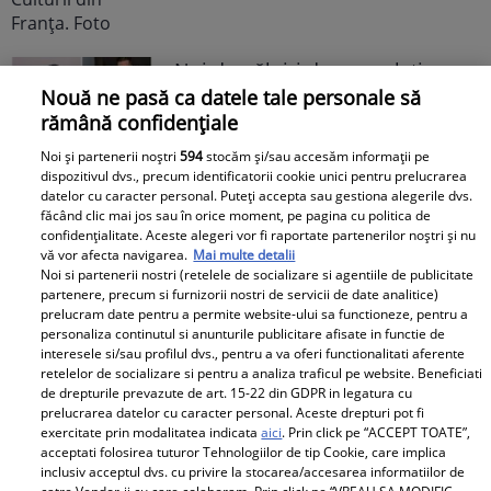
Noi dezvăluiri despre relația
actuală dintre Andreea Popescu
Nouă ne pasă ca datele tale personale să
rămână confidențiale
și Dan Alexa. Relația ei
extraconjugală cu antrenorul a
Noi și partenerii noștri
594
stocăm și/sau accesăm informații pe
dus la divorțul de Rareș Cojoc,
dispozitivul dvs., precum identificatorii cookie unici pentru prelucrarea
datelor cu caracter personal. Puteți accepta sau gestiona alegerile dvs.
însă nimeni nu se aștepta la ce
făcând clic mai jos sau în orice moment, pe pagina cu politica de
se întâmplă în prezent
confidențialitate. Aceste alegeri vor fi raportate partenerilor noștri și nu
vă vor afecta navigarea.
Mai multe detalii
Noi si partenerii nostri (retelele de socializare si agentiile de publicitate
Este în culmea fericirii! Vedeta a
partenere, precum si furnizorii nostri de servicii de date analitice)
devenit mamă pentru a doua
prelucram date pentru a permite website-ului sa functioneze, pentru a
personaliza continutul si anunturile publicitare afisate in functie de
oară și a dezvăluit prima
interesele si/sau profilul dvs., pentru a va oferi functionalitati aferente
imagine cu fiul său: „Iubirile
retelelor de socializare si pentru a analiza traficul pe website. Beneficiati
vieții mele” Foto
de drepturile prevazute de art. 15-22 din GDPR in legatura cu
prelucrarea datelor cu caracter personal. Aceste drepturi pot fi
exercitate prin modalitatea indicata
aici
. Prin click pe “ACCEPT TOATE”,
A1.ro
acceptati folosirea tuturor Tehnologiilor de tip Cookie, care implica
inclusiv acceptul dvs. cu privire la stocarea/accesarea informatiilor de