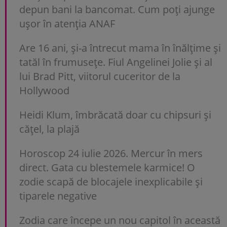
depun bani la bancomat. Cum poți ajunge
uşor în atenția ANAF
Are 16 ani, și-a întrecut mama în înălțime și
tatăl în frumusețe. Fiul Angelinei Jolie și al
lui Brad Pitt, viitorul cuceritor de la
Hollywood
Heidi Klum, îmbrăcată doar cu chipsuri și
cățel, la plajă
Horoscop 24 iulie 2026. Mercur în mers
direct. Gata cu blestemele karmice! O
zodie scapă de blocajele inexplicabile și
tiparele negative
Zodia care începe un nou capitol în această