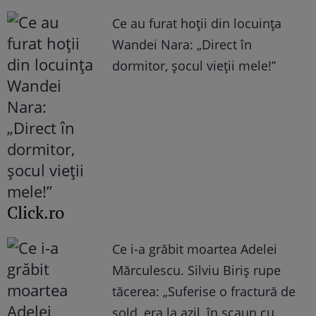
Ce au furat hoții din locuința
Wandei Nara: „Direct în
dormitor, șocul vieții mele!”
Click.ro
Ce i-a grăbit moartea Adelei
Mărculescu. Silviu Biriș rupe
tăcerea: „Suferise o fractură de
șold, era la azil, în scaun cu