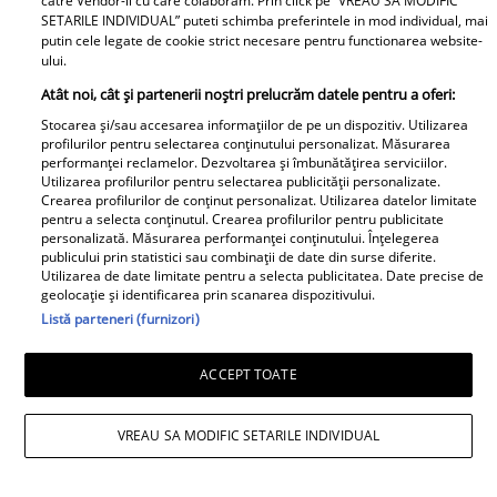
catre Vendor-ii cu care colaboram. Prin click pe “VREAU SA MODIFIC
Poftiți pe la noi: Poftiți la
SETARILE INDIVIDUAL” puteti schimba preferintele in mod individual, mai
întrecere. Mirela Vaida și
putin cele legate de cookie strict necesare pentru functionarea website-
ului.
Adriana Trandafir, în centrul
atenției după provocarea lui Nea
Atât noi, cât și partenerii noștri prelucrăm datele pentru a oferi:
Mărin
Stocarea și/sau accesarea informațiilor de pe un dispozitiv. Utilizarea
profilurilor pentru selectarea conținutului personalizat. Măsurarea
performanței reclamelor. Dezvoltarea și îmbunătățirea serviciilor.
Utilizarea profilurilor pentru selectarea publicității personalizate.
Crearea profilurilor de conținut personalizat. Utilizarea datelor limitate
pentru a selecta conținutul. Crearea profilurilor pentru publicitate
personalizată. Măsurarea performanței conținutului. Înțelegerea
publicului prin statistici sau combinații de date din surse diferite.
Utilizarea de date limitate pentru a selecta publicitatea. Date precise de
geolocație și identificarea prin scanarea dispozitivului.
Listă parteneri (furnizori)
ACCEPT TOATE
VREAU SA MODIFIC SETARILE INDIVIDUAL