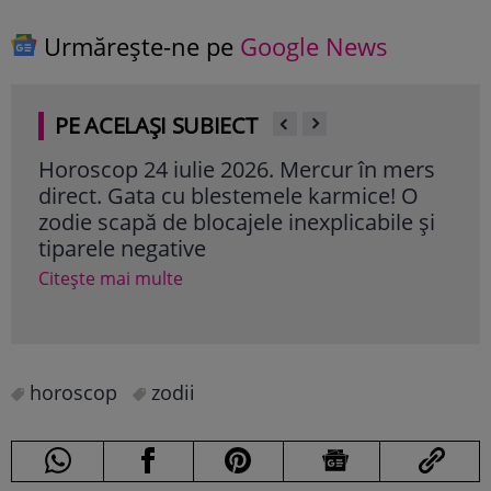
Urmărește-ne pe
Google News
PE ACELAȘI SUBIECT
Horoscop 24 iulie 2026. Mercur în mers
Zod
direct. Gata cu blestemele karmice! O
ace
zodie scapă de blocajele inexplicabile și
des
tiparele negative
nati
Citește mai multe
Cite
horoscop
zodii