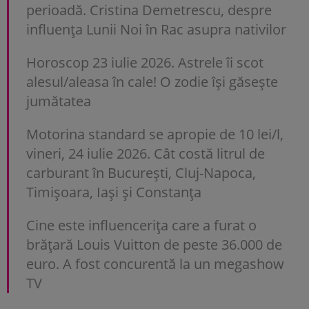
perioadă. Cristina Demetrescu, despre
influența Lunii Noi în Rac asupra nativilor
Horoscop 23 iulie 2026. Astrele îi scot
alesul/aleasa în cale! O zodie își găsește
jumătatea
Motorina standard se apropie de 10 lei/l,
vineri, 24 iulie 2026. Cât costă litrul de
carburant în București, Cluj-Napoca,
Timișoara, Iași și Constanța
Cine este influencerița care a furat o
brățară Louis Vuitton de peste 36.000 de
euro. A fost concurentă la un megashow
TV