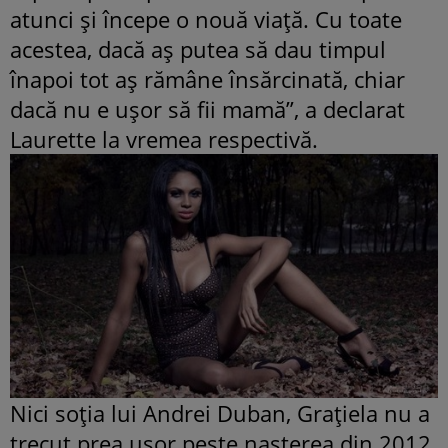
atunci și începe o nouă viață. Cu toate
acestea, dacă aș putea să dau timpul
înapoi tot aș rămâne însărcinată, chiar
dacă nu e ușor să fii mamă”, a declarat
Laurette la vremea respectivă.
Nici soţia lui Andrei Duban, Graţiela nu a
trecut prea uşor peste naşterea din 2012.