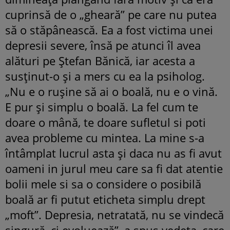
cuprinsă de o „gheară” pe care nu putea
să o stăpânească. Ea a fost victima unei
depresii severe, însă pe atunci îl avea
alături pe Ştefan Bănică, iar acesta a
susţinut-o şi a mers cu ea la psiholog.
„Nu e o rușine să ai o boală, nu e o vină.
E pur și simplu o boală. La fel cum te
doare o mână, te doare sufletul si poti
avea probleme cu mintea. La mine s-a
întâmplat lucrul asta şi daca nu as fi avut
oameni in jurul meu care sa fi dat atentie
bolii mele si sa o considere o posibilă
boală ar fi putut eticheta simplu drept
„moft”. Depresia, netratată, nu se vindecă
singură, ci evoluează”, a spus vedeta, care