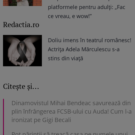
platformele pentru adulți: „Fac
ce vreau, e wow!”
Redactia.ro
Doliu imens în teatrul românesc!
Actrița Adela Mărculescu s-a
stins din viață
Citește și...
Dinamovistul Mihai Bendeac savurează din
plin înfrângerea FCSB-ului cu Auda! Cum l-a
ironizat pe Gigi Becali
Pot părinții să treacă casa pe numele unui