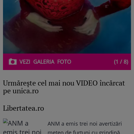
VEZI
GALERIA
FOTO
(1 / 8)
Urmăreşte cel mai nou VIDEO încărcat
pe unica.ro
Libertatea.ro
ANM a emis trei noi avertizări
meteo de furtuni cu grindină.