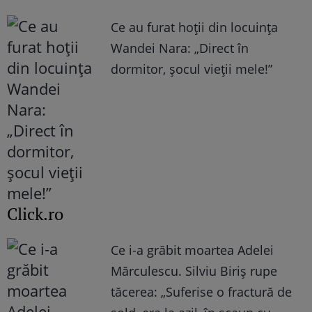
Ce au furat hoții din locuința
Wandei Nara: „Direct în
dormitor, șocul vieții mele!”
Click.ro
Ce i-a grăbit moartea Adelei
Mărculescu. Silviu Biriș rupe
tăcerea: „Suferise o fractură de