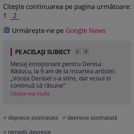
Citeşte continuarea pe pagina următoare:
1
2
Urmărește-ne pe
Google News
PE ACELAȘI SUBIECT
Mesaj emoționant pentru Denisa
Iri
Răducu, la 9 ani de la moartea artistei:
Ghe
„Vocea Denisei s-a stins, dar ecoul ei
mil
continuă să răsune”
cât
Citește mai multe
Cite
depresie postnatala
depresie postnatală
remedii depresie