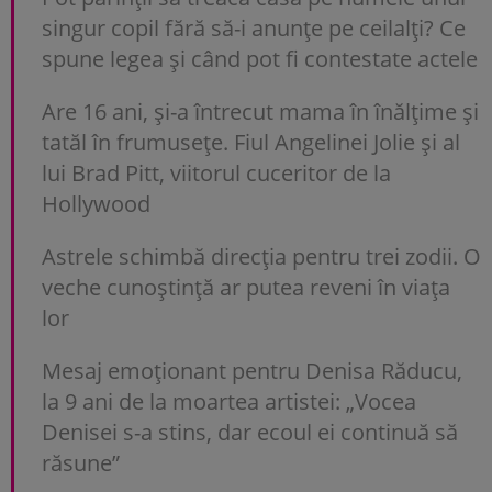
singur copil fără să-i anunțe pe ceilalți? Ce
spune legea și când pot fi contestate actele
Are 16 ani, și-a întrecut mama în înălțime și
tatăl în frumusețe. Fiul Angelinei Jolie și al
lui Brad Pitt, viitorul cuceritor de la
Hollywood
Astrele schimbă direcția pentru trei zodii. O
veche cunoștință ar putea reveni în viața
lor
Mesaj emoționant pentru Denisa Răducu,
la 9 ani de la moartea artistei: „Vocea
Denisei s-a stins, dar ecoul ei continuă să
răsune”