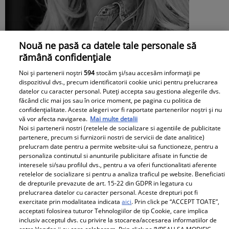
Nouă ne pasă ca datele tale personale să
Mesaj emoționant pentru Denisa
rămână confidențiale
Răducu, la 9 ani de la moartea artistei:
Noi și partenerii noștri
594
stocăm și/sau accesăm informații pe
dispozitivul dvs., precum identificatorii cookie unici pentru prelucrarea
„Vocea Denisei s-a stins, dar ecoul ei
datelor cu caracter personal. Puteți accepta sau gestiona alegerile dvs.
făcând clic mai jos sau în orice moment, pe pagina cu politica de
continuă să răsune”
confidențialitate. Aceste alegeri vor fi raportate partenerilor noștri și nu
vă vor afecta navigarea.
Mai multe detalii
Noi si partenerii nostri (retelele de socializare si agentiile de publicitate
partenere, precum si furnizorii nostri de servicii de date analitice)
prelucram date pentru a permite website-ului sa functioneze, pentru a
personaliza continutul si anunturile publicitare afisate in functie de
interesele si/sau profilul dvs., pentru a va oferi functionalitati aferente
retelelor de socializare si pentru a analiza traficul pe website. Beneficiati
de drepturile prevazute de art. 15-22 din GDPR in legatura cu
prelucrarea datelor cu caracter personal. Aceste drepturi pot fi
exercitate prin modalitatea indicata
aici
. Prin click pe “ACCEPT TOATE”,
acceptati folosirea tuturor Tehnologiilor de tip Cookie, care implica
inclusiv acceptul dvs. cu privire la stocarea/accesarea informatiilor de