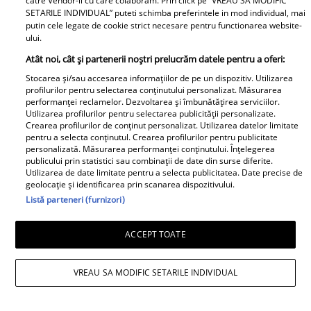
catre Vendor-ii cu care colaboram. Prin click pe “VREAU SA MODIFIC
SETARILE INDIVIDUAL” puteti schimba preferintele in mod individual, mai
putin cele legate de cookie strict necesare pentru functionarea website-
ului.
Atât noi, cât și partenerii noștri prelucrăm datele pentru a oferi:
Stocarea și/sau accesarea informațiilor de pe un dispozitiv. Utilizarea
profilurilor pentru selectarea conținutului personalizat. Măsurarea
performanței reclamelor. Dezvoltarea și îmbunătățirea serviciilor.
Irinel Columbeanu, răsfățat la azilul din
Utilizarea profilurilor pentru selectarea publicității personalizate.
Crearea profilurilor de conținut personalizat. Utilizarea datelor limitate
Ghermănești. Ce primește fostul
pentru a selecta conținutul. Crearea profilurilor pentru publicitate
personalizată. Măsurarea performanței conținutului. Înțelegerea
milionar de la directorul căminului:
publicului prin statistici sau combinații de date din surse diferite.
Utilizarea de date limitate pentru a selecta publicitatea. Date precise de
„Văd cât de mult se bucură”
geolocație și identificarea prin scanarea dispozitivului.
Listă parteneri (furnizori)
Proiecte speciale
ACCEPT TOATE
Peste 100 de pensionari români
au dispărut în fiecare zi, în
VREAU SA MODIFIC SETARILE INDIVIDUAL
primele 6 luni ale anului 2026.
Topul celor mai afectate județe