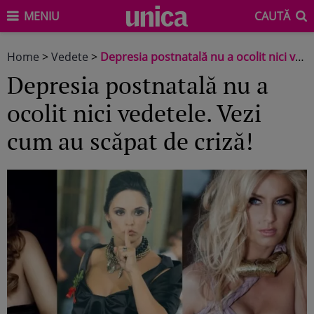
MENIU
CAUTĂ
Home
>
Vedete
>
Depresia postnatală nu a ocolit nici vedetele. Vezi cum au scăpat de criză!
Depresia postnatală nu a
ocolit nici vedetele. Vezi
cum au scăpat de criză!