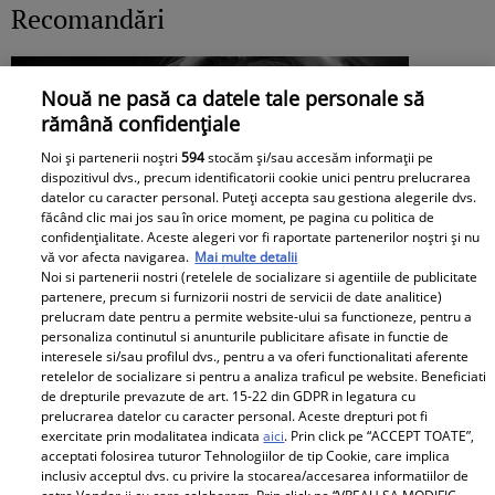
Recomandări
Nouă ne pasă ca datele tale personale să
rămână confidențiale
Noi și partenerii noștri
594
stocăm și/sau accesăm informații pe
dispozitivul dvs., precum identificatorii cookie unici pentru prelucrarea
datelor cu caracter personal. Puteți accepta sau gestiona alegerile dvs.
făcând clic mai jos sau în orice moment, pe pagina cu politica de
confidențialitate. Aceste alegeri vor fi raportate partenerilor noștri și nu
vă vor afecta navigarea.
Mai multe detalii
Noi si partenerii nostri (retelele de socializare si agentiile de publicitate
partenere, precum si furnizorii nostri de servicii de date analitice)
prelucram date pentru a permite website-ului sa functioneze, pentru a
personaliza continutul si anunturile publicitare afisate in functie de
interesele si/sau profilul dvs., pentru a va oferi functionalitati aferente
retelelor de socializare si pentru a analiza traficul pe website. Beneficiati
de drepturile prevazute de art. 15-22 din GDPR in legatura cu
prelucrarea datelor cu caracter personal. Aceste drepturi pot fi
exercitate prin modalitatea indicata
aici
. Prin click pe “ACCEPT TOATE”,
acceptati folosirea tuturor Tehnologiilor de tip Cookie, care implica
Mesaj emoționant pentru Denisa
inclusiv acceptul dvs. cu privire la stocarea/accesarea informatiilor de