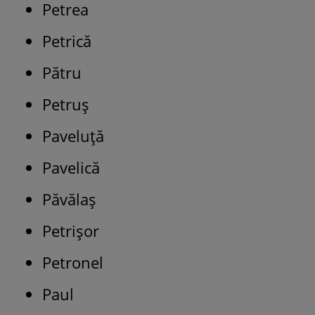
Petrea
Petrică
Pătru
Petruș
Paveluță
Pavelică
Păvălaș
Petrişor
Petronel
Paul