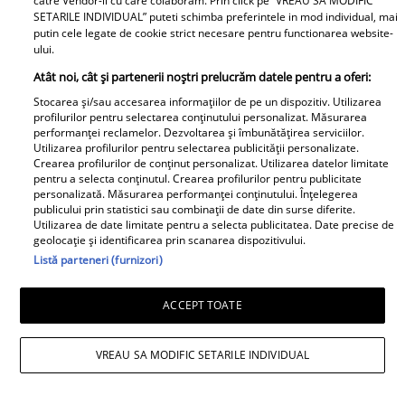
catre Vendor-ii cu care colaboram. Prin click pe “VREAU SA MODIFIC
Răducu, la 9 ani de la moartea artistei:
SETARILE INDIVIDUAL” puteti schimba preferintele in mod individual, mai
putin cele legate de cookie strict necesare pentru functionarea website-
„Vocea Denisei s-a stins, dar ecoul ei
ului.
continuă să răsune”
Atât noi, cât și partenerii noștri prelucrăm datele pentru a oferi:
Stocarea și/sau accesarea informațiilor de pe un dispozitiv. Utilizarea
profilurilor pentru selectarea conținutului personalizat. Măsurarea
performanței reclamelor. Dezvoltarea și îmbunătățirea serviciilor.
Utilizarea profilurilor pentru selectarea publicității personalizate.
Crearea profilurilor de conținut personalizat. Utilizarea datelor limitate
pentru a selecta conținutul. Crearea profilurilor pentru publicitate
personalizată. Măsurarea performanței conținutului. Înțelegerea
publicului prin statistici sau combinații de date din surse diferite.
Utilizarea de date limitate pentru a selecta publicitatea. Date precise de
geolocație și identificarea prin scanarea dispozitivului.
Listă parteneri (furnizori)
ACCEPT TOATE
VREAU SA MODIFIC SETARILE INDIVIDUAL