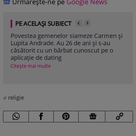
Urmărește-ne pe
Google News
PE ACELAȘI SUBIECT
Povestea gemenelor siameze Carmen și
Cum
Lupita Andrade. Au 26 de ani și s-au
plă
căsătorit cu un bărbat cunoscut pe o
Păța
aplicație de dating
să 
Citește mai multe
Cite
religie