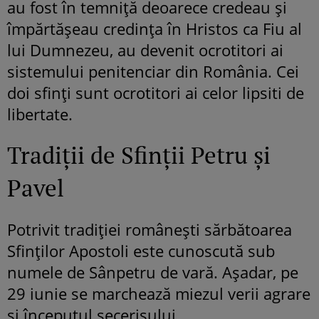
au fost în temniţă deoarece credeau și
împărtășeau credința în Hristos ca Fiu al
lui Dumnezeu, au devenit ocrotitori ai
sistemului penitenciar din România. Cei
doi sfinţi sunt ocrotitori ai celor lipsiti de
libertate.
Tradiții de Sfinții Petru și
Pavel
Potrivit tradiției românești sărbătoarea
Sfinţilor Apostoli este cunoscută sub
numele de Sânpetru de vară. Așadar, pe
29 iunie se marchează miezul verii agrare
şi începutul secerişului.