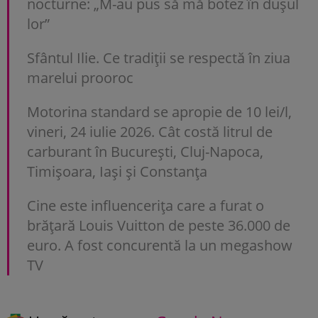
nocturne: „M-au pus să mă botez în dușul
lor”
Sfântul Ilie. Ce tradiții se respectă în ziua
marelui prooroc
Motorina standard se apropie de 10 lei/l,
vineri, 24 iulie 2026. Cât costă litrul de
carburant în București, Cluj-Napoca,
Timișoara, Iași și Constanța
Cine este influencerița care a furat o
brățară Louis Vuitton de peste 36.000 de
euro. A fost concurentă la un megashow
TV