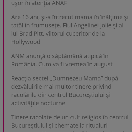
uşor în atenția ANAF
Are 16 ani, și-a întrecut mama în înălțime și
tatăl în frumusețe. Fiul Angelinei Jolie și al
lui Brad Pitt, viitorul cuceritor de la
Hollywood
ANM anunță o săptămână atipică în
România. Cum va fi vremea în august
Reacția sectei „Dumnezeu Mama” după
dezvăluirile mai multor tinere privind
racolările din centrul Bucureștiului și
activitățile nocturne
Tinere racolate de un cult religios în centrul
Bucureștiului și chemate la ritualuri