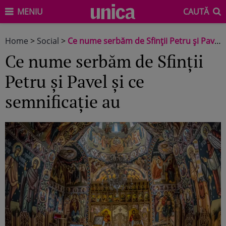
MENIU
CAUTĂ
Home
>
Social
>
Ce nume serbăm de Sfinții Petru și Pavel și ce semnificație au
Ce nume serbăm de Sfinții
Petru și Pavel și ce
semnificație au