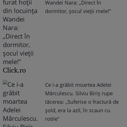
Wandei Nara: „Direct în
dormitor, șocul vieții mele!”
Click.ro
Ce i-a grăbit moartea Adelei
Mărculescu. Silviu Biriș rupe
tăcerea: „Suferise o fractură de
șold, era la azil, în scaun cu
rotile”