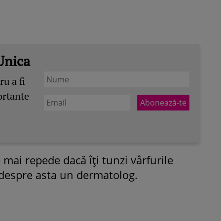
Unica
u a fi
ortante
 mai repede dacă îţi tunzi vârfurile
 despre asta un dermatolog.
ROMÂNEŞTI
VEDETE