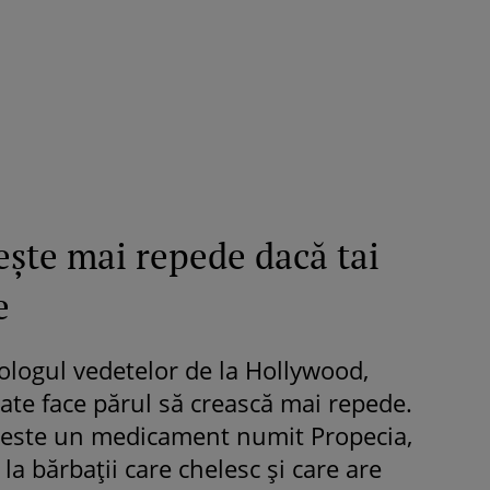
Fiica Iuliei Albu și a lui Mihai 
strălucit la banchet. Mikaela a
purtat o rochie creată de cele
mamă și i-a împrumutat panto
Valentino: „M-am simțit ca o
prințesă”
eşte mai repede dacă tai
e
ologul vedetelor de la Hollywood,
ate face părul să crească mai repede.
 este un medicament numit Propecia,
la bărbaţii care chelesc şi care are