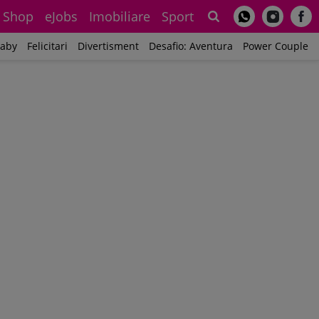
Shop
eJobs
Imobiliare
Sport
Sh
aby
Felicitari
Divertisment
Desafio: Aventura
Power Couple