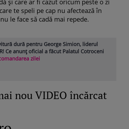
dă şi care ar fi cazut oricum peste o zi
are te speli pe cap nu afectează în
i nu le face să cadă mai repede.
itură dură pentru George Simion, liderul
! Ce anunț oficial a făcut Palatul Cotroceni
comandarea zilei
mai nou VIDEO încărcat
ro