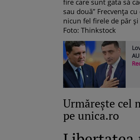
fire care sunt gata să ca
sau două” Frecvenţa cu c
nicun fel firele de păr ş
Foto: Thinkstock
Lov
AUR
Re
Urmăreşte cel 
pe unica.ro
Libertatea.