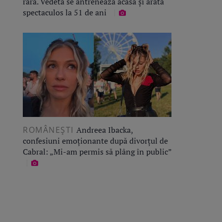
rară. Vedeta se antrenează acasă și arată
spectaculos la 51 de ani
ROMÂNEŞTI
Andreea Ibacka,
confesiuni emoționante după divorțul de
Cabral: „Mi-am permis să plâng în public”