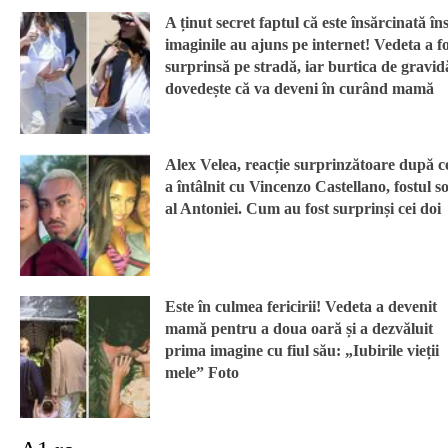
A ținut secret faptul că este însărcinată în
imaginile au ajuns pe internet! Vedeta a fo
surprinsă pe stradă, iar burtica de gravid
dovedește că va deveni în curând mamă
Alex Velea, reacție surprinzătoare după ce
a întâlnit cu Vincenzo Castellano, fostul so
al Antoniei. Cum au fost surprinși cei doi
Este în culmea fericirii! Vedeta a devenit
mamă pentru a doua oară și a dezvăluit
prima imagine cu fiul său: „Iubirile vieții
mele” Foto