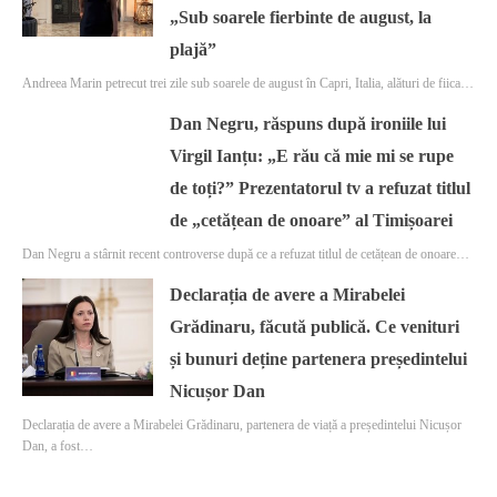
„Sub soarele fierbinte de august, la
plajă”
Andreea Marin petrecut trei zile sub soarele de august în Capri, Italia, alături de fiica…
Dan Negru, răspuns după ironiile lui
Virgil Ianțu: „E rău că mie mi se rupe
de toți?” Prezentatorul tv a refuzat titlul
de „cetățean de onoare” al Timișoarei
Dan Negru a stârnit recent controverse după ce a refuzat titlul de cetățean de onoare…
Declarația de avere a Mirabelei
Grădinaru, făcută publică. Ce venituri
și bunuri deține partenera președintelui
Nicușor Dan
Declarația de avere a Mirabelei Grădinaru, partenera de viață a președintelui Nicușor
Dan, a fost…