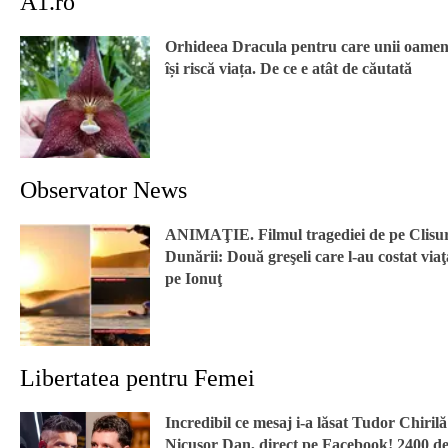
A1.ro
Orhideea Dracula pentru care unii oamen
își riscă viața. De ce e atât de căutată
Observator News
ANIMAŢIE. Filmul tragediei de pe Clisu
Dunării: Două greşeli care l-au costat viaţ
pe Ionuţ
Libertatea pentru Femei
Incredibil ce mesaj i-a lăsat Tudor Chirilă
Nicușor Dan, direct pe Facebook! 2400 d