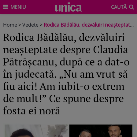
MENIU
CAUTĂ
Home
>
Vedete
>
Rodica Bădălău, dezvăluiri neașteptate despre Claudia Pătrășcanu, după ce a dat-o în judecată. „Nu am vrut să fiu aici! Am iubit-o extrem de mult!” Ce spune despre fosta ei noră
Rodica Bădălău, dezvăluiri
neașteptate despre Claudia
Pătrășcanu, după ce a dat-o
în judecată. „Nu am vrut să
fiu aici! Am iubit-o extrem
de mult!” Ce spune despre
fosta ei noră