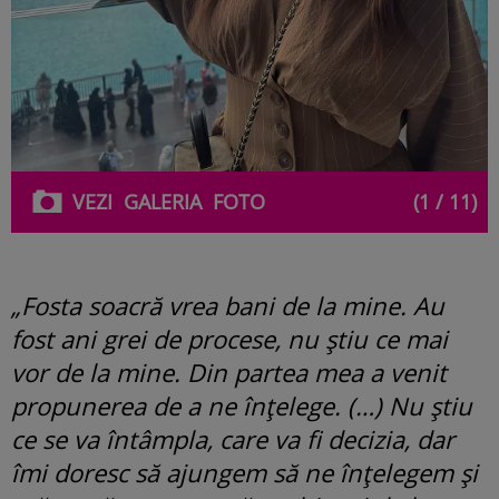
VEZI
GALERIA
FOTO
(1 / 11)
„Fosta soacră vrea bani de la mine. Au
fost ani grei de procese, nu știu ce mai
vor de la mine. Din partea mea a venit
propunerea de a ne înțelege. (…) Nu știu
ce se va întâmpla, care va fi decizia, dar
îmi doresc să ajungem să ne înțelegem și