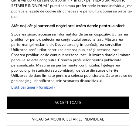
catre Vendor-ii cu care colaboram. Prin click pe “VREAU SA MODIFIC
SETARILE INDIVIDUAL” puteti schimba preferintele in mod individual, mai
putin cele legate de cookie strict necesare pentru functionarea website-
ului.
Atât noi, cât și partenerii noștri prelucrăm datele pentru a oferi:
Stocarea și/sau accesarea informațiilor de pe un dispozitiv. Utilizarea
profilurilor pentru selectarea conținutului personalizat. Măsurarea
Noi dezvăluiri despre relația
performanței reclamelor. Dezvoltarea și îmbunătățirea serviciilor.
Utilizarea profilurilor pentru selectarea publicității personalizate.
actuală dintre Andreea Popescu
Crearea profilurilor de conținut personalizat. Utilizarea datelor limitate
și Dan Alexa. Relația ei
pentru a selecta conținutul. Crearea profilurilor pentru publicitate
extraconjugală cu antrenorul a
personalizată. Măsurarea performanței conținutului. Înțelegerea
publicului prin statistici sau combinații de date din surse diferite.
dus la divorțul de Rareș Cojoc,
Utilizarea de date limitate pentru a selecta publicitatea. Date precise de
însă nimeni nu se aștepta la ce
geolocație și identificarea prin scanarea dispozitivului.
Listă parteneri (furnizori)
se întâmplă în prezent
Este în culmea fericirii! Vedeta a
ACCEPT TOATE
devenit mamă pentru a doua
oară și a dezvăluit prima
VREAU SA MODIFIC SETARILE INDIVIDUAL
imagine cu fiul său: „Iubirile
vieții mele” Foto