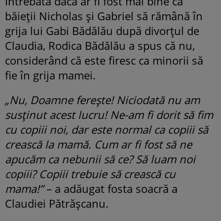
Întrebată dacă ar fi fost mai bine ca
băieții Nicholas și Gabriel să rămână în
grija lui Gabi Bădălău după divorțul de
Claudia, Rodica Bădălău a spus că nu,
considerând că este firesc ca minorii să
fie în grija mamei.
„Nu, Doamne ferește! Niciodată nu am
susținut acest lucru! Ne-am fi dorit să fim
cu copiii noi, dar este normal ca copiii să
crească la mamă. Cum ar fi fost să ne
apucăm ca nebunii să ce? Să luam noi
copiii? Copiii trebuie să crească cu
mama!”
– a adăugat fosta soacră a
Claudiei Pătrășcanu.