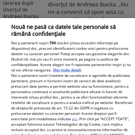
divorțul de Andreea Ibacka. „Nu
mi-a convenit să spun asta cu
voce tare. M-a afectat”
Nouă ne pasă ca datele tale personale să
rămână confidențiale
Noi și partenerii noștri
594
stocăm și/sau accesăm informații pe
dispozitivul dvs., precum identificatorii cookie unici pentru prelucrarea
datelor cu caracter personal. Puteți accepta sau gestiona alegerile dvs.
Elle
făcând clic mai jos sau în orice moment, pe pagina cu politica de
confidențialitate. Aceste alegeri vor fi raportate partenerilor noștri și nu
vă vor afecta navigarea.
Mai multe detalii
O mai ții minte pe Janine Sârbu?
Noi si partenerii nostri (retelele de socializare si agentiile de publicitate
Cum arată și cu ce se ocupă
partenere, precum si furnizorii nostri de servicii de date analitice)
prelucram date pentru a permite website-ului sa functioneze, pentru a
acum fosta soție a lui Adrian
personaliza continutul si anunturile publicitare afisate in functie de
Sârbu și unul dintre cele mai
interesele si/sau profilul dvs., pentru a va oferi functionalitati aferente
apreciate modele din anii 90. A
retelelor de socializare si pentru a analiza traficul pe website. Beneficiati
de drepturile prevazute de art. 15-22 din GDPR in legatura cu
fost decorată recent de
prelucrarea datelor cu caracter personal. Aceste drepturi pot fi
Ministerul Culturii din Franța.
exercitate prin modalitatea indicata
aici
. Prin click pe “ACCEPT TOATE”,
Foto
acceptati folosirea tuturor Tehnologiilor de tip Cookie, care implica
inclusiv acceptul dvs. cu privire la stocarea/accesarea informatiilor de