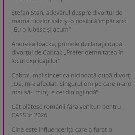
Ștefan Stan, adevărul despre divorțul de
mama fiicelor sale și o posibilă împăcare:
„Eu o iubesc și acum”
Andreea Ibacka, primele declarații după
divorțul de Cabral: „Prefer demnitatea în
locul explicațiilor”
Cabral, mai sincer ca niciodată după divorț:
„Da, m-a afectat. Singurul om pe care n-are
rost să-l minți e cel din oglindă”
Cât plătesc românii fără venituri pentru
CASS în 2026
Cine este influencerița care a furat o