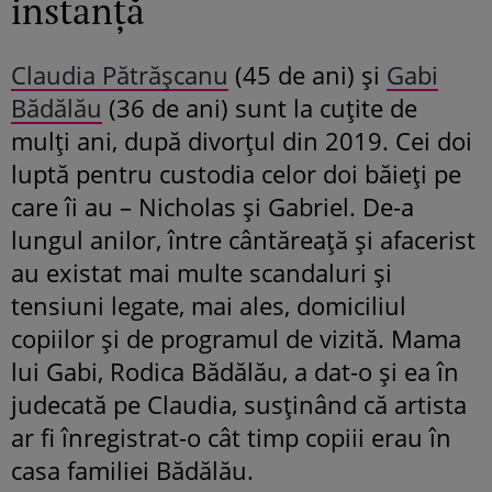
instanță
Claudia Pătrășcanu
(45 de ani) și
Gabi
Bădălău
(36 de ani) sunt la cuțite de
mulți ani, după divorțul din 2019. Cei doi
luptă pentru custodia celor doi băieți pe
care îi au – Nicholas și Gabriel. De-a
lungul anilor, între cântăreață și afacerist
au existat mai multe scandaluri și
tensiuni legate, mai ales, domiciliul
copiilor și de programul de vizită. Mama
lui Gabi, Rodica Bădălău, a dat-o și ea în
judecată pe Claudia, susținând că artista
ar fi înregistrat-o cât timp copiii erau în
casa familiei Bădălău.