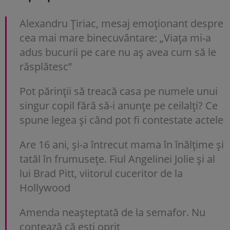
Alexandru Țiriac, mesaj emoționant despre
cea mai mare binecuvântare: „Viața mi-a
adus bucurii pe care nu aș avea cum să le
răsplătesc”
Pot părinții să treacă casa pe numele unui
singur copil fără să-i anunțe pe ceilalți? Ce
spune legea și când pot fi contestate actele
Are 16 ani, și-a întrecut mama în înălțime și
tatăl în frumusețe. Fiul Angelinei Jolie și al
lui Brad Pitt, viitorul cuceritor de la
Hollywood
Amenda neașteptată de la semafor. Nu
contează că ești oprit