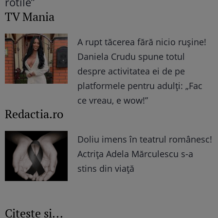
TV Mania
A rupt tăcerea fără nicio rușine!
Daniela Crudu spune totul
despre activitatea ei de pe
platformele pentru adulți: „Fac
ce vreau, e wow!”
Redactia.ro
Doliu imens în teatrul românesc!
Actrița Adela Mărculescu s-a
stins din viață
Citește și...