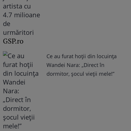
GSP.ro
Ce au furat hoții din locuința
Wandei Nara: „Direct în
dormitor, șocul vieții mele!”