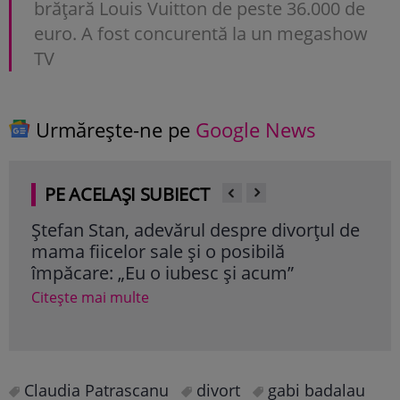
brățară Louis Vuitton de peste 36.000 de
euro. A fost concurentă la un megashow
TV
Urmărește-ne pe
Google News
PE ACELAȘI SUBIECT
Ștefan Stan, adevărul despre divorțul de
And
mama fiicelor sale și o posibilă
div
împăcare: „Eu o iubesc și acum”
locu
Citește mai multe
Cite
Claudia Patrascanu
divort
gabi badalau