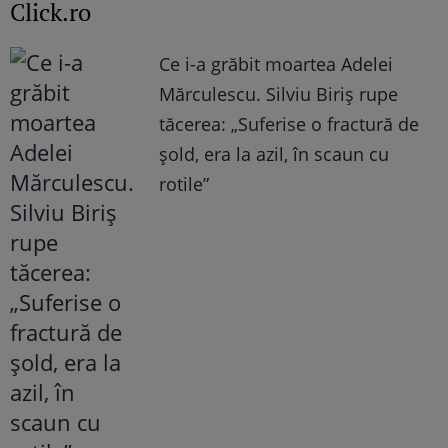
Click.ro
Ce i-a grăbit moartea Adelei
Mărculescu. Silviu Biriș rupe
tăcerea: „Suferise o fractură de
șold, era la azil, în scaun cu
rotile”