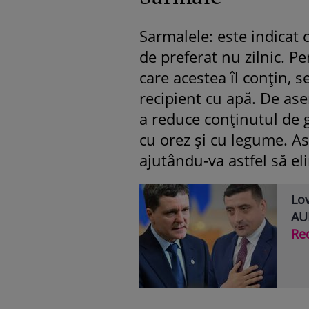
Sarmalele: este indicat
de preferat nu zilnic. P
care acestea îl conțin, 
recipient cu apă. De as
a reduce conținutul de 
cu orez și cu legume. Aso
ajutându-va astfel să el
Lov
AUR
Re