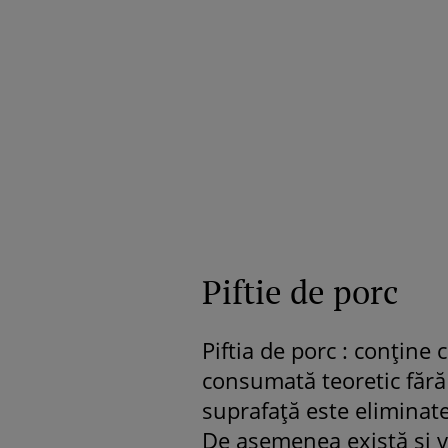
Piftie de porc
Piftia de porc : conține c
consumată teoretic fără 
suprafață este eliminate
De asemenea există și var