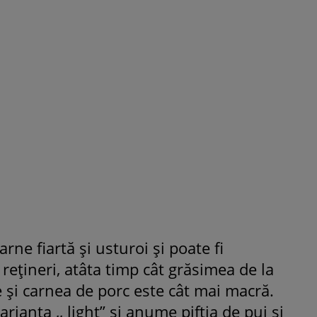
arne fiartă și usturoi și poate fi
rețineri, atâta timp cât grăsimea de la
 și carnea de porc este cât mai macră.
ianta ,, light” și anume piftia de pui și