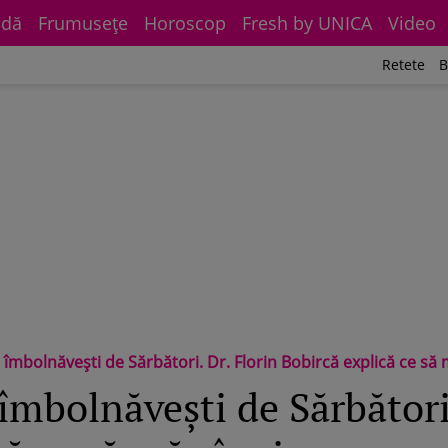
dă
Frumuseţe
Horoscop
Fresh by UNICA
Video
Retete
B
îmbolnăveşti de Sărbători. Dr. Florin Bobircă explică ce să
îmbolnăveşti de Sărbători.