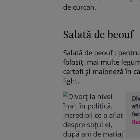
de curcan.
Salată de beouf
Salată de beouf : pentru
folosiți mai multe legum
cartofi și maioneză în c
light.
Div
afl
fa
Re