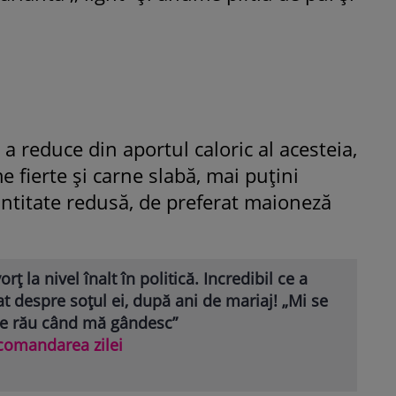
 a reduce din aportul caloric al acesteia,
e fierte și carne slabă, mai puțini
antitate redusă, de preferat maioneză
orț la nivel înalt în politică. Incredibil ce a
at despre soțul ei, după ani de mariaj! „Mi se
ce rău când mă gândesc”
comandarea zilei