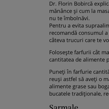
Dr. Florin Bobircă explic
mănânce şi cum la masa
nu te îmbolnăvi.
Pentru a evita supraali
recomandă consumul a 3 m
câteva trucuri care te vo
Folosește farfurii cât mai
cantitatea de alimente 
Puneți în farfurie cantit
reuși astfel să aveți o m
alimente grase sau bogat
bucatele tradiționale, 
Sarmale