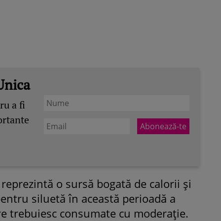
Unica
u a fi
ortante
 reprezintă o sursă bogată de calorii și
entru siluetă în această perioadă a
re trebuiesc consumate cu moderație.