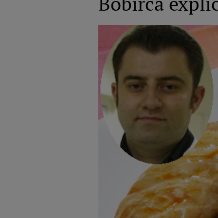
Bobircă expli