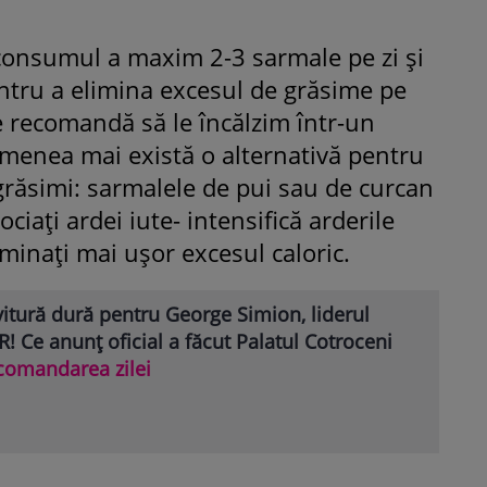
 consumul a maxim 2-3 sarmale pe zi și
entru a elimina excesul de grăsime pe
se recomandă să le încălzim într-un
emenea mai există o alternativă pentru
grăsimi: sarmalele de pui sau de curcan
ciați ardei iute- intensifică arderile
iminați mai ușor excesul caloric.
itură dură pentru George Simion, liderul
! Ce anunț oficial a făcut Palatul Cotroceni
comandarea zilei