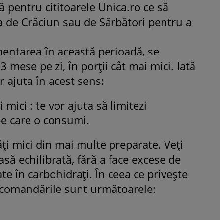
ă pentru cititoarele Unica.ro ce să
 de Crăciun sau de Sărbători pentru a
ROMÂNEŞTI
VEDETE
Fiica Iuliei Albu și a lui Mihai 
mentarea în această perioadă, se
strălucit la banchet. Mikaela a
ese pe zi, în porții cât mai mici. Iată
purtat o rochie creată de cele
mamă și i-a împrumutat panto
r ajuta în acest sens:
Valentino: „M-am simțit ca o
prințesă”
 mici : te vor ajuta să limitezi
pe care o consumi.
ăți mici din mai multe preparate. Veți
asă echilibrată, fără a face excese de
e în carbohidrați. În ceea ce privește
recomandările sunt următoarele: