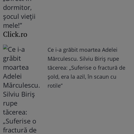
Click.ro
Ce i-a grăbit moartea Adelei
Mărculescu. Silviu Biriș rupe
tăcerea: „Suferise o fractură de
șold, era la azil, în scaun cu
rotile”