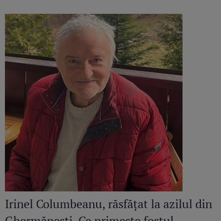
continuă să răsune”
Irinel Columbeanu, răsfățat la azilul din
Ghermănești. Ce primește fostul