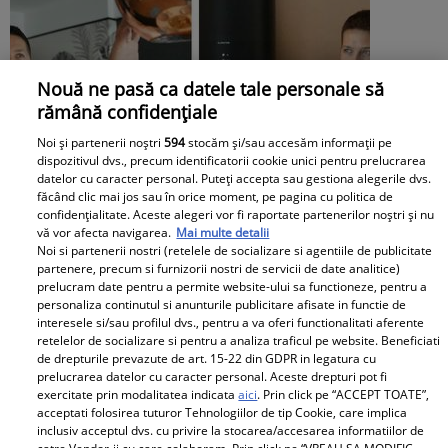
Nouă ne pasă ca datele tale personale să
rămână confidențiale
Noi și partenerii noștri
594
stocăm și/sau accesăm informații pe
dispozitivul dvs., precum identificatorii cookie unici pentru prelucrarea
datelor cu caracter personal. Puteți accepta sau gestiona alegerile dvs.
făcând clic mai jos sau în orice moment, pe pagina cu politica de
confidențialitate. Aceste alegeri vor fi raportate partenerilor noștri și nu
vă vor afecta navigarea.
Mai multe detalii
Noi si partenerii nostri (retelele de socializare si agentiile de publicitate
partenere, precum si furnizorii nostri de servicii de date analitice)
prelucram date pentru a permite website-ului sa functioneze, pentru a
personaliza continutul si anunturile publicitare afisate in functie de
interesele si/sau profilul dvs., pentru a va oferi functionalitati aferente
Apartamentul de la mare al lui Jorge a
retelelor de socializare si pentru a analiza traficul pe website. Beneficiati
de drepturile prevazute de art. 15-22 din GDPR in legatura cu
fost devastat. Cum au lăsat turiștii
prelucrarea datelor cu caracter personal. Aceste drepturi pot fi
locuința: „Unii oameni nu au educație,
exercitate prin modalitatea indicata
aici
. Prin click pe “ACCEPT TOATE”,
acceptati folosirea tuturor Tehnologiilor de tip Cookie, care implica
bun simț și respect față de nimic”
inclusiv acceptul dvs. cu privire la stocarea/accesarea informatiilor de