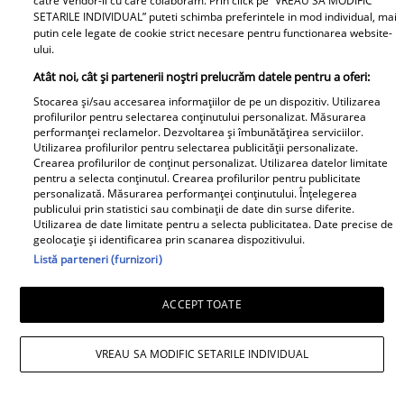
catre Vendor-ii cu care colaboram. Prin click pe “VREAU SA MODIFIC
SETARILE INDIVIDUAL” puteti schimba preferintele in mod individual, mai
putin cele legate de cookie strict necesare pentru functionarea website-
ului.
Atât noi, cât și partenerii noștri prelucrăm datele pentru a oferi:
Stocarea și/sau accesarea informațiilor de pe un dispozitiv. Utilizarea
profilurilor pentru selectarea conținutului personalizat. Măsurarea
performanței reclamelor. Dezvoltarea și îmbunătățirea serviciilor.
Utilizarea profilurilor pentru selectarea publicității personalizate.
Crearea profilurilor de conținut personalizat. Utilizarea datelor limitate
pentru a selecta conținutul. Crearea profilurilor pentru publicitate
personalizată. Măsurarea performanței conținutului. Înțelegerea
publicului prin statistici sau combinații de date din surse diferite.
Utilizarea de date limitate pentru a selecta publicitatea. Date precise de
geolocație și identificarea prin scanarea dispozitivului.
Listă parteneri (furnizori)
Observator News
ACCEPT TOATE
Cântăreţ celebru, la un pas să fie
VREAU SA MODIFIC SETARILE INDIVIDUAL
strivit de copac, în maşină.
"Uitaţi cum era să mor"