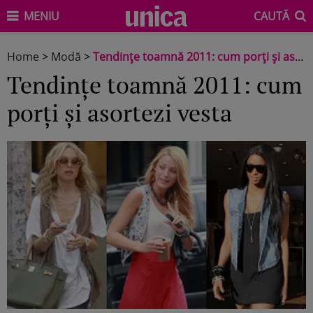
MENIU
CAUTĂ
Home
>
Modă
>
Tendinţe toamnă 2011: cum porţi şi asortezi vesta
Tendinţe toamnă 2011: cum
porţi şi asortezi vesta