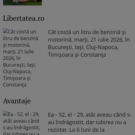
Libertatea.ro
Cât costă un litru de benzină și
motorină, marți, 21 iulie 2026, în
București, Iași, Cluj-Napoca,
Timișoara și Constanța
Avantaje
Ea - 52, el - 29, atât aveau când s-
au îndrăgostit, dar iubirea nu a
rezistat. La 6 luni de la