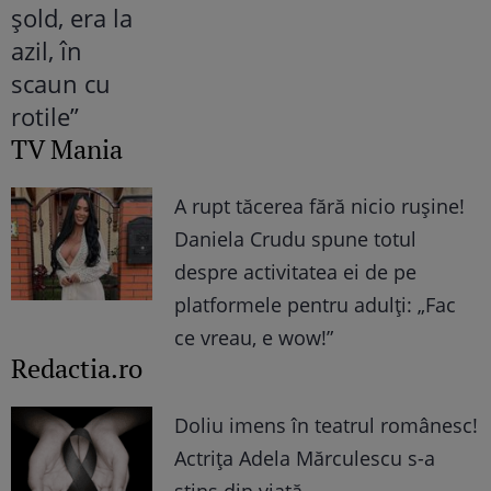
TV Mania
A rupt tăcerea fără nicio rușine!
Daniela Crudu spune totul
despre activitatea ei de pe
platformele pentru adulți: „Fac
ce vreau, e wow!”
Redactia.ro
Doliu imens în teatrul românesc!
Actrița Adela Mărculescu s-a
stins din viață