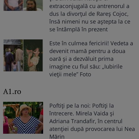
extraconjugală cu antrenorul a
dus la divorțul de Rareș Cojoc,
însă nimeni nu se aștepta la ce
se întâmplă în prezent
Este în culmea fericirii! Vedeta a
devenit mamă pentru a doua
oară și a dezvăluit prima
imagine cu fiul său: „Iubirile
vieții mele” Foto
A1.ro
Poftiți pe la noi: Poftiți la
întrecere. Mirela Vaida și
Adriana Trandafir, în centrul
atenției după provocarea lui Nea
Mărin