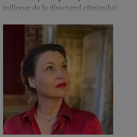
milionar de la directorul căminului:
„Văd cât de mult se bucură”