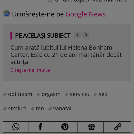
Urmărește-ne pe
Google News
PE ACELAȘI SUBIECT
Cum arată iubitul lui Helena Bonham
Carter. Este cu 21 de ani mai tânăr decât
actrița
Citește mai multe
optimism
orgasm
serviciu
sex
straluci
ten
vanatai