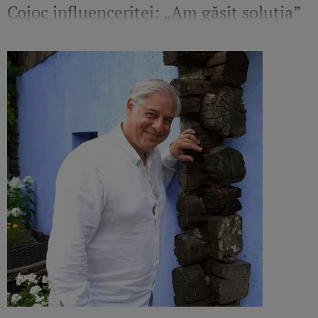
Cojoc influenceriței: „Am găsit soluția”