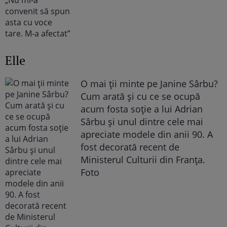
Elle
O mai ții minte pe Janine Sârbu?
Cum arată și cu ce se ocupă
acum fosta soție a lui Adrian
Sârbu și unul dintre cele mai
apreciate modele din anii 90. A
fost decorată recent de
Ministerul Culturii din Franța.
Foto