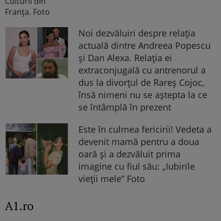
Noi dezvăluiri despre relația
actuală dintre Andreea Popescu
și Dan Alexa. Relația ei
extraconjugală cu antrenorul a
dus la divorțul de Rareș Cojoc,
însă nimeni nu se aștepta la ce
se întâmplă în prezent
Este în culmea fericirii! Vedeta a
devenit mamă pentru a doua
oară și a dezvăluit prima
imagine cu fiul său: „Iubirile
vieții mele” Foto
A1.ro