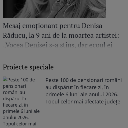
Mesaj emoționant pentru Denisa
Răducu, la 9 ani de la moartea artistei:
„Vocea Denisei s-a stins, dar ecoul ei
continuă să răsune”
Proiecte speciale
Peste 100 de pensionari români
au dispărut în fiecare zi, în
primele 6 luni ale anului 2026.
Topul celor mai afectate județe