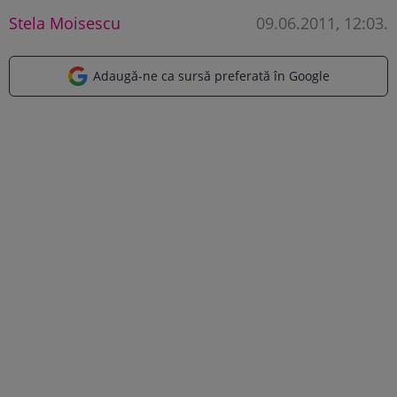
Stela Moisescu
09.06.2011, 12:03
.
Adaugă-ne ca sursă preferată în Google