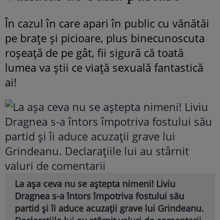
În cazul în care apari în public cu vănătăi
pe braţe şi picioare, plus binecunoscuta
roşeaţă de pe gât, fii sigură că toată
lumea va ştii ce viaţă sexuală fantastică
ai!
La așa ceva nu se aștepta nimeni! Liviu
Dragnea s-a întors împotriva fostului său
partid și îi aduce acuzații grave lui Grindeanu.