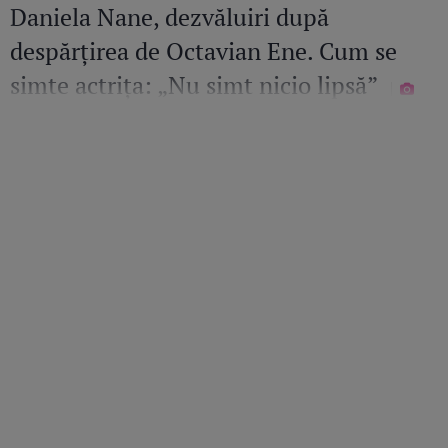
Daniela Nane, dezvăluiri după
despărțirea de Octavian Ene. Cum se
simte actrița: „Nu simt nicio lipsă”