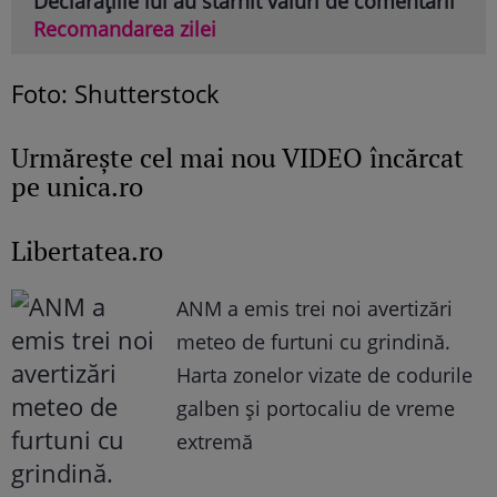
Declarațiile lui au stârnit valuri de comentarii
Recomandarea zilei
Foto: Shutterstock
Urmăreşte cel mai nou VIDEO încărcat
pe unica.ro
Libertatea.ro
ANM a emis trei noi avertizări
meteo de furtuni cu grindină.
Harta zonelor vizate de codurile
galben și portocaliu de vreme
extremă