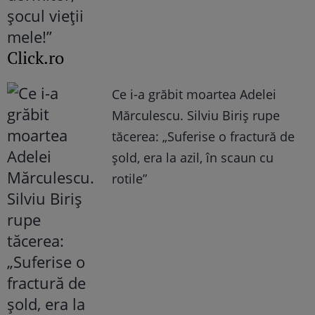
Click.ro
Ce i-a grăbit moartea Adelei
Mărculescu. Silviu Biriș rupe
tăcerea: „Suferise o fractură de
șold, era la azil, în scaun cu
rotile”