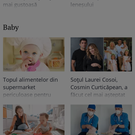
mai gustoasă
leneșului
Baby
Topul alimentelor din
Soțul Laurei Cosoi,
supermarket
Cosmin Curticăpean, a
periculoase pentru
făcut cel mai așteptat
copii. Atenționarea
anunț - a spus sexul
nutriționiștilor
celui de-al 5-lea copil!!
După 4 fetițe urmează...
Ce frumoooos!