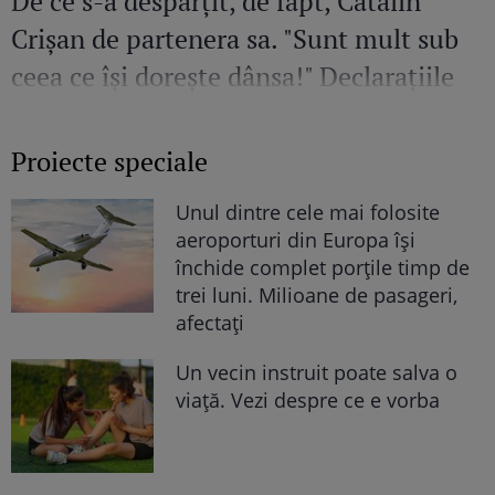
De ce s-a despărțit, de fapt, Cătălin
Crișan de partenera sa. "Sunt mult sub
ceea ce își dorește dânsa!" Declarațiile
neașteptate ale artistului
Proiecte speciale
Unul dintre cele mai folosite
aeroporturi din Europa își
închide complet porțile timp de
trei luni. Milioane de pasageri,
afectați
Un vecin instruit poate salva o
viață. Vezi despre ce e vorba