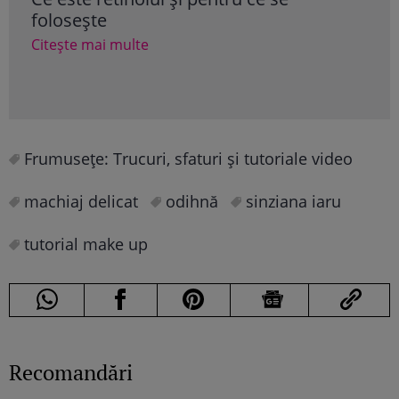
folosește
prop
Citește mai multe
Cite
Frumuseţe: Trucuri, sfaturi şi tutoriale video
machiaj delicat
odihnă
sinziana iaru
tutorial make up
Recomandări