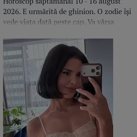
Horoscop săptămânal 10 - 16 august
2026. E urmărită de ghinion. O zodie își
vede viața dată peste cap. Va vărsa
lacrimi amare dacă nu-și va pune
fericirea pe primul loc