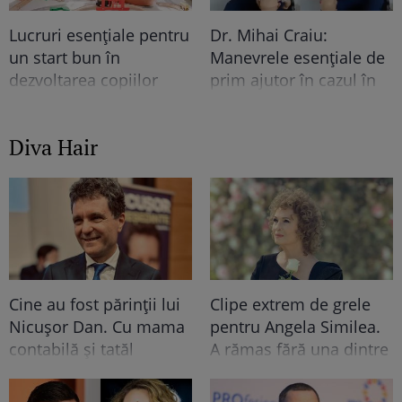
Lucruri esențiale pentru
Dr. Mihai Craiu:
un start bun în
Manevrele esențiale de
dezvoltarea copiilor
prim ajutor în cazul în
care copilul se îneacă
Diva Hair
Cine au fost părinții lui
Clipe extrem de grele
Nicușor Dan. Cu mama
pentru Angela Similea.
contabilă și tatăl
A rămas fără una dintre
muncitor, primarul
cele mai dragi persoane
capitalei a dus o viață
din viața ei