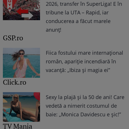
2026, transfer în SuperLiga! E în
tribune la UTA – Rapid, iar
conducerea a făcut marele
anunț!
GSP.ro
Fiica fostului mare internațional
român, apariție incendiară în
vacanță: „Ibiza și magia ei”
Click.ro
Sexy la plajă și la 50 de ani! Care
vedetă a nimerit costumul de
baie: „Monica Davidescu e șic!”
TV Mania