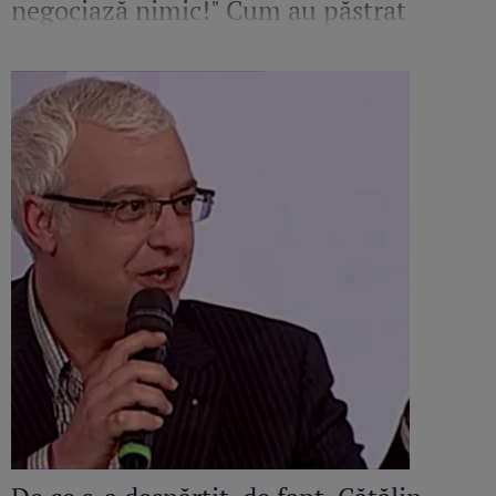
negociază nimic!" Cum au păstrat
echilibrul în viața Mayei după divorț