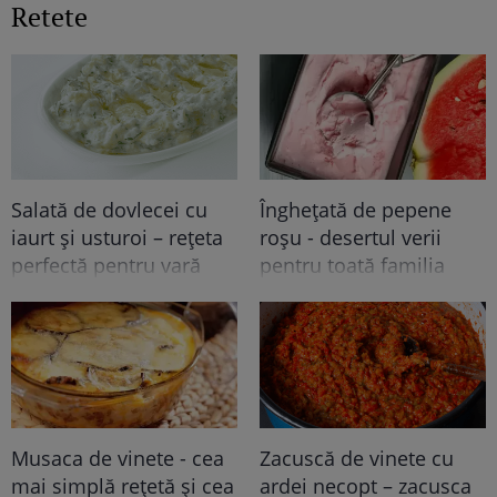
Retete
Salată de dovlecei cu
Înghețată de pepene
iaurt și usturoi – rețeta
roșu - desertul verii
perfectă pentru vară
pentru toată familia
Musaca de vinete - cea
Zacuscă de vinete cu
mai simplă rețetă și cea
ardei necopt – zacusca