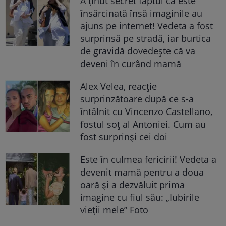
A ținut secret faptul că este
însărcinată însă imaginile au
ajuns pe internet! Vedeta a fost
surprinsă pe stradă, iar burtica
de gravidă dovedește că va
deveni în curând mamă
Alex Velea, reacție
surprinzătoare după ce s-a
întâlnit cu Vincenzo Castellano,
fostul soț al Antoniei. Cum au
fost surprinși cei doi
Este în culmea fericirii! Vedeta a
devenit mamă pentru a doua
oară și a dezvăluit prima
imagine cu fiul său: „Iubirile
vieții mele” Foto