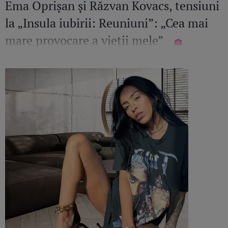
Ema Oprișan și Răzvan Kovacs, tensiuni
la „Insula iubirii: Reuniuni”: „Cea mai
mare provocare a vieții mele”