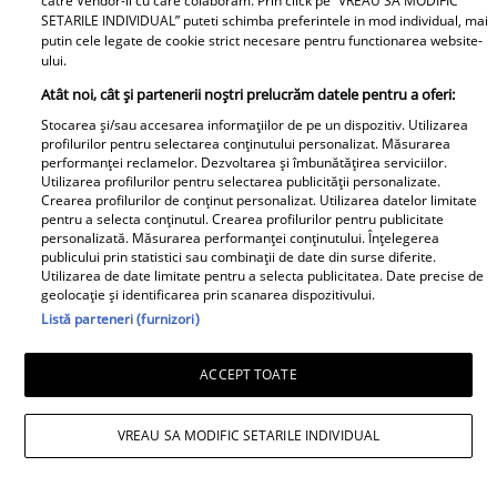
catre Vendor-ii cu care colaboram. Prin click pe “VREAU SA MODIFIC
glicemiei sub control pe
Medicină. Se schimbă
SETARILE INDIVIDUAL” puteti schimba preferintele in mod individual, mai
timpul nopții. Ce
regulile examenului de
putin cele legate de cookie strict necesare pentru functionarea website-
ului.
recomandă specialiștii
medic specialist din
Atât noi, cât și partenerii noștri prelucrăm datele pentru a oferi:
2026
Stocarea și/sau accesarea informațiilor de pe un dispozitiv. Utilizarea
profilurilor pentru selectarea conținutului personalizat. Măsurarea
performanței reclamelor. Dezvoltarea și îmbunătățirea serviciilor.
Utilizarea profilurilor pentru selectarea publicității personalizate.
Crearea profilurilor de conținut personalizat. Utilizarea datelor limitate
Câte ore trebuie să
Prințul Philip și alte
pentru a selecta conținutul. Crearea profilurilor pentru publicitate
dormi în funcție de
vedete care au murit
personalizată. Măsurarea performanței conținutului. Înțelegerea
publicului prin statistici sau combinații de date din surse diferite.
vârstă. Recomandările
chiar înainte de a
Utilizarea de date limitate pentru a selecta publicitatea. Date precise de
specialiștilor pentru un
împlini 100 de ani. Ce
geolocație și identificarea prin scanarea dispozitivului.
somn sănătos
obiceiuri au fost
Listă parteneri (furnizori)
TV Mania
asociate cu longevitatea
ACCEPT TOATE
VREAU SA MODIFIC SETARILE INDIVIDUAL