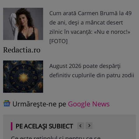
Cum arată Carmen Brumă la 49
de ani, deși a mâncat desert
zilnic în vacanță: «Nu e noroc!»
[FOTO]
Redactia.ro
August 2026 poate despărți
definitiv cuplurile din patru zodii
Urmărește-ne pe
Google News
PE ACELAȘI SUBIECT
Ce este retinolul și pentru ce se
Ule