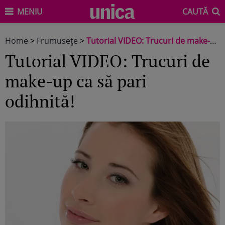
MENIU
CAUTĂ
Home
>
Frumuseţe
>
Tutorial VIDEO: Trucuri de make-up ca să pari odihnită!
Tutorial VIDEO: Trucuri de
make-up ca să pari
odihnită!