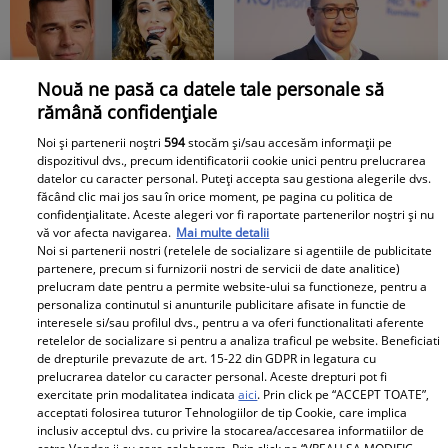
modestă în Făgăraș
Nouă ne pasă ca datele tale personale să
rămână confidențiale
Iulia Vântur, adevărul
Cine este Roxana,
despre legătura cu
femeia cu care Victor
Noi și partenerii noștri
594
stocăm și/sau accesăm informații pe
Ricky Martin. &quot;O
Ponta a fost căsătorit
dispozitivul dvs., precum identificatorii cookie unici pentru prelucrarea
datelor cu caracter personal. Puteți accepta sau gestiona alegerile dvs.
să țin minte toată
înainte de Daciana
făcând clic mai jos sau în orice moment, pe pagina cu politica de
viața&quot;
Sârbu. A fost coleg de
confidențialitate. Aceste alegeri vor fi raportate partenerilor noștri și nu
Doctorul Zilei
vă vor afecta navigarea.
Mai multe detalii
liceu cu prima soție
Noi si partenerii nostri (retelele de socializare si agentiile de publicitate
partenere, precum si furnizorii nostri de servicii de date analitice)
prelucram date pentru a permite website-ului sa functioneze, pentru a
personaliza continutul si anunturile publicitare afisate in functie de
interesele si/sau profilul dvs., pentru a va oferi functionalitati aferente
retelelor de socializare si pentru a analiza traficul pe website. Beneficiati
de drepturile prevazute de art. 15-22 din GDPR in legatura cu
prelucrarea datelor cu caracter personal. Aceste drepturi pot fi
exercitate prin modalitatea indicata
aici
. Prin click pe “ACCEPT TOATE”,
Cele cinci băuturi care
Anunț important pentru
acceptati folosirea tuturor Tehnologiilor de tip Cookie, care implica
inclusiv acceptul dvs. cu privire la stocarea/accesarea informatiilor de
pot ajuta la menținerea
absolvenții de