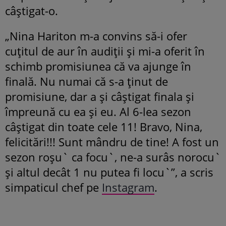
câștigat-o.
„Nina Hariton m-a convins să-i ofer
cuțitul de aur în audiții și mi-a oferit în
schimb promisiunea că va ajunge în
finală. Nu numai că s-a ținut de
promisiune, dar a și câștigat finala și
împreună cu ea și eu. Al 6-lea sezon
câștigat din toate cele 11! Bravo, Nina,
felicitări!!! Sunt mândru de tine! A fost un
sezon roșu` ca focu`, ne-a surâs norocu`
și altul decât 1 nu putea fi locu`”, a scris
simpaticul chef pe
Instagram
.