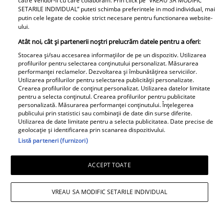
catre Vendor-ii cu care colaboram. Prin click pe “VREAU SA MODIFIC
SETARILE INDIVIDUAL” puteti schimba preferintele in mod individual, mai
putin cele legate de cookie strict necesare pentru functionarea website-
ului.
Atât noi, cât și partenerii noștri prelucrăm datele pentru a oferi:
Stocarea și/sau accesarea informațiilor de pe un dispozitiv. Utilizarea
profilurilor pentru selectarea conținutului personalizat. Măsurarea
performanței reclamelor. Dezvoltarea și îmbunătățirea serviciilor.
Utilizarea profilurilor pentru selectarea publicității personalizate.
Crearea profilurilor de conținut personalizat. Utilizarea datelor limitate
pentru a selecta conținutul. Crearea profilurilor pentru publicitate
personalizată. Măsurarea performanței conținutului. Înțelegerea
publicului prin statistici sau combinații de date din surse diferite.
Utilizarea de date limitate pentru a selecta publicitatea. Date precise de
geolocație și identificarea prin scanarea dispozitivului.
Listă parteneri (furnizori)
ACCEPT TOATE
VREAU SA MODIFIC SETARILE INDIVIDUAL
Mesaj emoționant pentru Denisa
Răducu, la 9 ani de la moartea artistei: