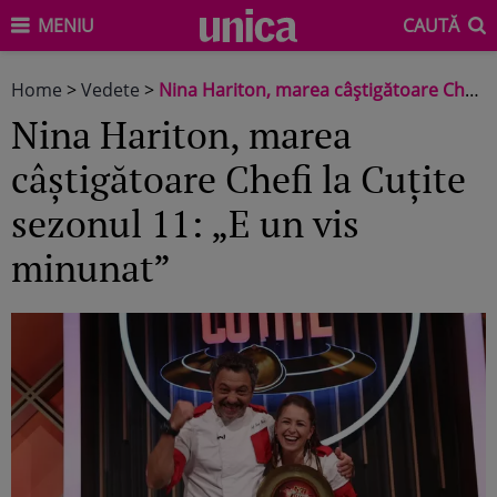
MENIU
CAUTĂ
Home
>
Vedete
>
Nina Hariton, marea câștigătoare Chefi la Cuțite sezonul 11: „E un vis minunat”
Nina Hariton, marea
câștigătoare Chefi la Cuțite
sezonul 11: „E un vis
minunat”