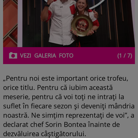
VEZI
GALERIA
FOTO
(1 / 7)
„Pentru noi este important orice trofeu,
orice titlu. Pentru că iubim această
meserie, pentru că voi toți ne intrați la
suflet în fiecare sezon și deveniți mândria
noastră. Ne simțim reprezentați de voi”, a
declarat chef Sorin Bontea înainte de
dezvăluirea câștigătorului.