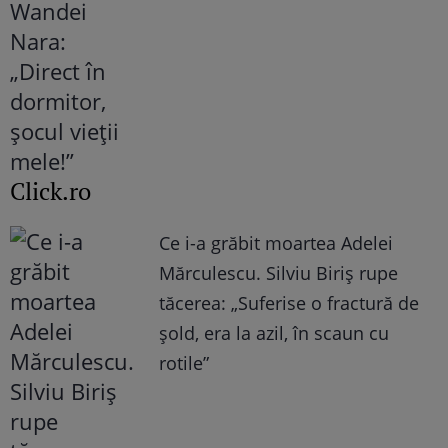
Click.ro
Ce i-a grăbit moartea Adelei
Mărculescu. Silviu Biriș rupe
tăcerea: „Suferise o fractură de
șold, era la azil, în scaun cu
rotile”