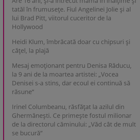
Are 16 ani, și-a întrecut mama în înălțime și
tatăl în frumusețe. Fiul Angelinei Jolie și al
lui Brad Pitt, viitorul cuceritor de la
Hollywood
Heidi Klum, îmbrăcată doar cu chipsuri și
cățel, la plajă
Mesaj emoționant pentru Denisa Răducu,
la 9 ani de la moartea artistei: „Vocea
Denisei s-a stins, dar ecoul ei continuă să
răsune”
Irinel Columbeanu, răsfățat la azilul din
Ghermănești. Ce primește fostul milionar
de la directorul căminului: „Văd cât de mult
se bucură”